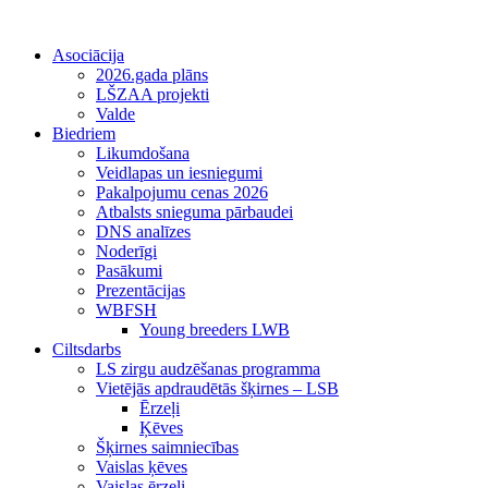
Asociācija
2026.gada plāns
LŠZAA projekti
Valde
Biedriem
Likumdošana
Veidlapas un iesniegumi
Pakalpojumu cenas 2026
Atbalsts snieguma pārbaudei
DNS analīzes
Noderīgi
Pasākumi
Prezentācijas
WBFSH
Young breeders LWB
Ciltsdarbs
LS zirgu audzēšanas programma
Vietējās apdraudētās šķirnes – LSB
Ērzeļi
Ķēves
Šķirnes saimniecības
Vaislas ķēves
Vaislas ērzeļi