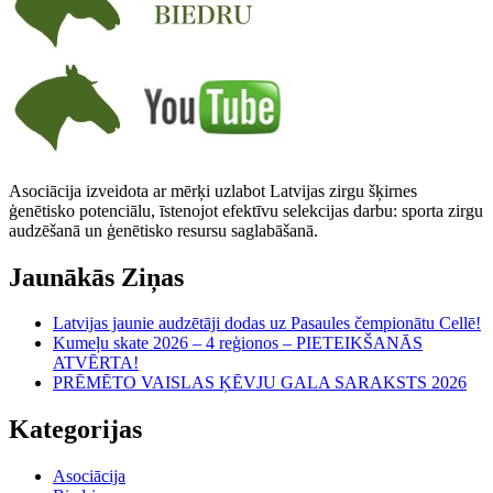
Asociācija izveidota ar mērķi uzlabot Latvijas zirgu šķirnes
ģenētisko potenciālu, īstenojot efektīvu selekcijas darbu: sporta zirgu
audzēšanā un ģenētisko resursu saglabāšanā.
Jaunākās Ziņas
Latvijas jaunie audzētāji dodas uz Pasaules čempionātu Cellē!
Kumeļu skate 2026 – 4 reģionos – PIETEIKŠANĀS
ATVĒRTA!
PRĒMĒTO VAISLAS ĶĒVJU GALA SARAKSTS 2026
Kategorijas
Asociācija