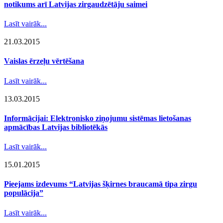
notikums arī Latvijas zirgaudzētāju saimei
Lasīt vairāk...
21.03.2015
Vaislas ērzeļu vērtēšana
Lasīt vairāk...
13.03.2015
Informācijai: Elektronisko ziņojumu sistēmas lietošanas
apmācības Latvijas bibliotēkās
Lasīt vairāk...
15.01.2015
Pieejams izdevums “Latvijas šķirnes braucamā tipa zirgu
populācija”
Lasīt vairāk...