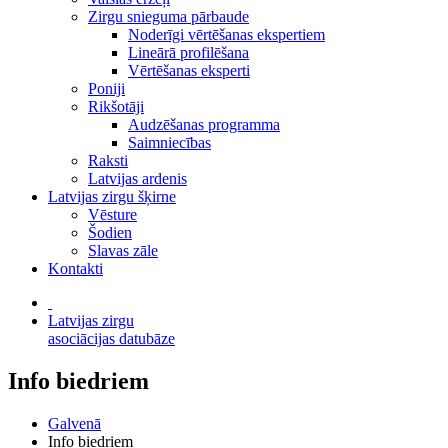
Zirgu snieguma pārbaude
Noderīgi vērtēšanas ekspertiem
Lineārā profilēšana
Vērtēšanas eksperti
Poniji
Rikšotāji
Audzēšanas programma
Saimniecības
Raksti
Latvijas ardenis
Latvijas zirgu šķirne
Vēsture
Šodien
Slavas zāle
Kontakti
Latvijas zirgu
asociācijas datubāze
Info biedriem
Galvenā
Info biedriem