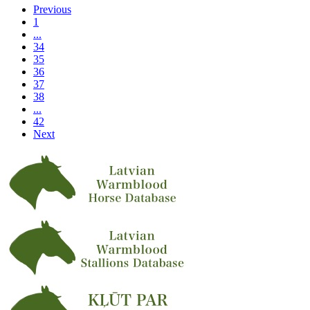
Previous
1
...
34
35
36
37
38
...
42
Next