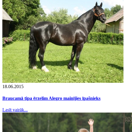
18.06.2015
Braucamā tipa ērzelim Alegro mainījies īpašnieks
Lasīt vairāk...