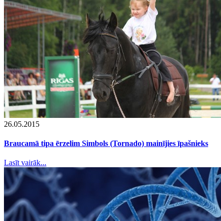
26.05.2015
Braucamā tipa ērzelim Simbols (Tornado) mainījies īpašnieks
Lasīt vairāk...