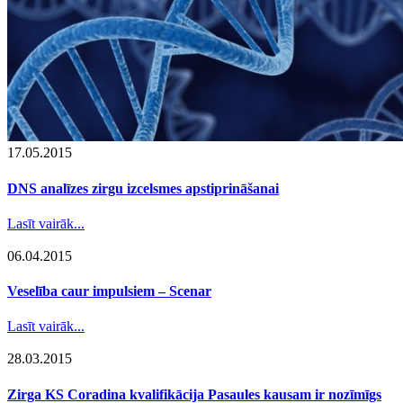
17.05.2015
DNS analīzes zirgu izcelsmes apstiprināšanai
Lasīt vairāk...
06.04.2015
Veselība caur impulsiem – Scenar
Lasīt vairāk...
28.03.2015
Zirga KS Coradina kvalifikācija Pasaules kausam ir nozīmīgs