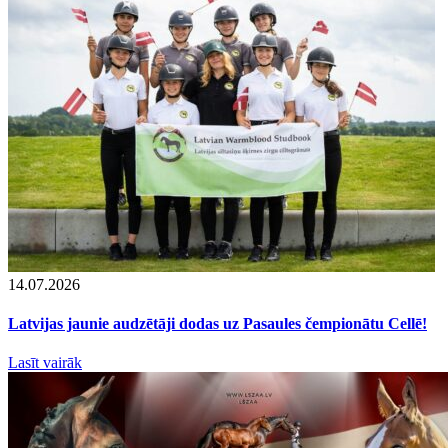
14.07.2026
Latvijas jaunie audzētāji dodas uz Pasaules čempionātu Cellē!
Lasīt vairāk