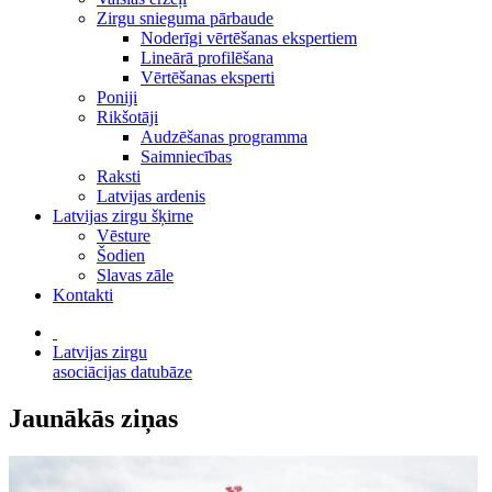
Zirgu snieguma pārbaude
Noderīgi vērtēšanas ekspertiem
Lineārā profilēšana
Vērtēšanas eksperti
Poniji
Rikšotāji
Audzēšanas programma
Saimniecības
Raksti
Latvijas ardenis
Latvijas zirgu šķirne
Vēsture
Šodien
Slavas zāle
Kontakti
Latvijas zirgu
asociācijas datubāze
Jaunākās ziņas