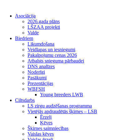
Asociācija
2026.gada plāns
LŠZAA projekti
Valde
Biedriem
Likumdošana
Veidlapas un iesniegumi
Pakalpojumu cenas 2026
Atbalsts snieguma pārbaudei
DNS analīzes
Noderīgi
Pasākumi
Prezentācijas
WBFSH
Young breeders LWB
Ciltsdarbs
LS zirgu audzēšanas programma
Vietējās apdraudētās šķirnes – LSB
Ērzeļi
Ķēves
Šķirnes saimniecības
Vaislas ķēves
Vaislas ērzeļi