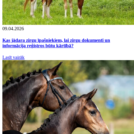
09.04.2026
Kas jādara zirgu īpašniekiem, lai zirgu dokumenti un
informācija reģistros būtu kārtībā?
Lasīt vairāk