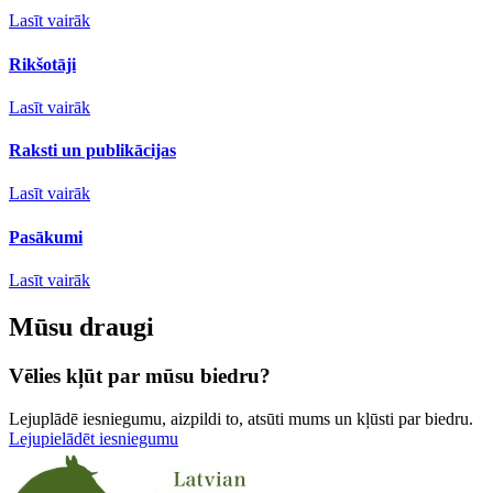
Lasīt vairāk
Rikšotāji
Lasīt vairāk
Raksti un publikācijas
Lasīt vairāk
Pasākumi
Lasīt vairāk
Mūsu draugi
Vēlies kļūt par mūsu biedru?
Lejuplādē iesniegumu, aizpildi to, atsūti mums un kļūsti par biedru.
Lejupielādēt iesniegumu