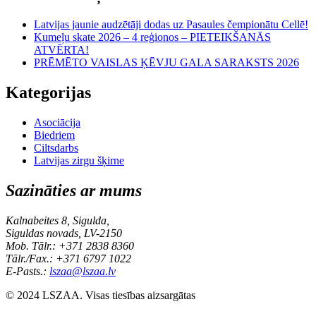
Latvijas jaunie audzētāji dodas uz Pasaules čempionātu Cellē!
Kumeļu skate 2026 – 4 reģionos – PIETEIKŠANĀS
ATVĒRTA!
PRĒMĒTO VAISLAS ĶĒVJU GALA SARAKSTS 2026
Kategorijas
Asociācija
Biedriem
Ciltsdarbs
Latvijas zirgu šķirne
Sazināties ar mums
Kalnabeites 8, Sigulda,
Siguldas novads, LV-2150
Mob. Tālr.: +371 2838 8360
Tālr./Fax.: +371 6797 1022
E-Pasts.:
lszaa@lszaa.lv
© 2024 LSZAA. Visas tiesības aizsargātas