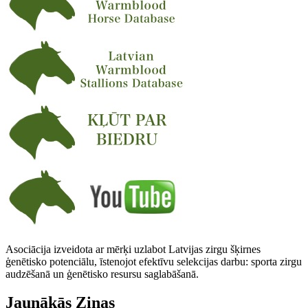
Asociācija izveidota ar mērķi uzlabot Latvijas zirgu šķirnes
ģenētisko potenciālu, īstenojot efektīvu selekcijas darbu: sporta zirgu
audzēšanā un ģenētisko resursu saglabāšanā.
Jaunākās Ziņas