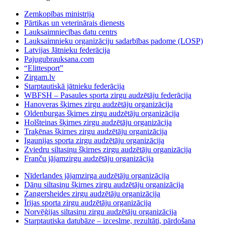
Zemkopības ministrija
Pārtikas un veterinārais dienests
Lauksaimniecības datu centrs
Lauksaimnieku organizāciju sadarbības padome (LOSP)
Latvijas Jātnieku federācija
Pajugubrauksana.com
“Elittesport”
Zirgam.lv
Starptautiskā jātnieku federācija
WBFSH – Pasaules sporta zirgu audzētāju federācija
Hanoveras šķirnes zirgu audzētāju organizācija
Oldenburgas šķirnes zirgu audzētāju organizācija
Holšteinas šķirnes zirgu audzētāju organizācija
Traķēnas šķirnes zirgu audzētāju organizācija
Igaunijas sporta zirgu audzētāju organizācija
Zviedru siltasiņu šķirnes zirgu audzētāju organizācija
Franču jājamzirgu audzētāju organizācija
Nīderlandes jājamzirga audzētāju organizācija
Dāņu siltasiņu šķirnes zirgu audzētāju organizācija
Zangersheides zirgu audzētāju organizācija
Īrijas sporta zirgu audzētāju organizācija
Norvēģijas siltasiņu zirgu audzētāju organizācija
Starptautiska datubāze – izceslme, rezultāti, pārdošana