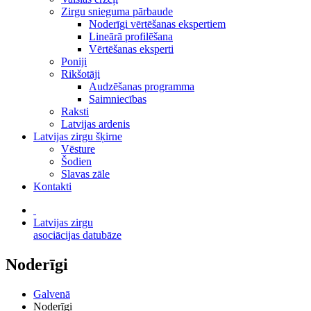
Zirgu snieguma pārbaude
Noderīgi vērtēšanas ekspertiem
Lineārā profilēšana
Vērtēšanas eksperti
Poniji
Rikšotāji
Audzēšanas programma
Saimniecības
Raksti
Latvijas ardenis
Latvijas zirgu šķirne
Vēsture
Šodien
Slavas zāle
Kontakti
Latvijas zirgu
asociācijas datubāze
Noderīgi
Galvenā
Noderīgi