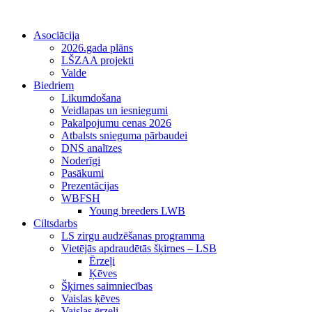
Asociācija
2026.gada plāns
LŠZAA projekti
Valde
Biedriem
Likumdošana
Veidlapas un iesniegumi
Pakalpojumu cenas 2026
Atbalsts snieguma pārbaudei
DNS analīzes
Noderīgi
Pasākumi
Prezentācijas
WBFSH
Young breeders LWB
Ciltsdarbs
LS zirgu audzēšanas programma
Vietējās apdraudētās šķirnes – LSB
Ērzeļi
Ķēves
Šķirnes saimniecības
Vaislas ķēves
Vaislas ērzeļi