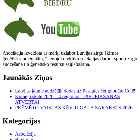
Asociācija izveidota ar mērķi uzlabot Latvijas zirgu šķirnes
ģenētisko potenciālu, īstenojot efektīvu selekcijas darbu: sporta zirgu
audzēšanā un ģenētisko resursu saglabāšanā.
Jaunākās Ziņas
Latvijas jaunie audzētāji dodas uz Pasaules čempionātu Cellē!
Kumeļu skate 2026 – 4 reģionos – PIETEIKŠANĀS
ATVĒRTA!
PRĒMĒTO VAISLAS ĶĒVJU GALA SARAKSTS 2026
Kategorijas
Asociācija
Biedriem