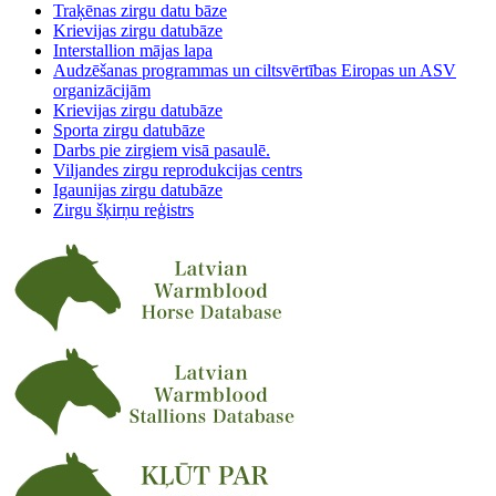
Traķēnas zirgu datu bāze
Krievijas zirgu datubāze
Interstallion mājas lapa
Audzēšanas programmas un ciltsvērtības Eiropas un ASV
organizācijām
Krievijas zirgu datubāze
Sporta zirgu datubāze
Darbs pie zirgiem visā pasaulē.
Viljandes zirgu reprodukcijas centrs
Igaunijas zirgu datubāze
Zirgu šķirņu reģistrs