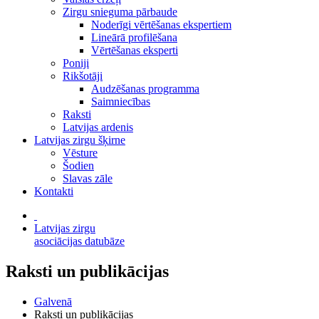
Zirgu snieguma pārbaude
Noderīgi vērtēšanas ekspertiem
Lineārā profilēšana
Vērtēšanas eksperti
Poniji
Rikšotāji
Audzēšanas programma
Saimniecības
Raksti
Latvijas ardenis
Latvijas zirgu šķirne
Vēsture
Šodien
Slavas zāle
Kontakti
Latvijas zirgu
asociācijas datubāze
Raksti un publikācijas
Galvenā
Raksti un publikācijas