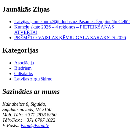
Jaunākās Ziņas
Latvijas jaunie audzētāji dodas uz Pasaules čempionātu Cellē!
Kumeļu skate 2026 – 4 reģionos – PIETEIKŠANĀS
ATVĒRTA!
PRĒMĒTO VAISLAS ĶĒVJU GALA SARAKSTS 2026
Kategorijas
Asociācija
Biedriem
Ciltsdarbs
Latvijas zirgu šķirne
Sazināties ar mums
Kalnabeites 8, Sigulda,
Siguldas novads, LV-2150
Mob. Tālr.: +371 2838 8360
Tālr./Fax.: +371 6797 1022
E-Pasts.:
lszaa@lszaa.lv