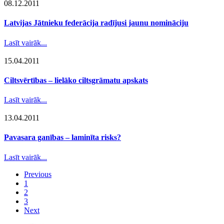
08.12.2011
Latvijas Jātnieku federācija radījusi jaunu nomināciju
Lasīt vairāk...
15.04.2011
Ciltsvērtības – lielāko ciltsgrāmatu apskats
Lasīt vairāk...
13.04.2011
Pavasara ganības – laminīta risks?
Lasīt vairāk...
Previous
1
2
3
Next