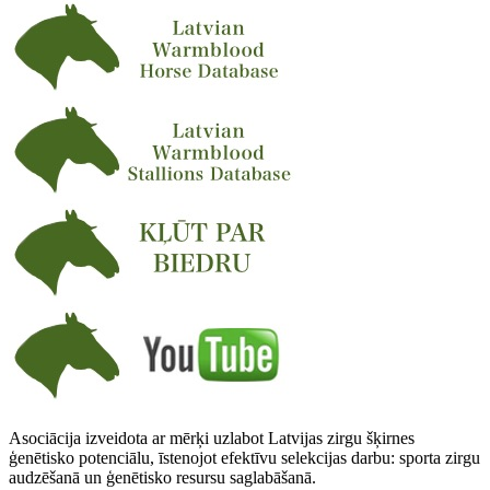
Asociācija izveidota ar mērķi uzlabot Latvijas zirgu šķirnes
ģenētisko potenciālu, īstenojot efektīvu selekcijas darbu: sporta zirgu
audzēšanā un ģenētisko resursu saglabāšanā.