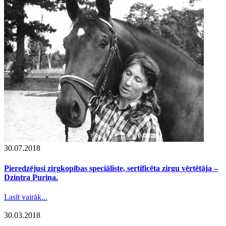
30.07.2018
Pieredzējusi zirgkopības speciāliste, sertificēta zirgu vērtētāja –
Dzintra Puriņa.
Lasīt vairāk...
30.03.2018