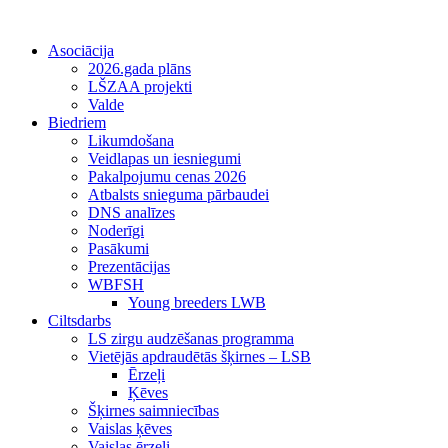
Asociācija
2026.gada plāns
LŠZAA projekti
Valde
Biedriem
Likumdošana
Veidlapas un iesniegumi
Pakalpojumu cenas 2026
Atbalsts snieguma pārbaudei
DNS analīzes
Noderīgi
Pasākumi
Prezentācijas
WBFSH
Young breeders LWB
Ciltsdarbs
LS zirgu audzēšanas programma
Vietējās apdraudētās šķirnes – LSB
Ērzeļi
Ķēves
Šķirnes saimniecības
Vaislas ķēves
Vaislas ērzeļi