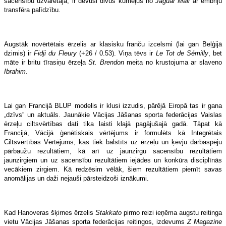
sacensību uzvarētāja, ir devusi divus kumeļus no
Jaguar Mail
ar embriju
transfēra palīdzību.
Augstāk novērtētais ērzelis ar klasisku franču izcelsmi (lai gan Beļģijā
dzimis) ir
Fidji du Fleury
(+26 / 0.53). Viņa tēvs ir
Le Tot de Sémilly
, bet
māte ir britu tīrasiņu ērzeļa
St. Brendon
meita no krustojuma ar slaveno
Ibrahim
.
Lai gan Francijā BLUP modelis ir klusi izzudis, pārējā Eiropā tas ir gana
„dzīvs” un aktuāls. Jaunākie Vācijas Jāšanas sporta federācijas Vaislas
ērzeļu ciltsvērtības dati tika laisti klajā pagājušajā gadā. Tāpat kā
Francijā, Vācijā ģenētiskais vērtējums ir formulēts kā Integrētais
Ciltsvērtības Vērtējums, kas tiek balstīts uz ērzeļu un ķēvju darbaspēju
pārbaužu rezultātiem, kā arī uz jaunzirgu sacensību rezultātiem
jaunzirgiem un uz sacensību rezultātiem iejādes un konkūra disciplīnās
vecākiem zirgiem. Kā redzēsim vēlāk, šiem rezultātiem piemīt savas
anomālijas un daži nejauši pārsteidzoši iznākumi.
Kad Hanoveras šķirnes ērzelis
Stakkato
pirmo reizi ieņēma augstu reitinga
vietu Vācijas Jāšanas sporta federācijas reitingos, izdevums
Z Magazine