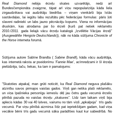
Real Diamond
nebija ērzeļu skates uzvarētājs, nedz arī
Bundesčempionāta zvaigzne, tāpat arī viņu nepopularizēja kāda liela
zirgaudzētava vai audzētāju biedrība – viņam vienkārši bija īstās
sastāvdaļas, lai iegūtu labu rezultātu pēc federācijas formulas: pāris ļoti
slaveni radinieki un labs jauno pēcnācēju kopums. Viena no informācijas
druskām, kas atrodama par šo ērzeli (kurš pat netiek reklamēts
2010./2011. gada lielajā vācu ērzeļu katalogā „Izvēlētie Vācijas ērzeļi”
(
Ausgew
ählte Hengste
Deutschlands
)), nāk no kāda sūtījuma
Chronicle of
the Horse
interneta forumā.
Sūtījuma autore Sabīne Brandta (
Sabine Brandt
), kāda vācu audzētāja,
kas internetā raksta ar pseidonīmu ‘
Fannie Mae’
, acīmredzami ir šī ērzeļa
pielūdzēja, taču, liekas, ka tam ir pamatojums:
“Skatoties atpakaļ, man grūti noticēt, ka
Real Diamond
neguva plašāku
atzinību savos pirmajos vaislas gados. Viņš gan netika plaši reklamēts,
un viņa īpašnieka personīgu iemeslu dēļ jau četru gadu vecumā ērzelis
pilnībā pazuda no vaislas ērzeļu „skatuves”. Līdz tam laikam viņš bija
aplecis kādas 30 vai 40 ķēves, vairumu no tām viņš „apkalpoja” trīs gadu
vecumā. Par viņu pilnībā aizmirsa līdz pat iepriekšējam gadam, kad viņa
vecākie bērni trīs gadu vecumā sāka parādīties kaut kur sabiedrībā. No