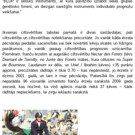
“BLUP ir lielisks instruments, ar kura palīdzību uzlabot lielas grupas
ģenētisko līmeni, un diezgan sarežģīts instruments individuālo prognožu
veikšanai.”
Ikvienas ciltsvērtības tabulas pamatā ir divas sastāvdaļas: pati
ciltsvērtība un ciltsvērtības noteikšanas precizitāte. Jo vairāk kāda ērzeļa
pēcnācēju piedalās sacensībās vai tiek novērtēti ķēvju skatēs un līdzīgos
pasākumos, jo vairāk pieaug ciltsvērtības prognozes uzticamība.
Piemēram, franču ērzelim ar augstāko ciltsvērtību
Nectar des Forets
(tēvs
Diamant de Semilly
, no
Junte des Forets
mātes, kura cēlusies no
Super
de Bourrieve
,
Laudanum xx
dēla, un
Uriel / Ibrahim
ķēves) +35 punktu
apjomā, precizitātes rādītājs ir tikai 0.70 – kas nepārsteidz, jo ērzelis ir
dzimis 2001. gadā, un tam ir maz pēcnācēju. Patiesībā šis zirgs pat
neparādās 96 visvairāk izmantoto franču ērzeļu sarakstā 2009. gada
sezonā, kas nozīmē, ka viņš aplecis mazāk nekā 37 ķēves – šāds
rādītājs nepieciešams, lai zirgu iekļautu sarakstā.