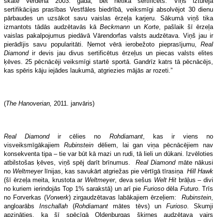
skatē Verdenā 2003. gadā, bet netika sertificēts. Viņš izturēja
sertifikācijas prasības Vestfāles biedrībā, veiksmīgi absolvējot 30 dienu
pārbaudes un uzsākot savu vaislas ērzeļa karjeru. Sākumā viņš tika
izmantots tādās audzētavās kā
Beckmann
un
Korte
, pašlaik šī ērzeļa
vaislas pakalpojumus piedāvā Vārendorfas valsts audzētava. Viņš jau ir
pierādījis savu popularitāti. Ņemot vērā ierobežoto pieprasījumu,
Real
Diamond
ir devis jau divus sertificētus ērzeļus un piecas valsts elites
ķēves. 25 pēcnācēji veiksmīgi startē sportā. Gandrīz katrs tā pēcnācējs,
kas spēris kāju iejādes laukumā, atgriezies mājās ar rozeti.”
(
The Hanoverian,
2011. janvāris)
Real Diamond
ir cēlies no
Rohdiamant
, kas ir viens no
visveiksmīgākajiem
Rubinstein
dēliem, lai gan viņa pēcnācējiem nav
konsekventa tipa – tie var būt kā mazi un rudi, tā lieli un dūkani. Izvēloties
atbilstošas ķēves, viņš spēj darīt brīnumus.
Real Diamond
māte nākusi
no
Weltmeyer
līnijas, kas savukārt atgriežas pie vērtīgā tīrasiņa
Hill Hawk
(šī ērzeļa meita, krustota ar
Weltmeyer
, deva sešus
Welt Hit
brāļus – divi
no kuriem ierindojās Top 1% sarakstā) un arī pie
Furioso
dēla
Futuro
. Trīs
no Forverkas (
Vorwerk
) zirgaudzētavas labākajiem ērzeļiem:
Rubinstein
,
angloarābs
Inschallah
(
Rohdiamant
mātes tēvs) un
Furioso
. Skumji
apzināties, ka šī spēcīgā Oldenburgas šķirnes audzētava vairs