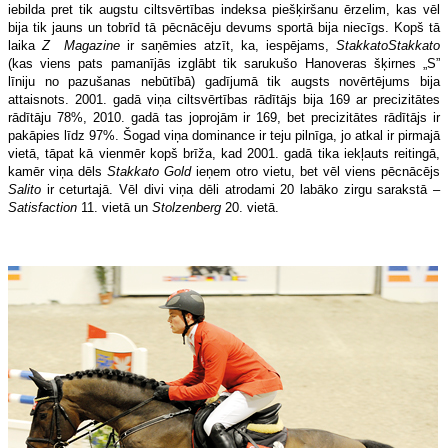
iebilda pret tik augstu ciltsvērtības indeksa piešķiršanu ērzelim, kas vēl
bija tik jauns un tobrīd tā pēcnācēju devums sportā bija niecīgs. Kopš tā
laika
Z Magazine
ir saņēmies atzīt, ka, iespējams,
Stakkato
Stakkato
(kas viens pats pamanījās izglābt tik sarukušo Hanoveras šķirnes „S”
līniju no pazušanas nebūtībā) gadījumā tik augsts novērtējums bija
attaisnots. 2001. gadā viņa ciltsvērtības rādītājs bija 169 ar precizitātes
rādītāju 78%, 2010. gadā tas joprojām ir 169, bet precizitātes rādītājs ir
pakāpies līdz 97%. Šogad viņa dominance ir teju pilnīga, jo atkal ir pirmajā
vietā, tāpat kā vienmēr kopš brīža, kad 2001. gadā tika iekļauts reitingā,
kamēr viņa dēls
Stakkato Gold
ieņem otro vietu, bet vēl viens pēcnācējs
Salito
ir ceturtajā. Vēl divi viņa dēli atrodami 20 labāko zirgu sarakstā –
Satisfaction
11. vietā un
Stolzenberg
20. vietā.