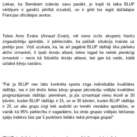
Liekas, ka Bernāram izdevās savu panākt, jo kopš tā laika BLUP
vērtējumi ir gandrīz pilnībā izzuduši, un ir grūti tos iegūt dažādajos
Francijas oficiālajos avotos.
Toties Arno Evāns (
Arnaud Evain
), vēl viens izcils eksperts franču
zirgaudzētāju aprindās, ir pārliecināts, ka pašlaik situācija mainās uz
pretējo pusi. Viņš uzskata, ka, lai arī pagātnē BLUP rādītāji tika pārlieku
aktīvi izmantoti, it īpaši ērzeļu atlasē, toties tagad tie netiek pienācīgi
izmantoti – nevis kā līdzeklis ērzeļu atlasei, bet gan kā veids, kādā
uzlabot ķēvju sastāvu.
“Pat ja BLUP nav labs konkrēta sporta zirga individuālās kvalitātes
rādītājs, tas ir ļoti drošs lielas ķēvju grupas pēcnācēju vidējās kvalitātes
prognozējamais rādītājs: piemēram, ja jūs izmantojat vienu ērzeli ar 30
ķēvēm, kurām BLUP rādītājs ir 15, un ar 30 ķēvēm, kurām BLUP rādītājs
ir 20, un abu grupu zirgi tiek audzēti un trenēti vienādos apstākļos, ar
vairāk kā 95% pārliecību ir sagaidāms, ka otrās grupas vidējais lekšanas
spēju indekss būs par 5 punktiem lielāks nekā pirmajai grupai!”