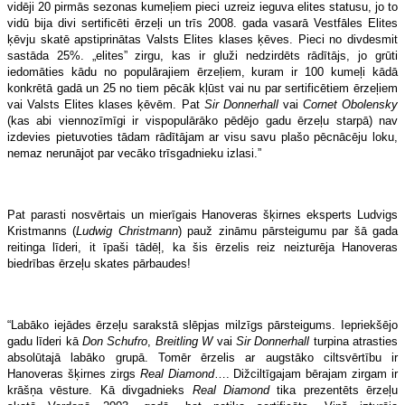
vidēji 20 pirmās sezonas kumeļiem pieci uzreiz ieguva elites statusu, jo to
vidū bija divi sertificēti ērzeļi un trīs 2008. gada vasarā Vestfāles Elites
ķēvju skatē apstiprinātas Valsts Elites klases ķēves. Pieci no divdesmit
sastāda 25%. „elites” zirgu, kas ir gluži nedzirdēts rādītājs, jo grūti
iedomāties kādu no populārajiem ērzeļiem, kuram ir 100 kumeļi kādā
konkrētā gadā un 25 no tiem pēcāk kļūst vai nu par sertificētiem ērzeļiem
vai Valsts Elites klases ķēvēm. Pat
Sir Donnerhall
vai
Cornet Obolensky
(kas abi viennozīmīgi ir vispopulārāko pēdējo gadu ērzeļu starpā) nav
izdevies pietuvoties tādam rādītājam ar visu savu plašo pēcnācēju loku,
nemaz nerunājot par vecāko trīsgadnieku izlasi.”
Pat parasti nosvērtais un mierīgais Hanoveras šķirnes eksperts Ludvigs
Kristmanns (
Ludwig Christmann
) pauž zināmu pārsteigumu par šā gada
reitinga līderi, it īpaši tādēļ, ka šis ērzelis reiz neizturēja Hanoveras
biedrības ērzeļu skates pārbaudes!
“Labāko iejādes ērzeļu sarakstā slēpjas milzīgs pārsteigums. Iepriekšējo
gadu līderi kā
Don Schufro
,
Breitling W
vai
Sir Donnerhall
turpina atrasties
absolūtajā labāko grupā. Tomēr ērzelis ar augstāko ciltsvērtību ir
Hanoveras šķirnes zirgs
Real Diamond
…. Dižciltīgajam bērajam zirgam ir
krāšņa vēsture. Kā divgadnieks
Real Diamond
tika prezentēts ērzeļu