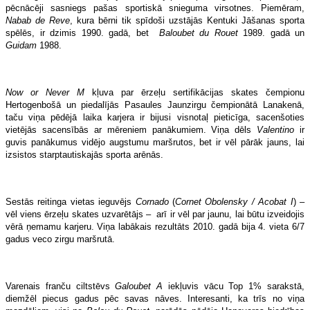
pēcnācēji sasniegs pašas sportiskā snieguma virsotnes. Piemēram,
Nabab de Reve
, kura bērni tik spīdoši uzstājās Kentuki Jāšanas sporta
spēlēs, ir dzimis 1990. gadā, bet
Baloubet du Rouet
1989. gadā un
Guidam
1988.
Now or Never M
kļuva par ērzeļu sertifikācijas skates čempionu
Hertogenbošā un piedalījās Pasaules Jaunzirgu čempionātā Lanakenā,
taču viņa pēdējā laika karjera ir bijusi visnotaļ pieticīga, sacenšoties
vietējās sacensībās ar mēreniem panākumiem. Viņa dēls
Valentino
ir
guvis panākumus vidējo augstumu maršrutos, bet ir vēl pārāk jauns, lai
izsistos starptautiskajās sporta arēnās.
Sestās reitinga vietas ieguvējs
Cornado
(
Cornet Obolensky / Acobat I
) –
vēl viens ērzeļu skates uzvarētājs – arī ir vēl par jaunu, lai būtu izveidojis
vērā ņemamu karjeru. Viņa labākais rezultāts 2010. gadā bija 4. vieta 6/7
gadus veco zirgu maršrutā.
Varenais franču ciltstēvs
Galoubet A
iekļuvis vācu Top 1% sarakstā,
diemžēl piecus gadus pēc savas nāves. Interesanti, ka trīs no viņa