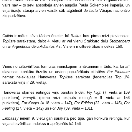
vairs nav – to sevī absorbēja arvien augošā Paula Šokemoles impērija, un
viņa ērzeļu stacija arvien vairāk sāk atgādināt
de facto
Vācijas nacionālo
zirgaudzētavu…
Calido
ir mātes tēvs tādam ērzelim kā
Salito
, kas pirmo reizi pievienojas
Topliste
sarakstam, dalot 4. vietu ar vēl vienu
Stakkato
dēlu
Stolzenberg
un ar
Argentinus
dēlu
Adlantus As
. Visiem ir ciltsvērtības indekss 160.
Viens no ciltsvērtības formulas ironiskajiem iznākumiem ir tāds, ka, lai arī
slavenais konkūra ērzelis un arvien populārākais ciltstēvs
For Pleasure
nemaz neiekļaujas Hanoveras
Topliste
sarakstā (federācijas Top 1%
sarakstā viņš ir 29. vietā),
Hanoveras šķirnes reitingos viņu pārstāv 6 dēli:
Fly High
(7. vieta ar 159
punktiem),
Forsyth
(pirmo reizi iekļauts reitingā = 9. vieta ar 156
punktiem),
For Keeps
(= 18. vieta – 147),
For Edition
(22. vieta – 145),
For
Feeling
(27. vieta – 142) un
For Joy
(39. vieta – 131).
Embassy
ieņem 9. vietu gan sarakstā pēc tipa, gan konkūra reitingā, kur
viņa ciltsvērtības indekss ir aprēķināts kā 156.