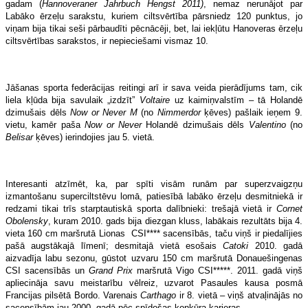
gadam (
Hannoveraner Jahrbuch Hengst 2011)
, nemaz nerunājot par
Labāko ērzeļu sarakstu, kuriem ciltsvērtība pārsniedz 120 punktus, jo
viņam bija tikai seši pārbaudīti pēcnācēji, bet, lai iekļūtu Hanoveras ērzeļu
ciltsvērtības sarakstos, ir nepieciešami vismaz 10.
Jāšanas sporta federācijas reitingi arī ir sava veida pierādījums tam, cik
liela kļūda bija savulaik „izdzīt”
Voltaire
uz kaimiņvalstīm – tā Holandē
dzimušais dēls
Now or Never M
(no
Nimmerdor
ķēves) pašlaik ieņem 9.
vietu, kamēr paša
Now or Never
Holandē dzimušais dēls
Valentino
(no
Belisar
ķēves) ierindojies jau 5. vietā.
Interesanti atzīmēt, ka, par spīti visām runām par superzvaigzņu
izmantošanu superciltstēvu lomā, patiesībā labāko ērzeļu desmitniekā ir
redzami tikai trīs starptautiskā sporta dalībnieki: trešajā vietā ir
Cornet
Obolensky
, kuram 2010. gads bija diezgan kluss, labākais rezultāts bija 4.
vieta 160 cm maršrutā Lionas CSI**** sacensībās, taču viņš ir piedalījies
pašā augstākajā līmenī; desmitajā vietā esošais
Catoki
2010. gadā
aizvadīja labu sezonu, gūstot uzvaru 150 cm maršrutā Donauešingenas
CSI sacensībās un
Grand Prix
maršrutā Vigo CSI*****. 2011. gadā viņš
apliecināja savu meistarību vēlreiz, uzvarot Pasaules kausa posmā
Francijas pilsētā Bordo. Varenais
Carthago
ir 8. vietā – viņš atvaļinājās no
sacensībām jau 2000. gadā pēc spīdošas konkūra karjeras.