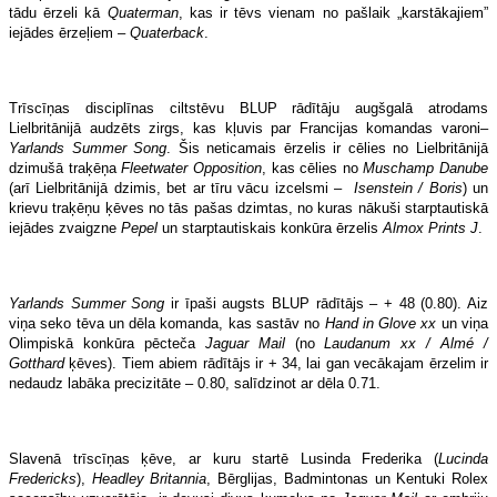
tādu ērzeli kā
Quaterman
, kas ir tēvs vienam no pašlaik „karstākajiem”
iejādes ērzeļiem –
Quaterback
.
Trīscīņas disciplīnas ciltstēvu BLUP rādītāju augšgalā atrodams
Lielbritānijā audzēts zirgs, kas kļuvis par Francijas komandas varoni–
Yarlands Summer Song
. Šis neticamais ērzelis ir cēlies no Lielbritānijā
dzimušā traķēņa
Fleetwater Opposition
, kas cēlies no
Muschamp Danube
(arī Lielbritānijā dzimis, bet ar tīru vācu izcelsmi –
Isenstein / Boris
) un
krievu traķēņu ķēves no tās pašas dzimtas, no kuras nākuši starptautiskā
iejādes zvaigzne
Pepel
un starptautiskais konkūra ērzelis
Almox Prints J
.
Yarlands Summer Song
ir īpaši augsts BLUP rādītājs – + 48 (0.80). Aiz
viņa seko tēva un dēla komanda, kas sastāv no
Hand in Glove xx
un viņa
Olimpiskā konkūra pēcteča
Jaguar Mail
(no
Laudanum xx / Almé /
Gotthard
ķēves). Tiem abiem rādītājs ir + 34, lai gan vecākajam ērzelim ir
nedaudz labāka precizitāte – 0.80, salīdzinot ar dēla 0.71.
Slavenā trīscīņas ķēve, ar kuru startē Lusinda Frederika (
Lucinda
Fredericks
),
Headley Britannia
, Bērglijas, Badmintonas un Kentuki Rolex