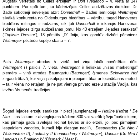
Augstāk vērtētais no Celles ērzeļiem ir
Don Frederico
– 4. vieta ar 147
punktiem. Par spīti tam, ka kādreizējais Celles audzētavas direktors Dr.
Bāde sākotnēji nevēlējās atzīt
Donnerhall
– Bādes iemīļotajā
Weltmeyer
sīvākā konkurenta no Oldenburgas biedrības – vērtību, tagad Hanoveras
biedrības reitingos ir redzams, cik ļoti
Donnerhall
ir iekarojis Hanoveras
šķirnes iejādes zirgu audzēšanas jomu. No 43 ērzeļiem „Iejādes sarakstā”
(‘
Topliste Dressur’
), 13 pārstāv „D” līniju, kas gandrīz divkārt pārsniedz
Weltmeyer
pēcteču kopējo skaitu – 7.
Pats
Weltmeyer
atrodas 5. vietā, bet viņa labāk novērtētais dēls
Weltregent H
palicis 7. vietā.
Weltregent
ir lieliskas „nišas mārketinga”
piemērs – viņš atrodas Baumgartu (
Baumgart
) ģimenes
Schwartze Hof
zirgaudzētavā, kur viņa pakalpojumi ir pieejami tikai ar lecināšanas metodi
– tā ir viena no retajām, ja ne pat vienīgā privāto ērzeļu stacija Vācijā, kas
ievēro šīs senās tradīcijas…
Šogad Iejādes ērzeļu sarakstā ir pieci jaunpienācēji –
Hotline
(
Hofrat
/
De
Niro
– tas laikam ir atvieglojums kādiem 800 vai vairāk ķēvju īpašniekiem,
kas pirmajā gadā izvēlējās lecināt ķēves ar šo ērzeli, jo, pēc pirmajiem
iespaidiem vadoties, kumeļi bija diezgan necili),
Desperados
(
De Niro /
Wolkenstein II
),
Locksley II
(
Londonderry / Weltmeyer
),
Dancier
(
De Niro /
Lancier
) un
Breitling W
(
Bismark / Maat
I).