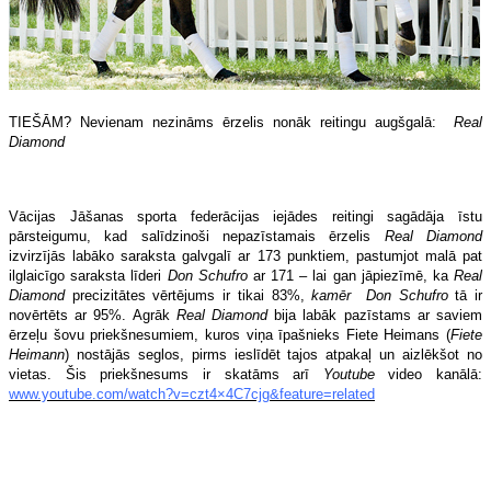
TIEŠĀM? Nevienam nezināms ērzelis nonāk reitingu augšgalā:
Real
Diamond
Vācijas Jāšanas sporta federācijas iejādes reitingi sagādāja īstu
pārsteigumu, kad salīdzinoši nepazīstamais ērzelis
Real Diamond
izvirzījās labāko saraksta galvgalī ar 173 punktiem, pastumjot malā pat
ilglaicīgo saraksta līderi
Don Schufro
ar 171 – lai gan jāpiezīmē, ka
Real
Diamond
precizitātes vērtējums ir tikai 83%,
kamēr Don Schufro
tā ir
novērtēts ar 95%. Agrāk
Real Diamond
bija labāk pazīstams ar saviem
ērzeļu šovu priekšnesumiem, kuros viņa īpašnieks Fiete Heimans (
Fiete
Heimann
) nostājās seglos, pirms ieslīdēt tajos atpakaļ un aizlēkšot no
vietas. Šis priekšnesums ir skatāms arī
Youtube
video kanālā:
www.youtube.com/watch?v=czt4×4C7cjg&feature=related