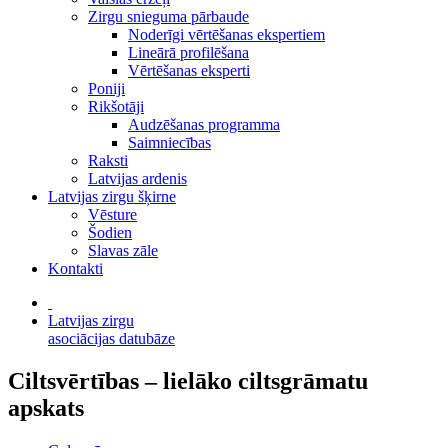
Zirgu snieguma pārbaude
Noderīgi vērtēšanas ekspertiem
Lineārā profilēšana
Vērtēšanas eksperti
Poniji
Rikšotāji
Audzēšanas programma
Saimniecības
Raksti
Latvijas ardenis
Latvijas zirgu šķirne
Vēsture
Šodien
Slavas zāle
Kontakti
Latvijas zirgu
asociācijas datubāze
Ciltsvērtības – lielāko ciltsgrāmatu
apskats