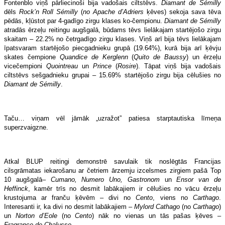
Fontenblo viņš pārliecinoši bija vadošais ciltstēvs.
Diamant de Sémilly
dēls
Rock’n Roll Sémilly
(
no Apache d’Adriers
ķēves) sekoja sava tēva
pēdās, kļūstot par 4-gadīgo zirgu klases ko-čempionu.
Diamant de Sémilly
atradās ērzeļu reitingu augšgalā, būdams tēvs lielākajam startējošo zirgu
skaitam – 22.2% no četrgadīgo zirgu klases. Viņš arī bija tēvs lielākajam
īpatsvaram startējošo piecgadnieku grupā (19.64%), kurā bija arī ķēvju
skates čempione
Quandice de Kerglenn
(
Quito de Baussy
) un ērzeļu
vicečempioni
Quointreau
un
Prince
(
Rosire
). Tāpat viņš bija vadošais
ciltstēvs sešgadnieku grupai – 15.69% startējošo zirgu bija cēlušies no
Diamant de Sémilly
.
Taču… viņam vēl jāmāk „uzražot” patiesa starptautiska līmeņa
superzvaigzne.
Atkal BLUP reitingi demonstrē savulaik tik noslēgtās Francijas
cilsgrāmatas iekarošanu ar četriem ārzemju izcelsmes zirgiem pašā Top
10 augšgalā–
Cumano, Numero Uno, Gastronom
un
Ensor van de
Heffinck
, kamēr trīs no desmit labākajiem ir cēlušies no vācu ērzeļu
krustojuma ar franču ķēvēm – divi no
Cento
, viens no
Carthago
.
Interesanti ir, ka divi no desmit labākajiem –
Mylord Cathago
(no
Carthago
)
un
Norton d’Eole
(no
Cento
) nāk no vienas un tās pašas ķēves –
Fragrance de Chalusse.