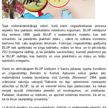
Šajā visbirokrātiskākajā valstī, kurā katrs zirgaudzēšanas procesa
aspekts tika pakļauts neskaitāmu noteikumu kopumam, BLUP vērtējums
tika ieviests 1988. gadā. BLUP ir matemātisks modelis, kas tiek
izmantots, lai paredzētu praktiski jebko – sākot no vulkānu izvirdumu
biežuma līdz cāļu augšanas ātrumam. Francijas zirgaudzētāju gadījumā
BLUP tiek aprēķināts no zirga radinieku, mātes un tēva un to pēcnācēju
ISO (snieguma rādītāji, ja tie piedalās sacensībās); kumeļš piedzimst jau
ar BLUP rādītāju, kas balstīts uz viņa priekšteču un māsu un brāļu
sportisko sniegumu.
Viens no aktīvākajiem BLUP kritiķiem ir franču jāšanas sporta žurnālists
un zirgaudzētājs Bernārs le Kurtuā. Aptuveni sešus gadus pēc
matemātiskā modeļa ieviešanas viņš žurnāla „
Monneron
” 1994. gada
izdevumā rakstīja sekojoši:“Sākumā es biju optimistiski noskaņots
attiecībā uz BLUP; lai arī es vienmēr esmu bijis pārliecināts, ka nekas
nespēj aizstāt zirdzinieka pieredzi un novērojumus, un zināšanas.
Patlaban, skatoties uz notikušo, es apzinot sistēmas novirzes, kā arī to,
kā tā tikusi ļaunprātīgi izmantota.”
Le Kurtuā apgalvo, ka viņa spriedums „balstās uz profesionālo pieredzi: kā