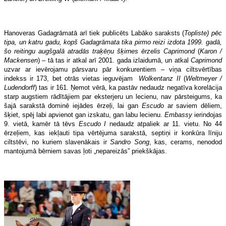
Hanoveras Gadagrāmatā arī tiek publicēts Labāko saraksts (
Topliste
) pēc
tipa, un katru gadu, kopš Gadagrāmata tika pirmo reizi izdota 1999. gadā,
šo reitingu augšgalā atradās traķēņu šķirnes ērzelis
Caprimond
(
Karon /
Mackensen
) – tā tas ir atkal arī 2001. gada izlaidumā, un atkal
Caprimond
uzvar ar ievērojamu pārsvaru pār konkurentiem – viņa ciltsvērtības
indekss ir 173, bet otrās vietas ieguvējam
Wolkentanz II
(
Weltmeyer /
Ludendorff
) tas ir 161. Ņemot vērā, ka pastāv nedaudz negatīva korelācija
starp augstiem rādītājiem par eksterjeru un lecienu, nav pārsteigums, ka
šajā sarakstā dominē iejādes ērzeļi, lai gan
Escudo
ar saviem dēliem,
šķiet, spēj labi apvienot gan izskatu, gan labu lecienu.
Embassy
ierindojas
9. vietā, kamēr tā tēvs
Escudo I
nedaudz atpaliek ar 11. vietu. No 44
ērzeļiem, kas iekļauti tipa vērtējuma sarakstā, septiņi ir konkūra līniju
ciltstēvi, no kuriem slavenākais ir
Sandro
Song
, kas, cerams, nenodod
mantojumā bērniem savas ļoti „nepareizās” priekškājas.