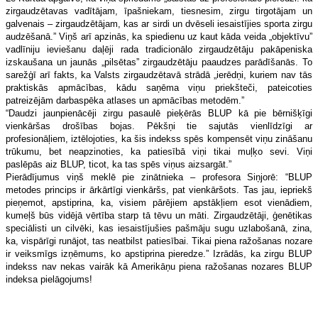
zirgaudzētavas vadītājam, īpašniekam, tiesnesim, zirgu tirgotājam un
galvenais – zirgaudzētājam, kas ar sirdi un dvēseli iesaistījies sporta zirgu
audzēšanā.” Viņš arī apzinās, ka spiedienu uz kaut kāda veida „objektīvu”
vadlīniju ieviešanu daļēji rada tradicionālo zirgaudzētāju pakāpeniska
izskaušana un jaunās „pilsētas” zirgaudzētāju paaudzes parādīšanās. To
sarežģī arī fakts, ka Valsts zirgaudzētavā strādā „ierēdņi, kuriem nav tās
praktiskās apmācības, kādu saņēma viņu priekšteči, pateicoties
patreizējām darbaspēka atlases un apmācības metodēm.”
“Daudzi jaunpienācēji zirgu pasaulē pieķērās BLUP kā pie bērnišķīgi
vienkāršas drošības bojas. Pēkšņi tie sajutās vienlīdzīgi ar
profesionāļiem, iztēlojoties, ka šis indekss spēs kompensēt viņu zināšanu
trūkumu, bet neapzinoties, ka patiesībā viņi tikai muļķo sevi. Viņi
paslēpās aiz BLUP, ticot, ka tas spēs viņus aizsargāt.”
Pierādījumus viņš meklē pie zinātnieka – profesora Siņjorē: “BLUP
metodes princips ir ārkārtīgi vienkāršs, pat vienkāršots. Tas jau, iepriekš
pieņemot, apstiprina, ka, visiem pārējiem apstākļiem esot vienādiem,
kumeļš būs vidējā vērtība starp tā tēvu un māti. Zirgaudzētāji, ģenētikas
speciālisti un cilvēki, kas iesaistījušies pašmāju sugu uzlabošanā, zina,
ka, vispārīgi runājot, tas neatbilst patiesībai. Tikai piena ražošanas nozare
ir veiksmīgs izņēmums, ko apstiprina pieredze.” Izrādās, ka zirgu BLUP
indekss nav nekas vairāk kā Amerikāņu piena ražošanas nozares BLUP
indeksa pielāgojums!