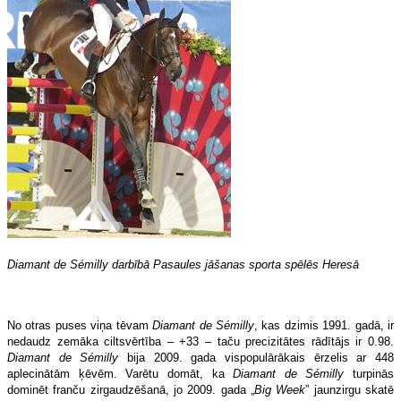
Diamant de Sémilly darbībā Pasaules jāšanas sporta spēlēs Heresā
No otras puses viņa tēvam
Diamant de Sémilly
, kas dzimis 1991. gadā, ir
nedaudz zemāka ciltsvērtība – +33 – taču precizitātes rādītājs ir 0.98.
Diamant de Sémilly
bija 2009. gada vispopulārākais ērzelis ar 448
aplecinātām ķēvēm. Varētu domāt, ka
Diamant de Sémilly
turpinās
dominēt franču zirgaudzēšanā, jo 2009. gada „
Big
Week
” jaunzirgu skatē