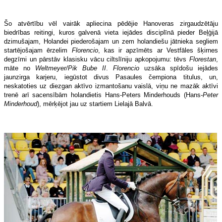
Šo atvērtību vēl vairāk apliecina pēdējie Hanoveras zirgaudzētāju
biedrības reitingi, kuros galvenā vieta iejādes disciplīnā pieder Beļģijā
dzimušajam, Holandei piederošajam un zem holandiešu jātnieka segliem
startējošajam ērzelim
Florencio
, kas ir apzīmēts ar Vestfāles šķirnes
degzīmi un pārstāv klasisku vācu ciltslīniju apkopojumu: tēvs
Florestan
,
māte no
Weltmeyer/Pik Bube
II
.
Florencio
uzsāka spīdošu iejādes
jaunzirga karjeru, iegūstot divus Pasaules čempiona titulus, un,
neskatoties uz diezgan aktīvo izmantošanu vaislā, viņu ne mazāk aktīvi
trenē arī sacensībām holandietis Hans-Peters Minderhouds (Hans
-Peter
Minderhoud
), mērķējot jau uz startiem Lielajā Balvā.