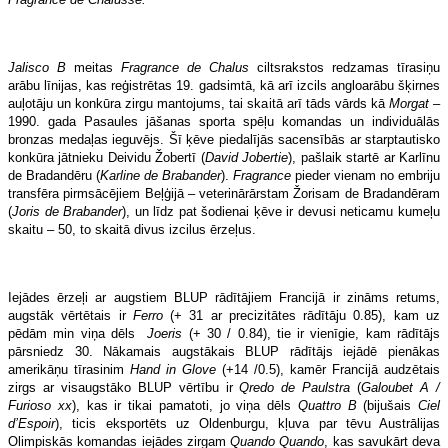
Jalisco B
meitas
Fragrance de Chalus
ciltsrakstos redzamas tīrasiņu
arābu līnijas, kas reģistrētas 19. gadsimtā, kā arī izcils angloarābu šķirnes
auļotāju un konkūra zirgu mantojums, tai skaitā arī tāds vārds kā
Morgat
–
1990. gada Pasaules jāšanas sporta spēļu komandas un individuālās
bronzas medaļas ieguvējs. Šī ķēve piedalījās sacensībās ar starptautisko
konkūra jātnieku Deividu Žobertī (
David Jobertie
), pašlaik startē ar Karlīnu
de Bradandēru (
Karline de Brabander
).
Fragrance
pieder vienam no embriju
transfēra pirmsācējiem Beļģijā – veterinārārstam Žorisam de Bradandēram
(
Joris de Brabander
), un līdz pat šodienai ķēve ir devusi neticamu kumeļu
skaitu – 50, to skaitā divus izcilus ērzeļus.
Iejādes ērzeļi ar augstiem BLUP rādītājiem Francijā ir zināms retums,
augstāk vērtētais ir
Ferro
(+ 31 ar precizitātes rādītāju 0.85), kam uz
pēdām min viņa dēls
Joeris
(+ 30 / 0.84), tie ir vienīgie, kam rādītājs
pārsniedz 30. Nākamais augstākais BLUP rādītājs iejādē pienākas
amerikāņu tīrasinim
Hand in Glove
(+14 /0.5), kamēr Francijā audzētais
zirgs ar visaugstāko BLUP vērtību ir
Qredo de Paulstra
(
Galoubet A /
Furioso xx
), kas ir tikai pamatoti, jo viņa dēls
Quattro B
(bijušais
Ciel
d’Espoir
), ticis eksportēts uz Oldenburgu, kļuva par tēvu Austrālijas
Olimpiskās komandas iejādes zirgam
Quando Quando
, kas savukārt deva