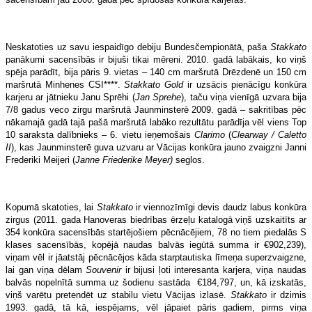
Neskatoties uz savu iespaidīgo debiju Bundesčempionātā, paša
Stakkato
panākumi sacensībās ir bijuši tikai mēreni. 2010. gadā labākais, ko viņš
spēja parādīt, bija pāris 9. vietas – 140 cm maršrutā Drēzdenē un 150 cm
maršrutā Minhenes CSI****.
Stakkato Gold
ir uzsācis pienācīgu konkūra
karjeru ar jātnieku Janu Sprēhi (
Jan Sprehe
), taču viņa vienīgā uzvara bija
7/8 gadus veco zirgu maršrutā Jaunminsterē 2009. gadā – sakritības pēc
nākamajā gadā tajā pašā maršrutā labāko rezultātu parādīja vēl viens Top
10 saraksta dalībnieks – 6. vietu ieņemošais
Clarimo
(
Clearway / Caletto
II
), kas Jaunminsterē guva uzvaru ar Vācijas konkūra jauno zvaigzni Janni
Frederiki Meijeri (
Janne Friederike Meyer)
seglos.
Kopumā skatoties, lai
Stakkato
ir viennozīmīgi devis daudz labus konkūra
zirgus (2011. gada Hanoveras biedrības ērzeļu katalogā viņš uzskaitīts ar
354 konkūra sacensībās startējošiem pēcnācējiem, 78 no tiem piedalās S
klases sacensībās, kopējā naudas balvās iegūtā summa ir €902,239),
viņam vēl ir jāatstāj pēcnācējos kāda starptautiska līmeņa superzvaigzne,
lai gan viņa dēlam
Souvenir
ir bijusi ļoti interesanta karjera, viņa naudas
balvās nopelnītā summa uz šodienu sastāda €184,797, un, kā izskatās,
viņš varētu pretendēt uz stabilu vietu Vācijas izlasē.
Stakkato
ir dzimis
1993. gadā, tā kā, iespējams, vēl jāpaiet pāris gadiem, pirms viņa