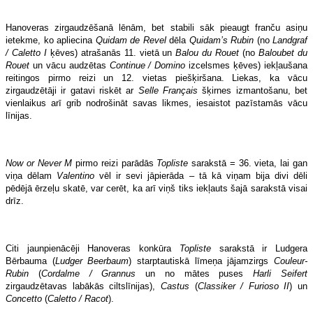
Hanoveras zirgaudzēšanā lēnām, bet stabili sāk pieaugt franču asiņu
ietekme, ko apliecina
Quidam de Revel
dēla
Quidam’s Rubin
(no
Landgraf
/ Caletto I
ķēves) atrašanās 11. vietā un
Balou du Rouet
(no
Baloubet du
Rouet
un vācu audzētas
Continue / Domino
izcelsmes ķēves) iekļaušana
reitingos pirmo reizi un 12. vietas piešķiršana. Liekas, ka vācu
zirgaudzētāji ir gatavi riskēt ar
Selle Français
šķirnes izmantošanu, bet
vienlaikus arī grib nodrošināt savas likmes, iesaistot pazīstamās vācu
līnijas.
Now or Never M
pirmo reizi parādās
Topliste
sarakstā = 36. vieta, lai gan
viņa dēlam
Valentino
vēl ir sevi jāpierāda – tā kā viņam bija divi dēli
pēdējā ērzeļu skatē, var cerēt, ka arī viņš tiks iekļauts šajā sarakstā visai
drīz.
Citi jaunpienācēji Hanoveras konkūra
Topliste
sarakstā ir Ludgera
Bērbauma (
Ludger Beerbaum
) starptautiskā līmeņa jājamzirgs
Couleur-
Rubin
(
Cordalme / Grannus
un no mātes puses
Harli Seifert
zirgaudzētavas labākās ciltslīnijas),
Castus
(
Classiker / Furioso II
) un
Concetto
(
Caletto / Racot
).