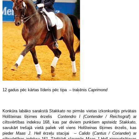
12 gadus pēc kārtas līderis pēc tipa – traķēnis
Caprimond
Konkūra labāko sarakstā
Stakkato
no pirmās vietas izkonkurējis privātais
Holšteinas šķirnes ērzelis
Contendro I
(Contender / Reichsgraf
) ar
ciltsvērtības indeksu 168, kas par diviem punktiem apsteidz
Stakkato
,
savukārt trešajā vietā paliek vēl viens Holšteinas šķirnes ērzelis, kas
pieder
Maas J. Hell
ērzeļu stacijai –
Calido
(
Cantus / Coriander
) ar
ciltsvērtības indeksu 161. Tādējādi slavenās
Maas J Hell
zirgaudzētavas