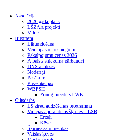
Asociācija
2026.gada plāns
LŠZAA projekti
Valde
Biedriem
Likumdošana
Veidlapas un iesniegumi
Pakalpojumu cenas 2026
Atbalsts snieguma pārbaudei
DNS analīzes
Noderīgi
Pasākumi
Prezentācijas
WBFSH
Young breeders LWB
Ciltsdarbs
LS zirgu audzēšanas programma
Vietējās apdraudētās šķirnes – LSB
Ērzeļi
Ķēves
Šķirnes saimniecības
Vaislas ķēves
Vaislas ērzeļi