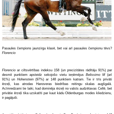
Pasaules čempions jaunzirgu klasē, bet vai arī pasaules čempionu tēvs?
Florencio
Florencio
ar ciltsvērtības indeksu 158 (un precizitātes rādītāju 91%) par
desmit punktiem apsteidz sekojošo vietu ieņēmējus
Belissimo M
(arī
91%) un
Hohenstein
(97%) ar 148 punktiem katram. Tie ir trīs privāti
ērzeļi, kas atrodas Hanoveras biedrības reitingu skalas augšgalā.
Acīmredzami tie laiki, kad dominēja ērzeļi no valsts audzētavas Cellē, bet
privātie ērzeļi tika uzskatīti par kaut kādu Oldenburgas modes kliedzienu,
ir pagājuši.