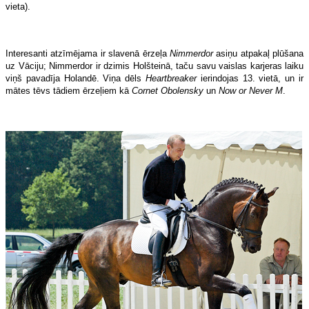
vieta).
Interesanti atzīmējama ir slavenā ērzeļa
Nimmerdor
asiņu atpakaļ plūšana
uz Vāciju; Nimmerdor ir dzimis Holšteinā, taču savu vaislas karjeras laiku
viņš pavadīja Holandē. Viņa dēls
Heartbreaker
ierindojas 13. vietā, un ir
mātes tēvs tādiem ērzeļiem kā
Cornet Obolensky
un
Now or Never M
.