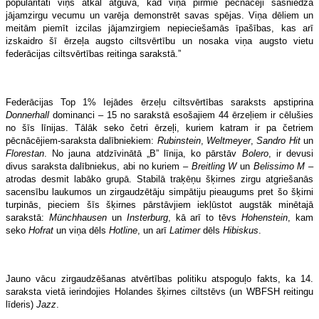
popularitāti viņš atkal atguva, kad viņa pirmie pēcnācēji sasniedza
jājamzirgu vecumu un varēja demonstrēt savas spējas. Viņa dēliem un
meitām piemīt izcilas jājamzirgiem nepieciešamās īpašības, kas arī
izskaidro šī ērzeļa augsto ciltsvērtību un nosaka viņa augsto vietu
federācijas ciltsvērtības reitinga sarakstā.”
Federācijas Top 1% Iejādes ērzeļu ciltsvērtības saraksts apstiprina
Donnerhall
dominanci – 15 no sarakstā esošajiem 44 ērzeļiem ir cēlušies
no šīs līnijas. Tālāk seko četri ērzeļi, kuriem katram ir pa četriem
pēcnācējiem-saraksta dalībniekiem:
Rubinstein
,
Weltmeyer
,
Sandro
Hit
un
Florestan
. No jauna atdzīvinātā „B” līnija, ko pārstāv
Bolero
, ir devusi
divus saraksta dalībniekus, abi no kuriem –
Breitling W
un
Belissimo M
–
atrodas desmit labāko grupā. Stabilā traķēņu šķirnes zirgu atgriešanās
sacensību laukumos un zirgaudzētāju simpātiju pieaugums pret šo šķirni
turpinās, pieciem šīs šķirnes pārstāvjiem iekļūstot augstāk minētajā
sarakstā:
Münchhausen
un
Insterburg
, kā arī to tēvs
Hohenstein
, kam
seko
Hofrat
un viņa dēls
Hotline
, un arī
Latimer
dēls
Hibiskus
.
Jauno vācu zirgaudzēšanas atvērtības politiku atspoguļo fakts, ka 14.
saraksta vietā ierindojies Holandes šķirnes ciltstēvs (un WBFSH reitingu
līderis)
Jazz
.