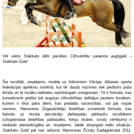
Vēl viens Stakkato dēls pacēlies Ciltsvērtību saraksta augšgalā –
Stakkato Gold
Šie rezultāti, iespējams, norāda uz trūkumiem Vācijas Jāšanas sporta
federācijas aprēķinu sistēmā, kur tik daudz nozīmes tiek piešķirts paša
ērzeļa un tā tuvāko radinieku sportiskajam sniegumam. Tā ir formula, kas
konsekventi piešķir ļoti augstus ciltsvērtības rādītājus jauniem ērzeļiem,
kuriem ir tikai pāris bērni, kas piedalās sacensībās, vai pat vispār
neviens. Hanoveras Zirgaudzētāju biedrības izmantotā formula, kas
balstās uz ērzeļa pēcnācēju darbaspēju pārbaužu rezultātiem
(cilsgrāmatas biedrības pārbaudes, ķēvju skates, izsoļu vērtējumi) ir
nedaudz piesardzīgāka un, iespējams, labāk atspoguļo reālo situāciju.
Stakkato Gold
pat nav iekļuvis Hanoveras Ērzeļu Gadagrāmatā 2011.