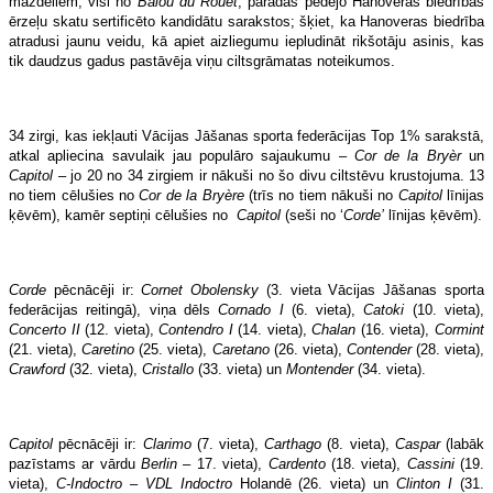
mazdēliem, visi no
Balou du Rouet
, parādās pēdējo Hanoveras biedrības
ērzeļu skatu sertificēto kandidātu sarakstos; šķiet, ka Hanoveras biedrība
atradusi jaunu veidu, kā apiet aizliegumu iepludināt rikšotāju asinis, kas
tik daudzus gadus pastāvēja viņu ciltsgrāmatas noteikumos.
34 zirgi, kas iekļauti Vācijas Jāšanas sporta federācijas Top 1% sarakstā,
atkal apliecina savulaik jau populāro sajaukumu –
Cor de la Bryèr
un
Capitol
– jo 20 no 34 zirgiem ir nākuši no šo divu ciltstēvu krustojuma. 13
no tiem cēlušies no
Cor de la Bryère
(trīs no tiem nākuši no
Capitol
līnijas
ķēvēm), kamēr septiņi cēlušies no
Capitol
(seši no ‘
Corde’
līnijas ķēvēm).
Corde
pēcnācēji ir:
Cornet Obolensky
(3. vieta Vācijas Jāšanas sporta
federācijas reitingā), viņa dēls
Cornado I
(6. vieta),
Catoki
(10. vieta),
Concerto II
(12. vieta),
Contendro I
(14. vieta),
Chalan
(16. vieta),
Cormint
(21. vieta),
Caretino
(25. vieta),
Caretano
(26. vieta),
Contender
(28. vieta),
Crawford
(32. vieta),
Cristallo
(33. vieta) un
Montender
(34. vieta).
Capitol
pēcnācēji ir:
Clarimo
(7. vieta),
Carthago
(8. vieta),
Caspar
(labāk
pazīstams ar vārdu
Berlin
– 17. vieta),
Cardento
(18. vieta),
Cassini
(19.
vieta),
C-Indoctro
–
VDL Indoctro
Holandē (26. vieta) un
Clinton I
(31.