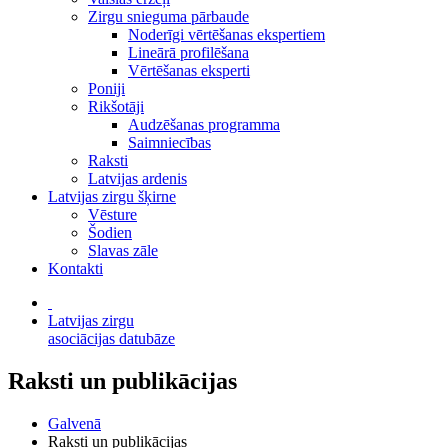
Zirgu snieguma pārbaude
Noderīgi vērtēšanas ekspertiem
Lineārā profilēšana
Vērtēšanas eksperti
Poniji
Rikšotāji
Audzēšanas programma
Saimniecības
Raksti
Latvijas ardenis
Latvijas zirgu šķirne
Vēsture
Šodien
Slavas zāle
Kontakti
Latvijas zirgu
asociācijas datubāze
Raksti un publikācijas
Galvenā
Raksti un publikācijas