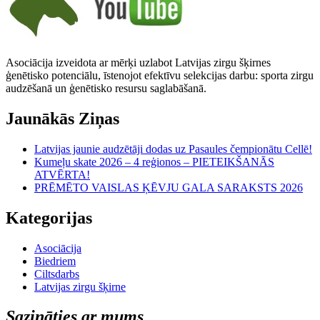
Asociācija izveidota ar mērķi uzlabot Latvijas zirgu šķirnes
ģenētisko potenciālu, īstenojot efektīvu selekcijas darbu: sporta zirgu
audzēšanā un ģenētisko resursu saglabāšanā.
Jaunākās Ziņas
Latvijas jaunie audzētāji dodas uz Pasaules čempionātu Cellē!
Kumeļu skate 2026 – 4 reģionos – PIETEIKŠANĀS
ATVĒRTA!
PRĒMĒTO VAISLAS ĶĒVJU GALA SARAKSTS 2026
Kategorijas
Asociācija
Biedriem
Ciltsdarbs
Latvijas zirgu šķirne
Sazināties ar mums