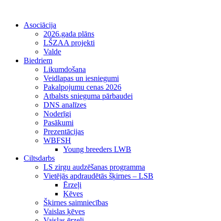
Asociācija
2026.gada plāns
LŠZAA projekti
Valde
Biedriem
Likumdošana
Veidlapas un iesniegumi
Pakalpojumu cenas 2026
Atbalsts snieguma pārbaudei
DNS analīzes
Noderīgi
Pasākumi
Prezentācijas
WBFSH
Young breeders LWB
Ciltsdarbs
LS zirgu audzēšanas programma
Vietējās apdraudētās šķirnes – LSB
Ērzeļi
Ķēves
Šķirnes saimniecības
Vaislas ķēves
Vaislas ērzeļi