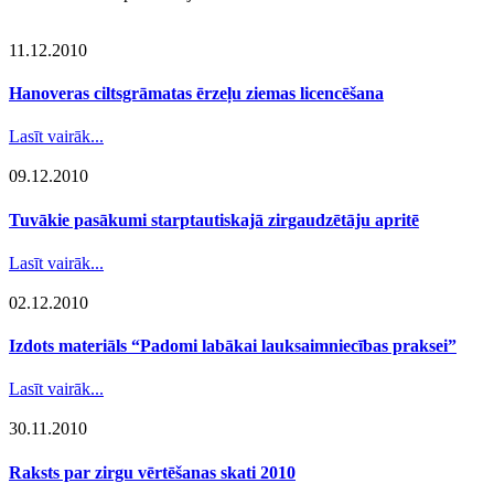
11.12.2010
Hanoveras ciltsgrāmatas ērzeļu ziemas licencēšana
Lasīt vairāk...
09.12.2010
Tuvākie pasākumi starptautiskajā zirgaudzētāju apritē
Lasīt vairāk...
02.12.2010
Izdots materiāls “Padomi labākai lauksaimniecības praksei”
Lasīt vairāk...
30.11.2010
Raksts par zirgu vērtēšanas skati 2010