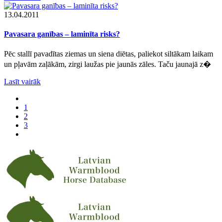
13.04.2011
Pavasara ganības – laminīta risks?
Pēc stallī pavadītas ziemas un siena diētas, paliekot siltākam laikam
un pļavām zaļākām, zirgi laužas pie jaunās zāles. Taču jaunajā z�
Lasīt vairāk
1
2
3