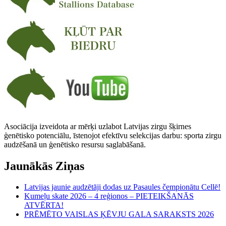
Asociācija izveidota ar mērķi uzlabot Latvijas zirgu šķirnes
ģenētisko potenciālu, īstenojot efektīvu selekcijas darbu: sporta zirgu
audzēšanā un ģenētisko resursu saglabāšanā.
Jaunākās Ziņas
Latvijas jaunie audzētāji dodas uz Pasaules čempionātu Cellē!
Kumeļu skate 2026 – 4 reģionos – PIETEIKŠANĀS
ATVĒRTA!
PRĒMĒTO VAISLAS ĶĒVJU GALA SARAKSTS 2026