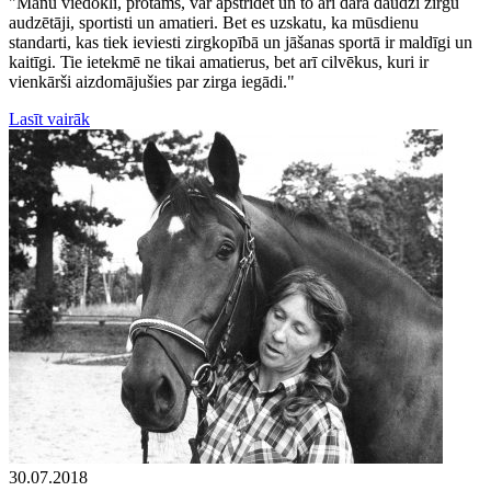
"Manu viedokli, protams, var apstrīdēt un to arī dara daudzi zirgu
audzētāji, sportisti un amatieri. Bet es uzskatu, ka mūsdienu
standarti, kas tiek ieviesti zirgkopībā un jāšanas sportā ir maldīgi un
kaitīgi. Tie ietekmē ne tikai amatierus, bet arī cilvēkus, kuri ir
vienkārši aizdomājušies par zirga iegādi."
Lasīt vairāk
30.07.2018