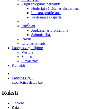
Zirgu snieguma pārbaude
Noderīgi vērtēšanas ekspertiem
Lineārā profilēšana
Vērtēšanas eksperti
Poniji
Rikšotāji
Audzēšanas programma
Saimniecības
Raksti
Latvijas ardenis
Latvijas zirgu šķirne
Vēsture
Šodien
Slavas zāle
Kontakti
Latvijas zirgu
asociācijas datubāze
Raksti
Galvenā
Raksti