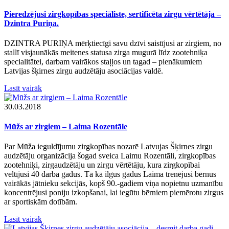
Pieredzējusi zirgkopības speciāliste, sertificēta zirgu vērtētāja –
Dzintra Puriņa.
DZINTRA PURIŅA mērķtiecīgi savu dzīvi saistījusi ar zirgiem, no
stallī visjaunākās meitenes statusa zirga mugurā līdz zootehniķa
specialitātei, darbam vairākos staļļos un tagad – pienākumiem
Latvijas šķirnes zirgu audzētāju asociācijas valdē.
Lasīt vairāk
30.03.2018
Mūžs ar zirgiem – Laima Rozentāle
Par Mūža ieguldījumu zirgkopības nozarē Latvujas Šķirnes zirgu
audzētāju organizācija šogad sveica Laimu Rozentāli, zirgkopības
zootehniķi, zirgaudzētāju un zirgu vērtētāju, kura zirgkopībai
veltījusi 40 darba gadus. Tā kā ilgus gadus Laima trenējusi bērnus
vairākās jātnieku sekcijās, kopš 90.-gadiem viņa nopietnu uzmanību
koncentrējusi poniju izkopšanai, lai iegūtu bērniem piemērotu zirgus
ar sportiskām dotībām.
Lasīt vairāk