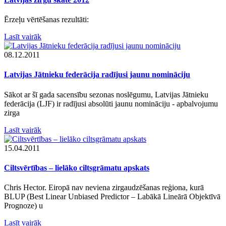
Ērzeļu vērtēšanas rezultāti:
Lasīt vairāk
08.12.2011
Latvijas Jātnieku federācija radījusi jaunu nomināciju
Sākot ar šī gada sacensību sezonas noslēgumu, Latvijas Jātnieku
federācija (LJF) ir radījusi absolūti jaunu nomināciju - apbalvojumu
zirga
Lasīt vairāk
15.04.2011
Ciltsvērtības – lielāko ciltsgrāmatu apskats
Chris Hector. Eiropā nav neviena zirgaudzēšanas reģiona, kurā
BLUP (Best Linear Unbiased Predictor – Labākā Lineārā Objektīvā
Prognoze) u
Lasīt vairāk