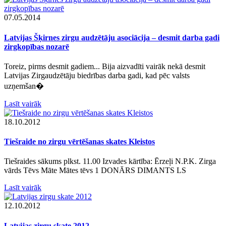
07.05.2014
Latvijas Šķirnes zirgu audzētāju asociācija – desmit darba gadi
zirgkopības nozarē
Toreiz, pirms desmit gadiem... Bija aizvadīti vairāk nekā desmit
Latvijas Zirgaudzētāju biedrības darba gadi, kad pēc valsts
uzņemšan�
Lasīt vairāk
18.10.2012
Tiešraide no zirgu vērtēšanas skates Kleistos
Tiešraides sākums plkst. 11.00 Izvades kārtība: Ērzeļi N.P.K. Zirga
vārds Tēvs Māte Mātes tēvs 1 DONĀRS DIMANTS LS
Lasīt vairāk
12.10.2012
Latvijas zirgu skate 2012