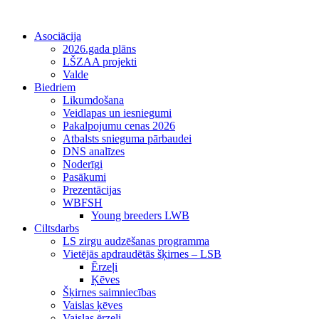
Asociācija
2026.gada plāns
LŠZAA projekti
Valde
Biedriem
Likumdošana
Veidlapas un iesniegumi
Pakalpojumu cenas 2026
Atbalsts snieguma pārbaudei
DNS analīzes
Noderīgi
Pasākumi
Prezentācijas
WBFSH
Young breeders LWB
Ciltsdarbs
LS zirgu audzēšanas programma
Vietējās apdraudētās šķirnes – LSB
Ērzeļi
Ķēves
Šķirnes saimniecības
Vaislas ķēves
Vaislas ērzeļi