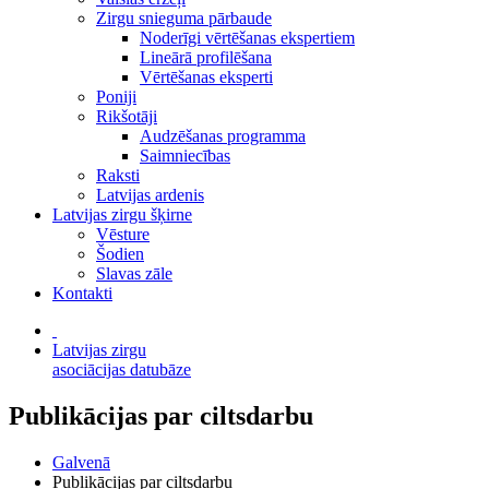
Zirgu snieguma pārbaude
Noderīgi vērtēšanas ekspertiem
Lineārā profilēšana
Vērtēšanas eksperti
Poniji
Rikšotāji
Audzēšanas programma
Saimniecības
Raksti
Latvijas ardenis
Latvijas zirgu šķirne
Vēsture
Šodien
Slavas zāle
Kontakti
Latvijas zirgu
asociācijas datubāze
Publikācijas par ciltsdarbu
Galvenā
Publikācijas par ciltsdarbu