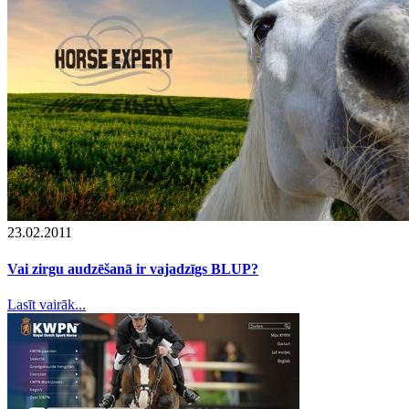
23.02.2011
Vai zirgu audzēšanā ir vajadzīgs BLUP?
Lasīt vairāk...