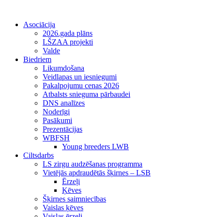
Asociācija
2026.gada plāns
LŠZAA projekti
Valde
Biedriem
Likumdošana
Veidlapas un iesniegumi
Pakalpojumu cenas 2026
Atbalsts snieguma pārbaudei
DNS analīzes
Noderīgi
Pasākumi
Prezentācijas
WBFSH
Young breeders LWB
Ciltsdarbs
LS zirgu audzēšanas programma
Vietējās apdraudētās šķirnes – LSB
Ērzeļi
Ķēves
Šķirnes saimniecības
Vaislas ķēves
Vaislas ērzeļi