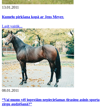
13.01.2011
Kumeļu pirkšana kopā ar Jens Meyer.
Lasīt vairāk...
08.01.2011
“Vai mums vēl joprojām nepieciešamas tīrasiņu asinis sporta
zirgu audzēšanā?”