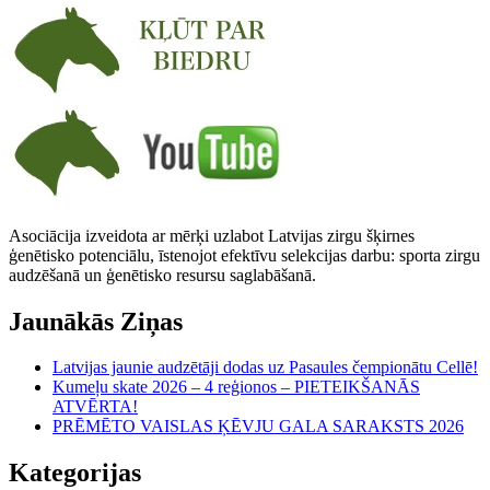
Asociācija izveidota ar mērķi uzlabot Latvijas zirgu šķirnes
ģenētisko potenciālu, īstenojot efektīvu selekcijas darbu: sporta zirgu
audzēšanā un ģenētisko resursu saglabāšanā.
Jaunākās Ziņas
Latvijas jaunie audzētāji dodas uz Pasaules čempionātu Cellē!
Kumeļu skate 2026 – 4 reģionos – PIETEIKŠANĀS
ATVĒRTA!
PRĒMĒTO VAISLAS ĶĒVJU GALA SARAKSTS 2026
Kategorijas