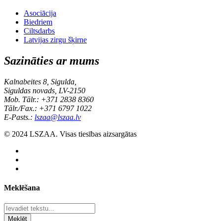
Asociācija
Biedriem
Ciltsdarbs
Latvijas zirgu šķirne
Sazināties ar mums
Kalnabeites 8, Sigulda,
Siguldas novads, LV-2150
Mob. Tālr.: +371 2838 8360
Tālr./Fax.: +371 6797 1022
E-Pasts.:
lszaa@lszaa.lv
© 2024 LSZAA. Visas tiesības aizsargātas
Meklēšana
Meklēt