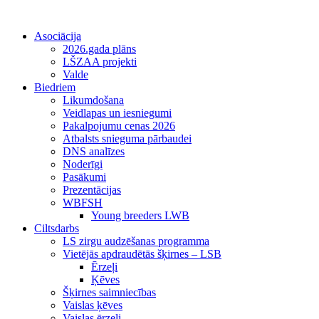
Asociācija
2026.gada plāns
LŠZAA projekti
Valde
Biedriem
Likumdošana
Veidlapas un iesniegumi
Pakalpojumu cenas 2026
Atbalsts snieguma pārbaudei
DNS analīzes
Noderīgi
Pasākumi
Prezentācijas
WBFSH
Young breeders LWB
Ciltsdarbs
LS zirgu audzēšanas programma
Vietējās apdraudētās šķirnes – LSB
Ērzeļi
Ķēves
Šķirnes saimniecības
Vaislas ķēves
Vaislas ērzeļi