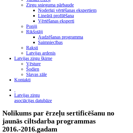
Zirgu snieguma pārbaude
Noderīgi vērtēšanas ekspertiem
Lineārā profilēšana
Vērtēšanas eksperti
Poniji
Rikšotāji
Audzēšanas programma
Saimniecības
Raksti
Latvijas ardenis
Latvijas zirgu šķirne
Vēsture
Šodien
Slavas zāle
Kontakti
Latvijas zirgu
asociācijas datubāze
Nolikums par ērzeļu sertificēšanu no
jaunās ciltsdarba programmas
2016.-2016.gadam