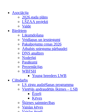
Asociācija
2026.gada plāns
LŠZAA projekti
Valde
Biedriem
Likumdošana
Veidlapas un iesniegumi
Pakalpojumu cenas 2026
Atbalsts snieguma pārbaudei
DNS analīzes
Noderīgi
Pasākumi
Prezentācijas
WBFSH
Young breeders LWB
Ciltsdarbs
LS zirgu audzēšanas programma
Vietējās apdraudētās šķirnes – LSB
Ērzeļi
Ķēves
Šķirnes saimniecības
Vaislas ķēves
Vaislas ērzeļi