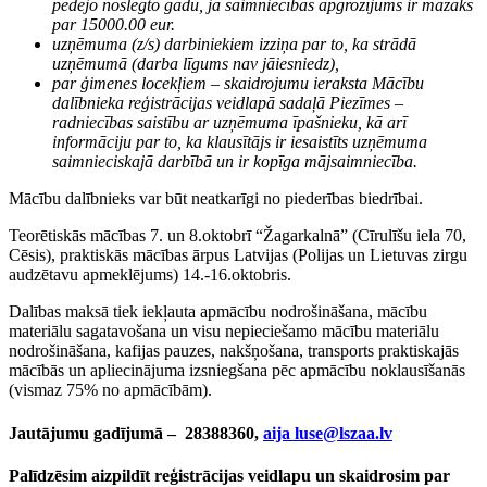
pēdējo noslēgto gadu, ja saimniecības apgrozījums ir mazāks
par 15000.00 eur.
uzņēmuma (z/s) darbiniekiem izziņa par to, ka strādā
uzņēmumā (darba līgums nav jāiesniedz),
par ģimenes locekļiem – skaidrojumu ieraksta Mācību
dalībnieka reģistrācijas veidlapā sadaļā Piezīmes –
radniecības saistību ar uzņēmuma īpašnieku, kā arī
informāciju par to, ka klausītājs ir iesaistīts uzņēmuma
saimnieciskajā darbībā un ir kopīga mājsaimniecība.
Mācību dalībnieks var būt neatkarīgi no piederības biedrībai.
Teorētiskās mācības 7. un 8.oktobrī “Žagarkalnā” (Cīrulīšu iela 70,
Cēsis), praktiskās mācības ārpus Latvijas (Polijas un Lietuvas zirgu
audzētavu apmeklējums) 14.-16.oktobris.
Dalības maksā tiek iekļauta apmācību nodrošināšana, mācību
materiālu sagatavošana un visu nepieciešamo mācību materiālu
nodrošināšana, kafijas pauzes, nakšņošana, transports praktiskajās
mācībās un apliecinājuma izsniegšana pēc apmācību noklausīšanās
(vismaz 75% no apmācībām).
Jautājumu gadījumā – 28388360,
aija
luse@lszaa.lv
Palīdzēsim aizpildīt reģistrācijas veidlapu un skaidrosim par