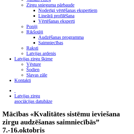
Zirgu snieguma pārbaude
Noderīgi vērtēšanas ekspertiem
Lineārā profilēšana
Vērtēšanas eksperti
Poniji
Rikšotāji
Audzēšanas programma
Saimniecības
Raksti
Latvijas ardenis
Latvijas zirgu šķirne
Vēsture
Šodien
Slavas zāle
Kontakti
Latvijas zirgu
asociācijas datubāze
Mācības «Kvalitātes sistēmu ieviešana
zirgu audzēšanas saimniecībās”
7.-16.oktobris