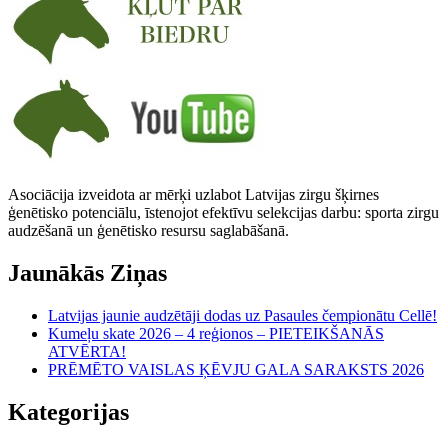
Asociācija izveidota ar mērķi uzlabot Latvijas zirgu šķirnes
ģenētisko potenciālu, īstenojot efektīvu selekcijas darbu: sporta zirgu
audzēšanā un ģenētisko resursu saglabāšanā.
Jaunākās Ziņas
Latvijas jaunie audzētāji dodas uz Pasaules čempionātu Cellē!
Kumeļu skate 2026 – 4 reģionos – PIETEIKŠANĀS
ATVĒRTA!
PRĒMĒTO VAISLAS ĶĒVJU GALA SARAKSTS 2026
Kategorijas