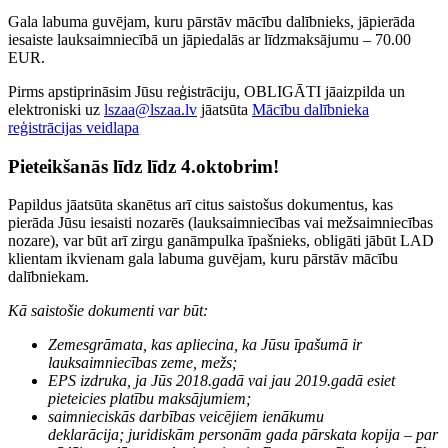
Gala labuma guvējam, kuru pārstāv mācību dalībnieks, jāpierāda
iesaiste lauksaimniecībā un jāpiedalās ar līdzmaksājumu – 70.00
EUR.
Pirms apstiprināsim Jūsu reģistrāciju, OBLIGĀTI jāaizpilda un
elektroniski uz
lszaa@lszaa.lv
jāatsūta
Mācību dalībnieka
reģistrācijas veidlapa
Pieteikšanās līdz līdz 4.oktobrim!
Papildus jāatsūta skanētus arī citus saistošus dokumentus, kas
pierāda Jūsu iesaisti nozarēs (lauksaimniecības vai mežsaimniecības
nozare), var būt arī zirgu ganāmpulka īpašnieks, obligāti jābūt LAD
klientam ikvienam gala labuma guvējam, kuru pārstāv mācību
dalībniekam.
Kā saistošie dokumenti var būt:
Zemesgrāmata, kas apliecina, ka Jūsu īpašumā ir
lauksaimniecības zeme, mežs;
EPS izdruka, ja Jūs 2018.gadā vai jau 2019.gadā esiet
pieteicies platību maksājumiem;
saimnieciskās darbības veicējiem ienākumu
deklarācija;
juridiskām personām gada pārskata kopija – par