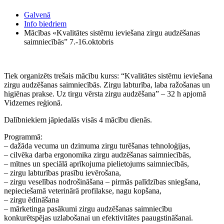
Galvenā
Info biedriem
Mācības «Kvalitātes sistēmu ieviešana zirgu audzēšanas
saimniecībās” 7.-16.oktobris
Tiek organizēts trešais mācību kurss: “Kvalitātes sistēmu ieviešana
zirgu audzēšanas saimniecībās. Zirgu labturība, laba ražošanas un
higiēnas prakse. Uz tirgu vērsta zirgu audzēšana” – 32 h apjomā
Vidzemes reģionā.
Dalībniekiem jāpiedalās visās 4 mācību dienās.
Programmā:
– dažāda vecuma un dzimuma zirgu turēšanas tehnoloģijas,
– cilvēka darba ergonomika zirgu audzēšanas saimniecībās,
– mītnes un speciālā aprīkojuma pielietojums saimniecībās,
– zirgu labturības prasību ievērošana,
– zirgu veselības nodrošināšana – pirmās palīdzības sniegšana,
nepieciešamā veterinārā profilakse, nagu kopšana,
– zirgu ēdināšana
– mārketinga pasākumi zirgu audzēšanas saimniecību
konkurētspējas uzlabošanai un efektivitātes paaugstināšanai.