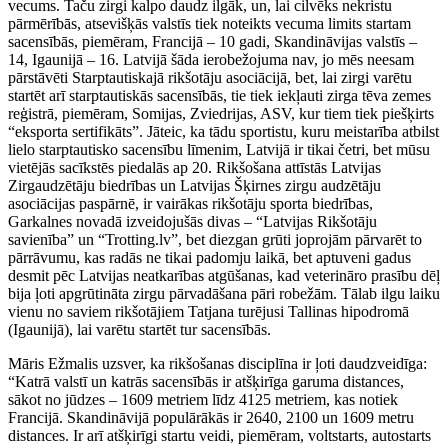
vecums. Taču zirgi kalpo daudz ilgāk, un, lai cilvēks nekristu
pārmērībās, atsevišķās valstīs tiek noteikts vecuma limits startam
sacensībās, piemēram, Francijā – 10 gadi, Skandināvijas valstīs –
14, Igaunijā – 16. Latvijā šāda ierobežojuma nav, jo mēs neesam
pārstāvēti Starptautiskajā rikšotāju asociācijā, bet, lai zirgi varētu
startēt arī starptautiskās sacensībās, tie tiek iekļauti zirga tēva zemes
reģistrā, piemēram, Somijas, Zviedrijas, ASV, kur tiem tiek piešķirts
“eksporta sertifikāts”. Jāteic, ka tādu sportistu, kuru meistarība atbilst
lielo starptautisko sacensību līmenim, Latvijā ir tikai četri, bet mūsu
vietējās sacīkstēs piedalās ap 20. Rikšošana attīstās Latvijas
Zirgaudzētāju biedrības un Latvijas Šķirnes zirgu audzētāju
asociācijas paspārnē, ir vairākas rikšotāju sporta biedrības,
Garkalnes novadā izveidojušās divas – “Latvijas Rikšotāju
savienība” un “Trotting.lv”, bet diezgan grūti joprojām pārvarēt to
pārrāvumu, kas radās ne tikai padomju laikā, bet aptuveni gadus
desmit pēc Latvijas neatkarības atgūšanas, kad veterināro prasību dēļ
bija ļoti apgrūtināta zirgu pārvadāšana pāri robežām. Tālab ilgu laiku
vienu no saviem rikšotājiem Tatjana turējusi Tallinas hipodromā
(Igaunijā), lai varētu startēt tur sacensībās.
Māris Ežmalis uzsver, ka rikšošanas disciplīna ir ļoti daudzveidīga:
“Katrā valstī un katrās sacensībās ir atšķirīga garuma distances,
sākot no jūdzes – 1609 metriem līdz 4125 metriem, kas notiek
Francijā. Skandināvijā populārākās ir 2640, 2100 un 1609 metru
distances. Ir arī atšķirīgi startu veidi, piemēram, voltstarts, autostarts