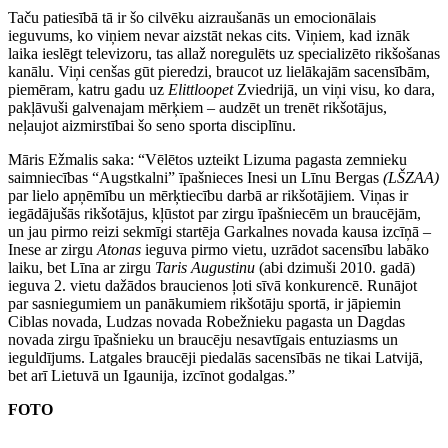
Taču patiesībā tā ir šo cilvēku aizraušanās un emocionālais
ieguvums, ko viņiem nevar aizstāt nekas cits. Viņiem, kad iznāk
laika ieslēgt televizoru, tas allaž noregulēts uz specializēto rikšošanas
kanālu. Viņi cenšas gūt pieredzi, braucot uz lielākajām sacensībām,
piemēram, katru gadu uz
Elittloopet
Zviedrijā, un viņi visu, ko dara,
pakļāvuši galvenajam mērķiem – audzēt un trenēt rikšotājus,
neļaujot aizmirstībai šo seno sporta disciplīnu.
Māris Ežmalis saka: “Vēlētos uzteikt Lizuma pagasta zemnieku
saimniecības “Augstkalni” īpašnieces Inesi un Līnu Bergas
(LŠZAA)
par lielo apņēmību un mērķtiecību darbā ar rikšotājiem. Viņas ir
iegādājušās rikšotājus, kļūstot par zirgu īpašniecēm un braucējām,
un jau pirmo reizi sekmīgi startēja Garkalnes novada kausa izcīņā –
Inese ar zirgu
Atonas
ieguva pirmo vietu, uzrādot sacensību labāko
laiku, bet Līna ar zirgu
Taris Augustinu
(abi dzimuši 2010. gadā)
ieguva 2. vietu dažādos braucienos ļoti sīvā konkurencē. Runājot
par sasniegumiem un panākumiem rikšotāju sportā, ir jāpiemin
Ciblas novada, Ludzas novada Robežnieku pagasta un Dagdas
novada zirgu īpašnieku un braucēju nesavtīgais entuziasms un
ieguldījums. Latgales braucēji piedalās sacensībās ne tikai Latvijā,
bet arī Lietuvā un Igaunija, izcīnot godalgas.”
FOTO