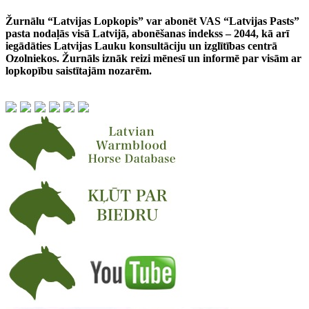
Žurnālu “Latvijas Lopkopis” var abonēt VAS “Latvijas Pasts”
pasta nodaļās visā Latvijā, abonēšanas indekss – 2044, kā arī
iegādāties Latvijas Lauku konsultāciju un izglītības centrā
Ozolniekos. Žurnāls iznāk reizi mēnesī un informē par visām ar
lopkopību saistītajām nozarēm.