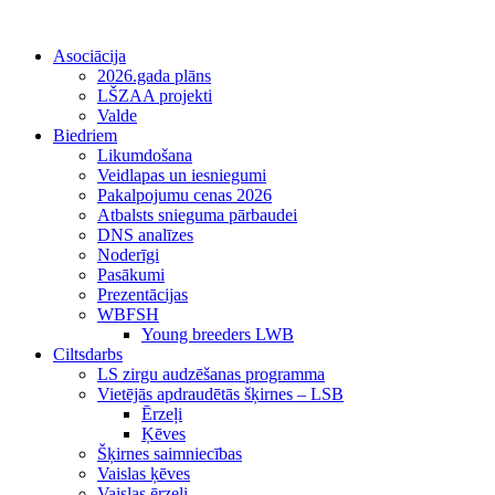
Asociācija
2026.gada plāns
LŠZAA projekti
Valde
Biedriem
Likumdošana
Veidlapas un iesniegumi
Pakalpojumu cenas 2026
Atbalsts snieguma pārbaudei
DNS analīzes
Noderīgi
Pasākumi
Prezentācijas
WBFSH
Young breeders LWB
Ciltsdarbs
LS zirgu audzēšanas programma
Vietējās apdraudētās šķirnes – LSB
Ērzeļi
Ķēves
Šķirnes saimniecības
Vaislas ķēves
Vaislas ērzeļi