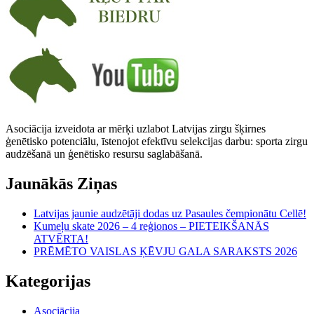
Asociācija izveidota ar mērķi uzlabot Latvijas zirgu šķirnes
ģenētisko potenciālu, īstenojot efektīvu selekcijas darbu: sporta zirgu
audzēšanā un ģenētisko resursu saglabāšanā.
Jaunākās Ziņas
Latvijas jaunie audzētāji dodas uz Pasaules čempionātu Cellē!
Kumeļu skate 2026 – 4 reģionos – PIETEIKŠANĀS
ATVĒRTA!
PRĒMĒTO VAISLAS ĶĒVJU GALA SARAKSTS 2026
Kategorijas
Asociācija