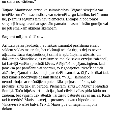
un starts no vārtiem.”
Tatjana Martinsone atzīst, ka saimniecības “Vigas” skrejceļā var
trenēties un rīkot sacensības, var uztrenēt zirgu izturību, bet ātrumu –
ne, jo smilts segums tam nav piemērots. Lielajos hipodromos
skrejceļi ir sagatavoti ar speciālu pamatu – sasmalcinātu gumiju vai
no ļoti smalkām akmens šķembām.
Saņemt miljons dolāru…
Arī Latvijā zirgaudzētāji jau sākuši izmantot pazīstamu ērzeļu
saldētu sēklas materiālu, bet rikšotāji nelielā tirgus dēļ to nevar
atļauties. Taču starptautiskajā saimē ir apbrīnojams atbalsts, un
dažkārt no Skandināvijas valstīm saimnieki savus ērzeļus “aizdod”,
lai Latvijā varētu aplecināt ķēves. Atšķirībā no jājamzirgiem, kad
jāmaksā par pārošanu vai spermu, to iegādājoties, rikšošanā tiek
atzīts iespējamais risks, un, ja paredzēta samaksa, tā jāveic tikai tad,
kad kumeļš nodzīvojis desmit dienas. “Vigu” saimniece
nenodarbojas ar rikšotājiem potenciālas peļņas nolūkos, taču,
protams, zirgi tiek arī pārdoti. Piemēram, zirgs
La Manche
iegādāts
Somijā. Taču bijušas arī situācijas, kad cilvēki vēlas pirkt kādu no
zirgiem, bet viņiem tiek atteikts, lai zirgu paturētu savās mājās. Kāds
tad ir mērķis? Māris nosmej, – protams, uzvarēt hipodromā
Vincennes
Parīzē balvā
Prix D’Amerigue
un saņemt miljons
dolāru…