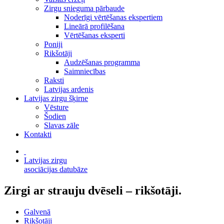
Zirgu snieguma pārbaude
Noderīgi vērtēšanas ekspertiem
Lineārā profilēšana
Vērtēšanas eksperti
Poniji
Rikšotāji
Audzēšanas programma
Saimniecības
Raksti
Latvijas ardenis
Latvijas zirgu šķirne
Vēsture
Šodien
Slavas zāle
Kontakti
Latvijas zirgu
asociācijas datubāze
Zirgi ar strauju dvēseli – rikšotāji.
Galvenā
Rikšotāji