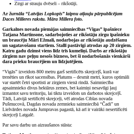
Zirgi ar strauju dvēseli – rikšotāji.
Ar
žurnāla “Latvijas Lopkopis” laipnu atļauju pārpublicējam
Daces Milleres rakstu. Māra Millera foto.
Garkalnes novada piemājas saimniecības “Vigas” īpašniece
Tatjana Martinsone, sadarbojoties ar rikšotāju zirgu īpašnieku
un braucēju Māri Ežmali, nodarbojas ar rikšotāju audzēšanu
un sagatavošanu startiem. Stallī pastāvīgi atrodas ap 20 zirgiem.
Katru gadu dzimst viens līdz trīs kumeliņi. Darbs ar rikšotāju
zirgiem nav peļņu nesošs bizness, bet šī nodarbošanās vienkārši
dara prieku braucējiem un līdzjutējiem.
“Vigās” izveidots 800 metru garš sertificēts skrejceļš, kurā var
trenēties un rīkot sacensības. Platums – desmit metri, kuros optimāli
var startēt četri sportisti ar zirgiem vienā rindā. Saimniecība
apsaimnieko divus hektārus zemes, bet kaimiņi nesavtīgi ļauj
izmantot savu teritoriju, lai tiktu izveidots un darbotos skrejceļš.
Tādi, Latvijā sertificēti skrejceļi, vēl atrodas Ciblas novada
Pušmucovā, Dagdas novada zemnieku saimniecībā “Čadi” un
Lielvārdes novada Jumpravas pagastā, kā arī ir vairāki nesertificēti
skrejceļi Latgalē.
Par savu darbu un aizraušanos stāsta: