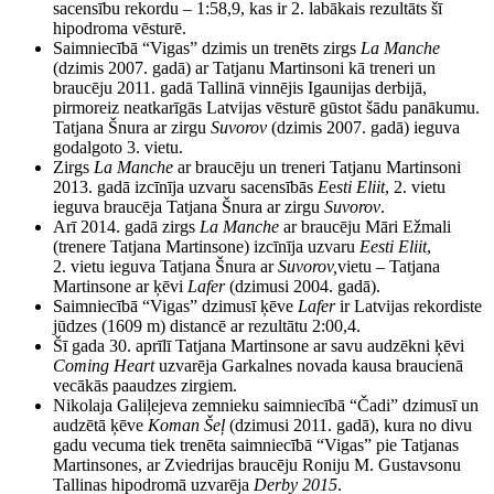
sacensību rekordu – 1:58,9, kas ir 2. labākais rezultāts šī
hipodroma vēsturē.
Saimniecībā “Vigas” dzimis un trenēts zirgs
La Manche
(dzimis 2007. gadā) ar Tatjanu Martinsoni kā treneri un
braucēju 2011. gadā Tallinā vinnējis Igaunijas derbijā,
pirmoreiz neatkarīgās Latvijas vēsturē gūstot šādu panākumu.
Tatjana Šnura ar zirgu
Suvorov
(dzimis 2007. gadā) ieguva
godalgoto 3. vietu.
Zirgs
La Manche
ar braucēju un treneri Tatjanu Martinsoni
2013. gadā izcīnīja uzvaru sacensībās
E
e
sti Eliit
, 2. vietu
ieguva braucēja Tatjana Šnura ar zirgu
Suvorov
.
Arī 2014. gadā zirgs
La Manche
ar braucēju Māri Ežmali
(trenere Tatjana Martinsone) izcīnīja uzvaru
Eesti Eliit
,
2. vietu ieguva Tatjana Šnura ar
Suvorov,
vietu – Tatjana
Martinsone ar ķēvi
Lafer
(dzimusi 2004. gadā).
Saimniecībā “Vigas” dzimusī ķēve
Lafer
ir Latvijas rekordiste
jūdzes (1609 m) distancē ar rezultātu 2:00,4.
Šī gada 30. aprīlī Tatjana Martinsone ar savu audzēkni ķēvi
Coming Heart
uzvarēja Garkalnes novada kausa braucienā
vecākās paaudzes zirgiem.
Nikolaja Galiļejeva zemnieku saimniecībā “Čadi” dzimusī un
audzētā ķēve
Koman Šeļ
(dzimusi 2011. gadā), kura no divu
gadu vecuma tiek trenēta saimniecībā “Vigas” pie Tatjanas
Martinsones, ar Zviedrijas braucēju Roniju M. Gustavsonu
Tallinas hipodromā uzvarēja
Derby 2015
.