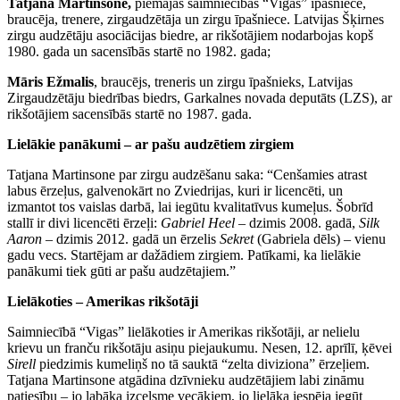
Tatjana Martinsone,
piemājas saimniecības “Vigas” īpašniece,
braucēja, trenere, zirgaudzētāja un zirgu īpašniece. Latvijas Šķirnes
zirgu audzētāju asociācijas biedre, ar rikšotājiem nodarbojas kopš
1980. gada un sacensībās startē no 1982. gada;
Māris Ežmalis
, braucējs, treneris un zirgu īpašnieks, Latvijas
Zirgaudzētāju biedrības biedrs, Garkalnes novada deputāts (LZS), ar
rikšotājiem sacensībās startē no 1987. gada.
Lielākie panākumi – ar pašu audzētiem zirgiem
Tatjana Martinsone par zirgu audzēšanu saka: “Cenšamies atrast
labus ērzeļus, galvenokārt no Zviedrijas, kuri ir licencēti, un
izmantot tos vaislas darbā, lai iegūtu kvalitatīvus kumeļus. Šobrīd
stallī ir divi licencēti ērzeļi:
Gabriel Heel
– dzimis 2008. gadā,
Silk
Aaron
– dzimis 2012. gadā un ērzelis
Sekret
(Gabriela dēls) – vienu
gadu vecs. Startējam ar dažādiem zirgiem. Patīkami, ka lielākie
panākumi tiek gūti ar pašu audzētajiem.”
Lielākoties – Amerikas rikšotāji
Saimniecībā “Vigas” lielākoties ir Amerikas rikšotāji, ar nelielu
krievu un franču rikšotāju asiņu piejaukumu. Nesen, 12. aprīlī, ķēvei
Sirell
piedzimis kumeliņš no tā sauktā “zelta diviziona” ērzeļiem.
Tatjana Martinsone atgādina dzīvnieku audzētājiem labi zināmu
patiesību – jo labāka izcelsme vecākiem, jo lielāka iespēja iegūt