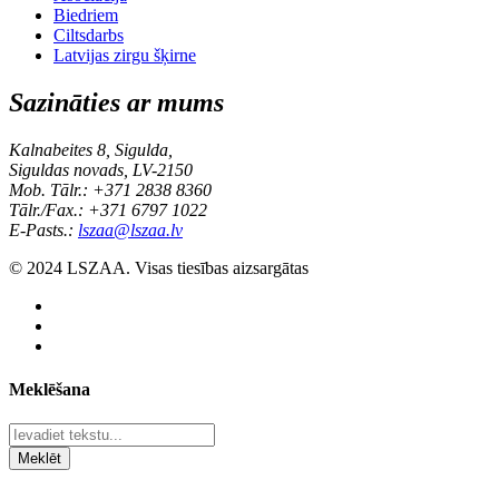
Biedriem
Ciltsdarbs
Latvijas zirgu šķirne
Sazināties ar mums
Kalnabeites 8, Sigulda,
Siguldas novads, LV-2150
Mob. Tālr.: +371 2838 8360
Tālr./Fax.: +371 6797 1022
E-Pasts.:
lszaa@lszaa.lv
© 2024 LSZAA. Visas tiesības aizsargātas
Meklēšana
Meklēt