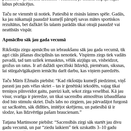
labus pēcnācējus.
Taču ne vienmēr tā notiek. Patiesībā te risinās laimes spēle. Gadās,
ka jau nākamajā paaudzē kumeļš pārspēj savas mātes sportiskos
rezultātus, bet dažkārt šis talants parādās tikai otrajā paaudzē vai
neattīstās vispār.
Apmācību sāk jau gada vecumā
Rikšotāju zirgu apmācību un iebraukšanu sāk jau gada vecumā, tik
agri citās jāšanas disciplīnās tas nenotiek. Vispirms zirgs tiek vadāts
pavadā, tad tam uzliek iemauktus, vēlāk aizjūgu un, visbeidzot,
grožus un ratus. Ir arī dažādi specifiski līdzekļi, piemēram, siksnas,
lai stūrgalvīgākajiem iemācītu darīt darbu, kas viņiem paredzēts.
Taču Māris Ežmalis piebilst: “Kad rikšotāju kumeļš piedzimst, viņš
parasti jau pats vēlas skriet – tas ir ģenētiski iekodēts, vajag tikai
treniņos pilnveidot gaitu, pareizi kalt, sekot zirga veselībai. Kā jau
visur, svarīga ir pieredze, un tikai sacensību atmosfēras izbaudīšana
dod īsto stimulu skriet. Dažs labs no zirgiem, jau pārvadājot furgonā
uz sacīkstēm, sāk dīdīties, imitējot skrējienu, un patiesībā tā ir
slodze, kas līdzvērtīga pašam braucienam.”
Tatjana Martinsone piebilst: “Sacensībās zirgi sāk startēt jau divu
gadu vecumā, un par “ziedu laikiem” tiek uzskatīts 3–10 gadu