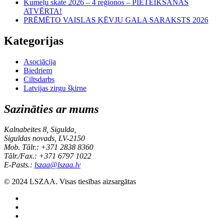
Kumeļu skate 2026 – 4 reģionos – PIETEIKŠANĀS
ATVĒRTA!
PRĒMĒTO VAISLAS ĶĒVJU GALA SARAKSTS 2026
Kategorijas
Asociācija
Biedriem
Ciltsdarbs
Latvijas zirgu šķirne
Sazināties ar mums
Kalnabeites 8, Sigulda,
Siguldas novads, LV-2150
Mob. Tālr.: +371 2838 8360
Tālr./Fax.: +371 6797 1022
E-Pasts.:
lszaa@lszaa.lv
© 2024 LSZAA. Visas tiesības aizsargātas