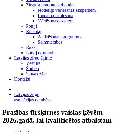
Zirgu snieguma pārbaude
Noderīgi vērtēšanas ekspertiem
Lineārā profilēšana
Vērtēšanas eksperti
Poniji
Rikšotāji
Audzēšanas programma
Saimniecības
Raksti
Latvijas ardenis
Latvijas zirgu šķirne
Vēsture
Šodien
Slavas zāle
Kontakti
Latvijas zirgu
asociācijas datubāze
Prasības tīršķirnes vaislas ķēvēm
2026.gadā, lai kvalificētos atbalstam