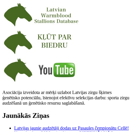
Asociācija izveidota ar mērķi uzlabot Latvijas zirgu šķirnes
ģenētisko potenciālu, īstenojot efektīvu selekcijas darbu: sporta zirgu
audzēšanā un ģenētisko resursu saglabāšanā.
Jaunākās Ziņas
Latvijas jaunie audzētāji dodas uz Pasaules čempionātu Cellē!