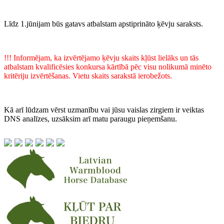
Līdz 1.jūnijam būs gatavs atbalstam apstiprināto ķēvju saraksts.
!!! Informējam, ka izvērtējamo ķēvju skaits kļūst lielāks un tās
atbalstam kvalificēsies konkursa kārtībā pēc visu nolikumā minēto
kritēriju izvērtēšanas. Vietu skaits sarakstā ierobežots.
Kā arī lūdzam vērst uzmanību vai jūsu vaislas zirgiem ir veiktas
DNS analīzes, uzsāksim arī matu paraugu pieņemšanu.