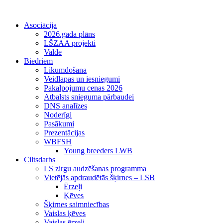
Asociācija
2026.gada plāns
LŠZAA projekti
Valde
Biedriem
Likumdošana
Veidlapas un iesniegumi
Pakalpojumu cenas 2026
Atbalsts snieguma pārbaudei
DNS analīzes
Noderīgi
Pasākumi
Prezentācijas
WBFSH
Young breeders LWB
Ciltsdarbs
LS zirgu audzēšanas programma
Vietējās apdraudētās šķirnes – LSB
Ērzeļi
Ķēves
Šķirnes saimniecības
Vaislas ķēves
Vaislas ērzeļi