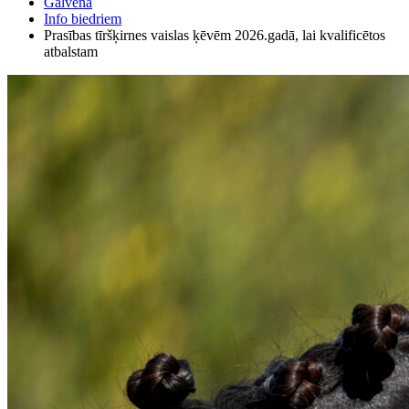
Galvenā
Info biedriem
Prasības tīršķirnes vaislas ķēvēm 2026.gadā, lai kvalificētos
atbalstam