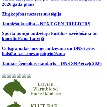
2026.gada plāns
Zirgkopības nozares stratēģija
Jauniešu kustība – NEXT GEN BREEDERS
Sporta poniju audzētāju kustības izveidošana un
koordinēšana Latvijā
Ciltsgrāmatas nozīme audzēšanā un DNS testos
balstīta izcelsmes apstiprināšana
Jaunais ģenētikas standarts – DNS SNP ērzeļi 2026