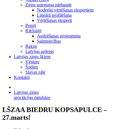
Zirgu snieguma pārbaude
Noderīgi vērtēšanas ekspertiem
Lineārā profilēšana
Vērtēšanas eksperti
Poniji
Rikšotāji
Audzēšanas programma
Saimniecības
Raksti
Latvijas ardenis
Latvijas zirgu šķirne
Vēsture
Šodien
Slavas zāle
Kontakti
Latvijas zirgu
asociācijas datubāze
LŠZAA BIEDRU KOPSAPULCE –
27.marts!