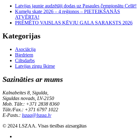
Latvijas jaunie audzētāji dodas uz Pasaules čempionātu Cellē!
Kumeļu skate 2026 – 4 reģionos – PIETEIKŠANĀS
ATVĒRTA!
PRĒMĒTO VAISLAS ĶĒVJU GALA SARAKSTS 2026
Kategorijas
Asociācija
Biedriem
Ciltsdarbs
Latvijas zirgu šķirne
Sazināties ar mums
Kalnabeites 8, Sigulda,
Siguldas novads, LV-2150
Mob. Tālr.: +371 2838 8360
Tālr./Fax.: +371 6797 1022
E-Pasts.:
lszaa@lszaa.lv
© 2024 LSZAA. Visas tiesības aizsargātas