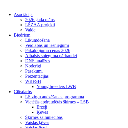
Asociācija
2026.gada plāns
LŠZAA projekti
Valde
Biedriem
Likumdošana
Veidlapas un iesniegumi
Pakalpojumu cenas 2026
Atbalsts snieguma pārbaudei
DNS analīzes
Noderīgi
Pasākumi
Prezentācijas
WBFSH
Young breeders LWB
Ciltsdarbs
LS zirgu audzēšanas programma
Vietējās apdraudētās šķirnes – LSB
Ērzeļi
Ķēves
Šķirnes saimniecības
Vaislas ķēves
Vaislas ērzeļi