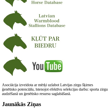
Asociācija izveidota ar mērķi uzlabot Latvijas zirgu šķirnes
ģenētisko potenciālu, īstenojot efektīvu selekcijas darbu: sporta zirgu
audzēšanā un ģenētisko resursu saglabāšanā.
Jaunākās Ziņas