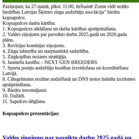
Paziņojam, ka 27.martā, plkst. 11:00, tiešsaistē Zoom vidē notiks
biedrības Latvijas Šķirnes zirgu audzētāju asociācija” biedru
kopsapulce.
Kopsapulces darba kārtība:
1. Kopsapulces atklāšana un darba kārtības apstiprināšana.
2. Valdes ziņojums par paveikto darbu 2025.gadā un 2026.gada
plāns.
3. Revīzijas komisijas ziņojums.
4. Zirgu labturība un starptautiskā sadarbība.
5. Zirgkopības nozares stratēģija.
6. Jauniešu kustība – NEXT GEN BREEDERS
7. Sporta poniju audzētāju kustības izveidošana un koordinēšana
Latvijā.
8. Ciltsgrāmatas nozīme audzēšanā un DNS testos balstīta izcelsmes
apstiprināšana.
9. Biedru ierosinājumi.
10. Dažādi.
11. Sapulces slēgšana.
Kopsapulces prezentācijas:
Valdes ziņojums par paveikto darbu 2025.gadā un