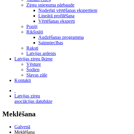
Zirgu snieguma pārbaude
Noderīgi vērtēšanas ekspertiem
Lineārā profilēšana
Vērtēšanas eksperti
Poniji
Rikšotāji
Audzēšanas programma
Saimniecības
Raksti
Latvijas ardenis
Latvijas zirgu šķirne
Vēsture
Šodien
Slavas zāle
Kontakti
Latvijas zirgu
asociācijas datubāze
Meklēšana
Galvenā
Meklēšana