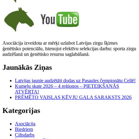
Asociācija izveidota ar mērķi uzlabot Latvijas zirgu šķirnes
ģenētisko potenciālu, īstenojot efektīvu selekcijas darbu: sporta zirgu
audzēšanā un ģenētisko resursu saglabāšanā.
Jaunākās Ziņas
Latvijas jaunie audzētāji dodas uz Pasaules čempionātu Cellē!
Kumeļu skate 2026 – 4 reģionos – PIETEIKŠANĀS
ATVĒRTA!
PRĒMĒTO VAISLAS ĶĒVJU GALA SARAKSTS 2026
Kategorijas
Asociācija
Biedriem
Ciltsdarbs