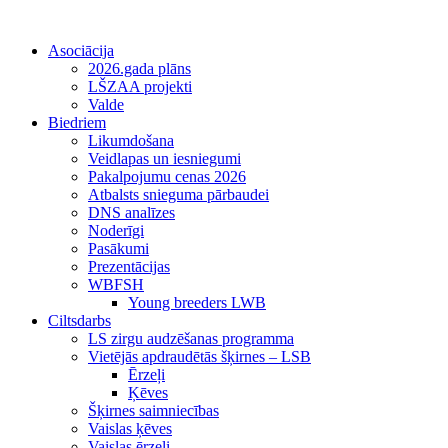
Asociācija
2026.gada plāns
LŠZAA projekti
Valde
Biedriem
Likumdošana
Veidlapas un iesniegumi
Pakalpojumu cenas 2026
Atbalsts snieguma pārbaudei
DNS analīzes
Noderīgi
Pasākumi
Prezentācijas
WBFSH
Young breeders LWB
Ciltsdarbs
LS zirgu audzēšanas programma
Vietējās apdraudētās šķirnes – LSB
Ērzeļi
Ķēves
Šķirnes saimniecības
Vaislas ķēves
Vaislas ērzeļi