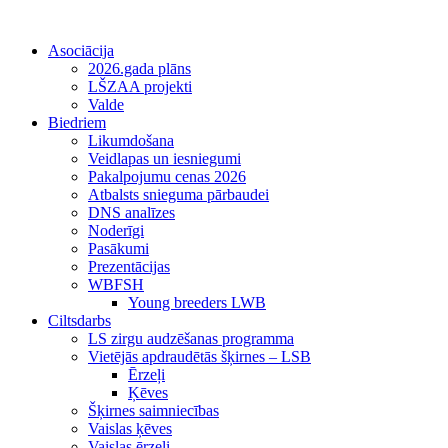
Asociācija
2026.gada plāns
LŠZAA projekti
Valde
Biedriem
Likumdošana
Veidlapas un iesniegumi
Pakalpojumu cenas 2026
Atbalsts snieguma pārbaudei
DNS analīzes
Noderīgi
Pasākumi
Prezentācijas
WBFSH
Young breeders LWB
Ciltsdarbs
LS zirgu audzēšanas programma
Vietējās apdraudētās šķirnes – LSB
Ērzeļi
Ķēves
Šķirnes saimniecības
Vaislas ķēves
Vaislas ērzeļi