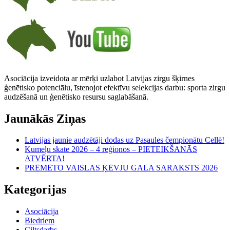
Asociācija izveidota ar mērķi uzlabot Latvijas zirgu šķirnes
ģenētisko potenciālu, īstenojot efektīvu selekcijas darbu: sporta zirgu
audzēšanā un ģenētisko resursu saglabāšanā.
Jaunākās Ziņas
Latvijas jaunie audzētāji dodas uz Pasaules čempionātu Cellē!
Kumeļu skate 2026 – 4 reģionos – PIETEIKŠANĀS
ATVĒRTA!
PRĒMĒTO VAISLAS ĶĒVJU GALA SARAKSTS 2026
Kategorijas
Asociācija
Biedriem
Ciltsdarbs