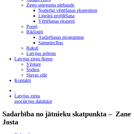
Zirgu snieguma pārbaude
Noderīgi vērtēšanas ekspertiem
Lineārā profilēšana
Vērtēšanas eksperti
Poniji
Rikšotāji
Audzēšanas programma
Saimniecības
Raksti
Latvijas ardenis
Latvijas zirgu šķirne
Vēsture
Šodien
Slavas zāle
Kontakti
Latvijas zirgu
asociācijas datubāze
Sadarbība no jātnieku skatpunkta – Zane
Josta