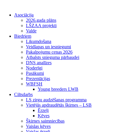
Asociācija
2026.gada plāns
LŠZAA projekti
Valde
Biedriem
Likumdošana
Veidlapas un iesniegumi
Pakalpojumu cenas 2026
Atbalsts snieguma pārbaudei
DNS analīzes
Noderīgi
Pasākumi
Prezentācijas
WBFSH
Young breeders LWB
Ciltsdarbs
LS zirgu audzēšanas programma
Vietējās apdraudētās šķirnes – LSB
Ērzeļi
Ķēves
Šķirnes saimniecības
Vaislas ķēves
Vaislas ērzeļi