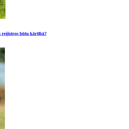
 reģistros būtu kārtībā?