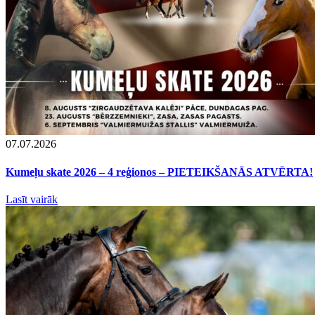
07.07.2026
Kumeļu skate 2026 – 4 reģionos – PIETEIKŠANĀS ATVĒRTA!
Lasīt vairāk