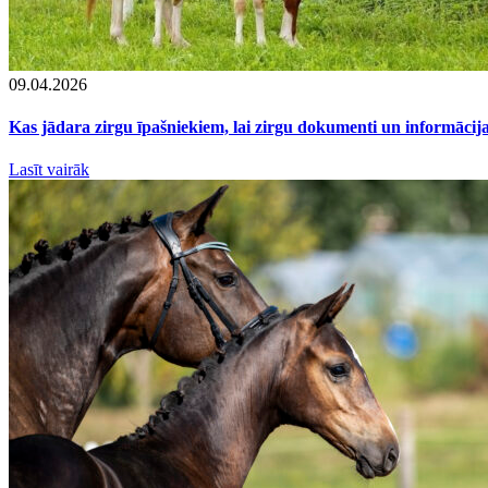
09.04.2026
Kas jādara zirgu īpašniekiem, lai zirgu dokumenti un informācija
Lasīt vairāk