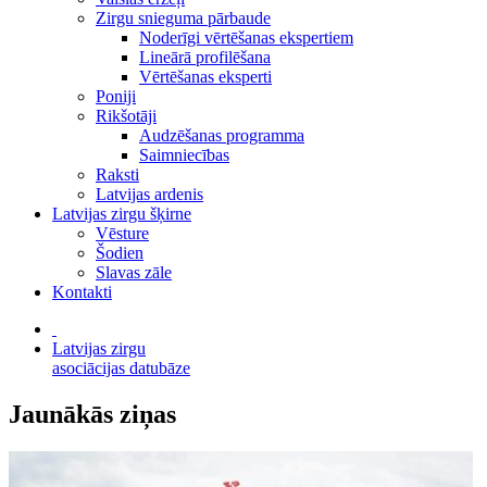
Zirgu snieguma pārbaude
Noderīgi vērtēšanas ekspertiem
Lineārā profilēšana
Vērtēšanas eksperti
Poniji
Rikšotāji
Audzēšanas programma
Saimniecības
Raksti
Latvijas ardenis
Latvijas zirgu šķirne
Vēsture
Šodien
Slavas zāle
Kontakti
Latvijas zirgu
asociācijas datubāze
Jaunākās ziņas