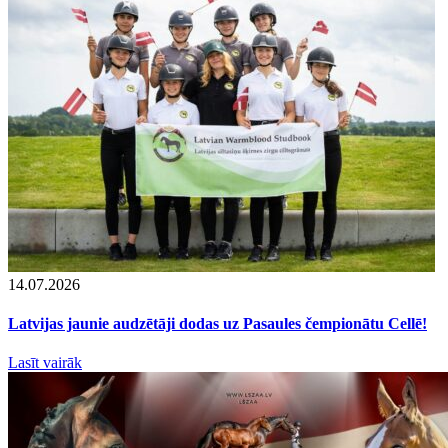
14.07.2026
Latvijas jaunie audzētāji dodas uz Pasaules čempionātu Cellē!
Lasīt vairāk