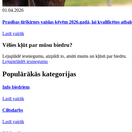
01.04.2026
Prasības tīršķirnes vaislas ķēvēm 2026.gadā, lai kvalificētos atba
Lasīt vairāk
Vēlies kļūt par mūsu biedru?
Lejuplādē iesniegumu, aizpildi to, atsūti mums un kļūsti par biedru.
Lejupielādēt iesniegumu
Populārākās kategorijas
Info biedriem
Lasīt vairāk
Ciltsdarbs
Lasīt vairāk