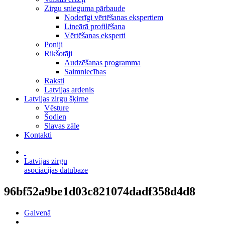
Zirgu snieguma pārbaude
Noderīgi vērtēšanas ekspertiem
Lineārā profilēšana
Vērtēšanas eksperti
Poniji
Rikšotāji
Audzēšanas programma
Saimniecības
Raksti
Latvijas ardenis
Latvijas zirgu šķirne
Vēsture
Šodien
Slavas zāle
Kontakti
Latvijas zirgu
asociācijas datubāze
96bf52a9be1d03c821074dadf358d4d8
Galvenā