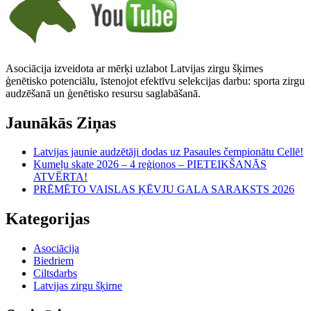
Asociācija izveidota ar mērķi uzlabot Latvijas zirgu šķirnes
ģenētisko potenciālu, īstenojot efektīvu selekcijas darbu: sporta zirgu
audzēšanā un ģenētisko resursu saglabāšanā.
Jaunākās Ziņas
Latvijas jaunie audzētāji dodas uz Pasaules čempionātu Cellē!
Kumeļu skate 2026 – 4 reģionos – PIETEIKŠANĀS
ATVĒRTA!
PRĒMĒTO VAISLAS ĶĒVJU GALA SARAKSTS 2026
Kategorijas
Asociācija
Biedriem
Ciltsdarbs
Latvijas zirgu šķirne