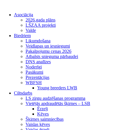
Asociācija
2026.gada plāns
LŠZAA projekti
Valde
Biedriem
Likumdošana
Veidlapas un iesniegumi
Pakalpojumu cenas 2026
Atbalsts snieguma pārbaudei
DNS analīzes
Noderīgi
Pasākumi
Prezentācijas
WBFSH
Young breeders LWB
Ciltsdarbs
LS zirgu audzēšanas programma
Vietējās apdraudētās šķirnes – LSB
Ērzeļi
Ķēves
Šķirnes saimniecības
Vaislas ķēves
Vaislas ērzeļi