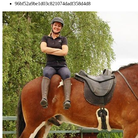
96bf52a9be1d03c821074dadf358d4d8