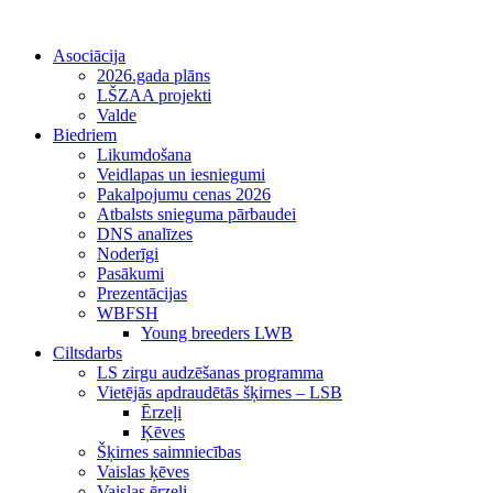
Asociācija
2026.gada plāns
LŠZAA projekti
Valde
Biedriem
Likumdošana
Veidlapas un iesniegumi
Pakalpojumu cenas 2026
Atbalsts snieguma pārbaudei
DNS analīzes
Noderīgi
Pasākumi
Prezentācijas
WBFSH
Young breeders LWB
Ciltsdarbs
LS zirgu audzēšanas programma
Vietējās apdraudētās šķirnes – LSB
Ērzeļi
Ķēves
Šķirnes saimniecības
Vaislas ķēves
Vaislas ērzeļi