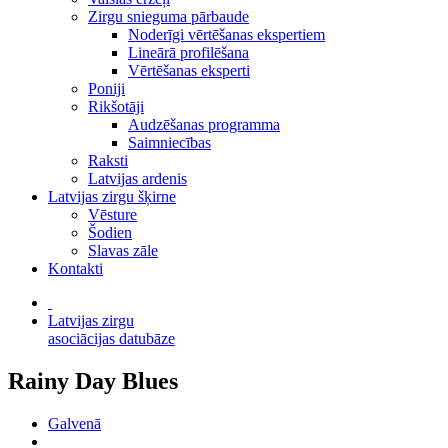
Zirgu snieguma pārbaude
Noderīgi vērtēšanas ekspertiem
Lineārā profilēšana
Vērtēšanas eksperti
Poniji
Rikšotāji
Audzēšanas programma
Saimniecības
Raksti
Latvijas ardenis
Latvijas zirgu šķirne
Vēsture
Šodien
Slavas zāle
Kontakti
Latvijas zirgu
asociācijas datubāze
Rainy Day Blues
Galvenā