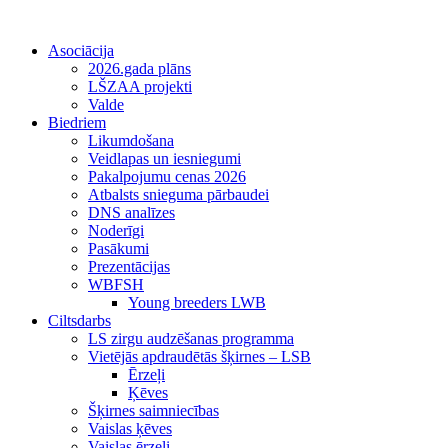
Asociācija
2026.gada plāns
LŠZAA projekti
Valde
Biedriem
Likumdošana
Veidlapas un iesniegumi
Pakalpojumu cenas 2026
Atbalsts snieguma pārbaudei
DNS analīzes
Noderīgi
Pasākumi
Prezentācijas
WBFSH
Young breeders LWB
Ciltsdarbs
LS zirgu audzēšanas programma
Vietējās apdraudētās šķirnes – LSB
Ērzeļi
Ķēves
Šķirnes saimniecības
Vaislas ķēves
Vaislas ērzeļi