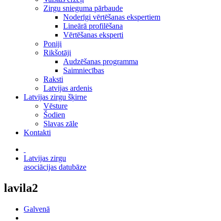
Zirgu snieguma pārbaude
Noderīgi vērtēšanas ekspertiem
Lineārā profilēšana
Vērtēšanas eksperti
Poniji
Rikšotāji
Audzēšanas programma
Saimniecības
Raksti
Latvijas ardenis
Latvijas zirgu šķirne
Vēsture
Šodien
Slavas zāle
Kontakti
Latvijas zirgu
asociācijas datubāze
lavila2
Galvenā