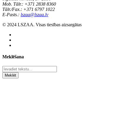
Mob. Tālr.: +371 2838 8360
Tālr./Fax.: +371 6797 1022
E-Pasts.:
lszaa@lszaa.lv
© 2024 LSZAA. Visas tiesības aizsargātas
Meklēšana
Meklēt