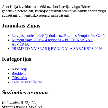
Asociācija izveidota ar mērķi uzlabot Latvijas zirgu šķirnes
ģenētisko potenciālu, īstenojot efektīvu selekcijas darbu: sporta zirgu
audzēšanā un ģenētisko resursu saglabāšanā.
Jaunākās Ziņas
Latvijas jaunie audzētāji dodas uz Pasaules čempionātu Cellē!
Kumeļu skate 2026 – 4 reģionos – PIETEIKŠANĀS
ATVĒRTA!
PRĒMĒTO VAISLAS ĶĒVJU GALA SARAKSTS 2026
Kategorijas
Asociācija
Biedriem
Ciltsdarbs
Latvijas zirgu šķirne
Sazināties ar mums
Kalnabeites 8, Sigulda,
Siguldas novads, LV-2150