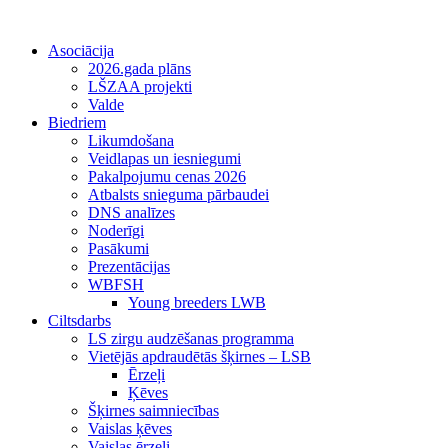
Asociācija
2026.gada plāns
LŠZAA projekti
Valde
Biedriem
Likumdošana
Veidlapas un iesniegumi
Pakalpojumu cenas 2026
Atbalsts snieguma pārbaudei
DNS analīzes
Noderīgi
Pasākumi
Prezentācijas
WBFSH
Young breeders LWB
Ciltsdarbs
LS zirgu audzēšanas programma
Vietējās apdraudētās šķirnes – LSB
Ērzeļi
Ķēves
Šķirnes saimniecības
Vaislas ķēves
Vaislas ērzeļi