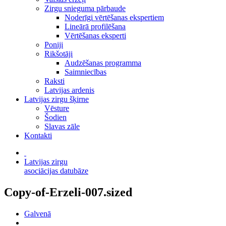
Zirgu snieguma pārbaude
Noderīgi vērtēšanas ekspertiem
Lineārā profilēšana
Vērtēšanas eksperti
Poniji
Rikšotāji
Audzēšanas programma
Saimniecības
Raksti
Latvijas ardenis
Latvijas zirgu šķirne
Vēsture
Šodien
Slavas zāle
Kontakti
Latvijas zirgu
asociācijas datubāze
Copy-of-Erzeli-007.sized
Galvenā