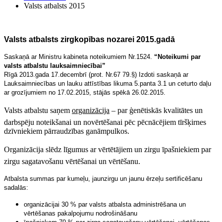
Valsts atbalsts 2015
Valsts atbalsts zirgkopības nozarei 2015.gadā
Saskaņā ar Ministru kabineta noteikumiem Nr.1524.
“Noteikumi par
valsts atbalstu lauksaimniecībai”
Rīgā 2013.gada 17.decembrī (prot. Nr.67 79.§) Izdoti saskaņā ar
Lauksaimniecības un lauku attīstības likuma 5.panta 3.1 un ceturto daļu
ar grozījumiem no 17.02.2015, stājās spēkā 26.02.2015.
Valsts atbalstu saņem
organizācija
– par ģenētiskās kvalitātes un
darbspēju noteikšanai un novērtēšanai pēc pēcnācējiem tīršķirnes
dzīvniekiem pārraudzības ganāmpulkos.
Organizācija slēdz līgumus ar vērtētājiem un zirgu īpašniekiem par
zirgu sagatavošanu vērtēšanai un vērtēšanu.
Atbalsta summas par kumeļu, jaunzirgu un jaunu ērzeļu sertificēšanu
sadalās:
organizācijai 30 % par valsts atbalsta administrēšana un
vērtēšanas pakalpojumu nodrošināšanu