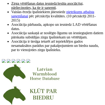
Zirga vērtēšanas datus iesniedz/iesūta asociācijai,
pārliecinoties, ka tie ir saņemti
.
Vaislas ērzeļu īpašniekiem jāiesniedz
pieteikums atbalsta
saņemšanai
pēc pēcnācēju kvalitātes. (10 pēcnācēji 2011-
2015)
Asociācija pārbauda, apkopo un iesniedz LAD vērtēšanas
datus.
Asociācija saskaņā ar noslēgto līgumu un iesniegtajiem datiem
pārskaita subsīdijas zirgu īpašniekam un vērtētājam.
Asociācija ir tiesīga ieturēt arī iepriekšējos gados
nesamaksātos parādus par pakalpojumiem un biedra naudu,
par to vienojoties zirgu īpašnieku.