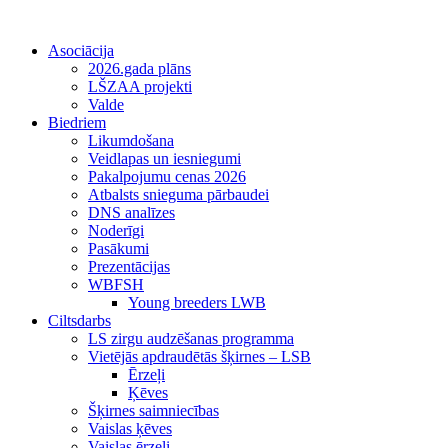
Asociācija
2026.gada plāns
LŠZAA projekti
Valde
Biedriem
Likumdošana
Veidlapas un iesniegumi
Pakalpojumu cenas 2026
Atbalsts snieguma pārbaudei
DNS analīzes
Noderīgi
Pasākumi
Prezentācijas
WBFSH
Young breeders LWB
Ciltsdarbs
LS zirgu audzēšanas programma
Vietējās apdraudētās šķirnes – LSB
Ērzeļi
Ķēves
Šķirnes saimniecības
Vaislas ķēves
Vaislas ērzeļi