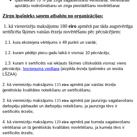
īpašniekam 70 % par zirga sagatavošanu vērtēšanai, vērtēšanas
apstākļu nodrošināšanu un zirga piestādīšanu novērtēšanai
Zirgu īpašnieks saņem atbalstu no organizācijas:
1. kā vienreizēju maksājumu
180
eiro
apmērā par tāda augstvērtīga
sertificēta šķirnes vaislas ērzeļa novērtēšanu pēc pēcnācējiem:
1.1. kura eksterjera vērtējums ir 49 punkti un vairāk;
1.2. kuram pēdējo piecu gadu laikā ir vismaz 10 pēcnācēju;
1.3. kuram ir sertificēts vai iekļauts šķirnes ciltskodolā vismaz viens
pēcnācējs;
Iesnieguma veidlapa
(aizpilda ērzeļa īpašnieks un iesūta
LŠZAA)
2. kā vienreizēju maksājumu
133
eiro
apmērā par vaislas ērzeļa
ģenētiskās kvalitātes noteikšanu un sertificēšanu;
3. kā vienreizēju maksājumu
133
eiro
apmērā par jaunzirgu sagatavošanu
darbspēju pārbaudei un darbspēju noteikšanu, ja jaunzirga tēvs ir
sertificēts ērzelis;
4. kā vienreizēju maksājumu
120
eiro
apmērā par kumeļa sagatavošanu
vērtēšanai un tā ģenētiskās kvalitātes novērtēšanu, ja kumeļa tēvs ir
sertificēts ērzelis;