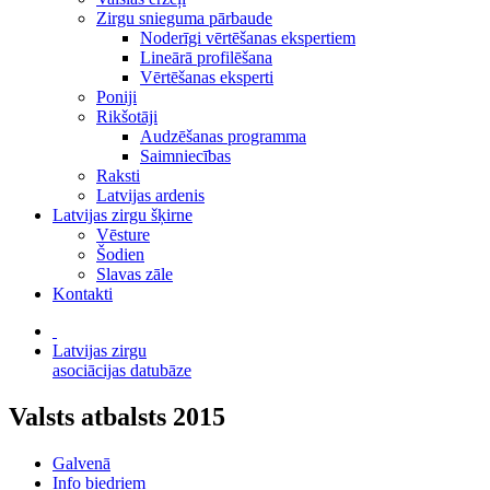
Zirgu snieguma pārbaude
Noderīgi vērtēšanas ekspertiem
Lineārā profilēšana
Vērtēšanas eksperti
Poniji
Rikšotāji
Audzēšanas programma
Saimniecības
Raksti
Latvijas ardenis
Latvijas zirgu šķirne
Vēsture
Šodien
Slavas zāle
Kontakti
Latvijas zirgu
asociācijas datubāze
Valsts atbalsts 2015
Galvenā
Info biedriem