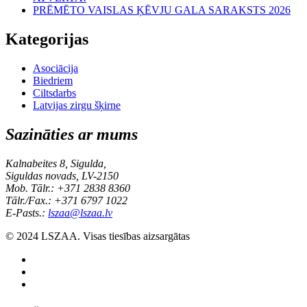
PRĒMĒTO VAISLAS ĶĒVJU GALA SARAKSTS 2026
Kategorijas
Asociācija
Biedriem
Ciltsdarbs
Latvijas zirgu šķirne
Sazināties ar mums
Kalnabeites 8, Sigulda,
Siguldas novads, LV-2150
Mob. Tālr.: +371 2838 8360
Tālr./Fax.: +371 6797 1022
E-Pasts.:
lszaa@lszaa.lv
© 2024 LSZAA. Visas tiesības aizsargātas