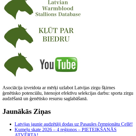
Asociācija izveidota ar mērķi uzlabot Latvijas zirgu šķirnes
ģenētisko potenciālu, īstenojot efektīvu selekcijas darbu: sporta zirgu
audzēšanā un ģenētisko resursu saglabāšanā.
Jaunākās Ziņas
Latvijas jaunie audzētāji dodas uz Pasaules čempionātu Cellē!
Kumeļu skate 2026 – 4 reģionos – PIETEIKŠANĀS
ATVĒRTA!