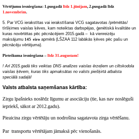
Vērtējumu iesniegšana: 1.pusgadā
līdz 1.jūnijam
, 2.pusgadā līdz
1.novembrim
.
5. Par VCG ierakstītas vai ierakstīšanai VCG sagatavotas /prēmētās/
tīršķirnes vaislas ķēves, kam noteiktas darbspējas, ģenētiskā kvalitāte un
kuras novērtētas pēc pēcnācējiem 2015.gadā – kā vienreizēju
maksājumu
145 eiro
apmērā (LŠZAA 112 labākās ķēves pēc pašu un
pēcnācēju vērtējuma).
Pieteikuma iesniegšana –
līdz 31.augustam!
! Arī 2015.gadā tiks veiktas DNS analīzes vaislas ērzeļiem un ciltskodola
vaislas ķēvem, kuras tiks apmaksātas no valsts piešķirtā atbalsta
speciālā sadaļā!
Valsts atbalsta saņemšanas kārtība:
Zirgu īpašnieks noslēdz līgumu ar asociāciju (tie, kas nav noslēguši
iepriekš, sākot ar 2012.gadu).
Pieaicina zirgu vērtētāju un nodrošina sagatavota zirga vērtēšanu.
Par transportu vērtētājam jāmaksā pēc vienošanās.