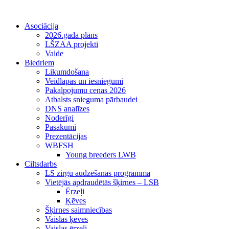
Asociācija
2026.gada plāns
LŠZAA projekti
Valde
Biedriem
Likumdošana
Veidlapas un iesniegumi
Pakalpojumu cenas 2026
Atbalsts snieguma pārbaudei
DNS analīzes
Noderīgi
Pasākumi
Prezentācijas
WBFSH
Young breeders LWB
Ciltsdarbs
LS zirgu audzēšanas programma
Vietējās apdraudētās šķirnes – LSB
Ērzeļi
Ķēves
Šķirnes saimniecības
Vaislas ķēves
Vaislas ērzeļi