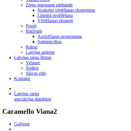
Zirgu snieguma pārbaude
Noderīgi vērtēšanas ekspertiem
Lineārā profilēšana
Vērtēšanas eksperti
Poniji
Rikšotāji
Audzēšanas programma
Saimniecības
Raksti
Latvijas ardenis
Latvijas zirgu šķirne
Vēsture
Šodien
Slavas zāle
Kontakti
Latvijas zirgu
asociācijas datubāze
Caramello Viana2
Galvenā