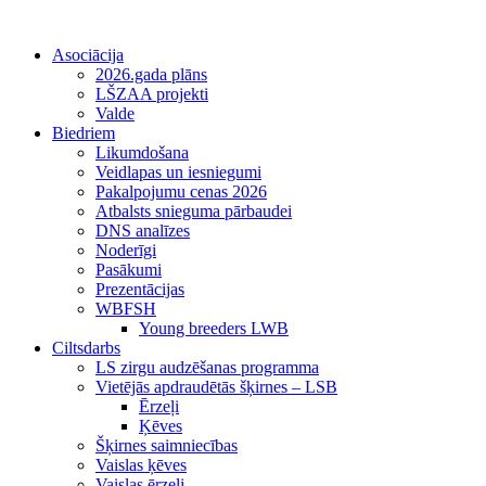
Asociācija
2026.gada plāns
LŠZAA projekti
Valde
Biedriem
Likumdošana
Veidlapas un iesniegumi
Pakalpojumu cenas 2026
Atbalsts snieguma pārbaudei
DNS analīzes
Noderīgi
Pasākumi
Prezentācijas
WBFSH
Young breeders LWB
Ciltsdarbs
LS zirgu audzēšanas programma
Vietējās apdraudētās šķirnes – LSB
Ērzeļi
Ķēves
Šķirnes saimniecības
Vaislas ķēves
Vaislas ērzeļi