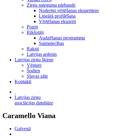
Zirgu snieguma pārbaude
Noderīgi vērtēšanas ekspertiem
Lineārā profilēšana
Vērtēšanas eksperti
Poniji
Rikšotāji
Audzēšanas programma
Saimniecības
Raksti
Latvijas ardenis
Latvijas zirgu šķirne
Vēsture
Šodien
Slavas zāle
Kontakti
Latvijas zirgu
asociācijas datubāze
Caramello Viana
Galvenā