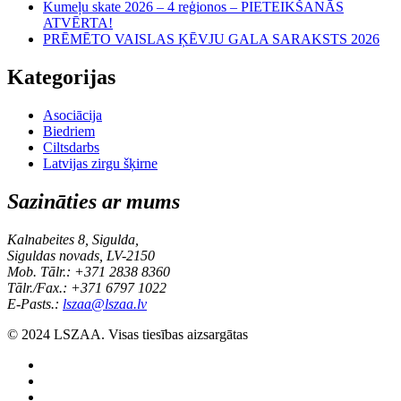
Kumeļu skate 2026 – 4 reģionos – PIETEIKŠANĀS
ATVĒRTA!
PRĒMĒTO VAISLAS ĶĒVJU GALA SARAKSTS 2026
Kategorijas
Asociācija
Biedriem
Ciltsdarbs
Latvijas zirgu šķirne
Sazināties ar mums
Kalnabeites 8, Sigulda,
Siguldas novads, LV-2150
Mob. Tālr.: +371 2838 8360
Tālr./Fax.: +371 6797 1022
E-Pasts.:
lszaa@lszaa.lv
© 2024 LSZAA. Visas tiesības aizsargātas