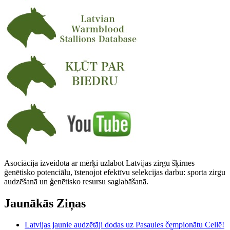
Asociācija izveidota ar mērķi uzlabot Latvijas zirgu šķirnes
ģenētisko potenciālu, īstenojot efektīvu selekcijas darbu: sporta zirgu
audzēšanā un ģenētisko resursu saglabāšanā.
Jaunākās Ziņas
Latvijas jaunie audzētāji dodas uz Pasaules čempionātu Cellē!