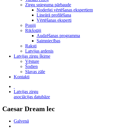
Zirgu snieguma pārbaude
Noderīgi vērtēšanas ekspertiem
Lineārā profilēšana
Vērtēšanas eksperti
Poniji
Rikšotāji
Audzēšanas programma
Saimniecības
Raksti
Latvijas ardenis
Latvijas zirgu šķirne
Vēsture
Šodien
Slavas zāle
Kontakti
Latvijas zirgu
asociācijas datubāze
Caesar Dream lec
Galvenā