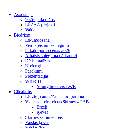
Asociācija
2026.gada plāns
LŠZAA projekti
Valde
Biedriem
Likumdošana
Veidlapas un iesniegumi
Pakalpojumu cenas 2026
Atbalsts snieguma pārbaudei
DNS analīzes
Noderīgi
Pasākumi
Prezentācijas
WBFSH
Young breeders LWB
Ciltsdarbs
LS zirgu audzēšanas programma
Vietējās apdraudētās šķirnes – LSB
Ērzeļi
Ķēves
Šķirnes saimniecības
Vaislas ķēves
Vaislas ērzeļi