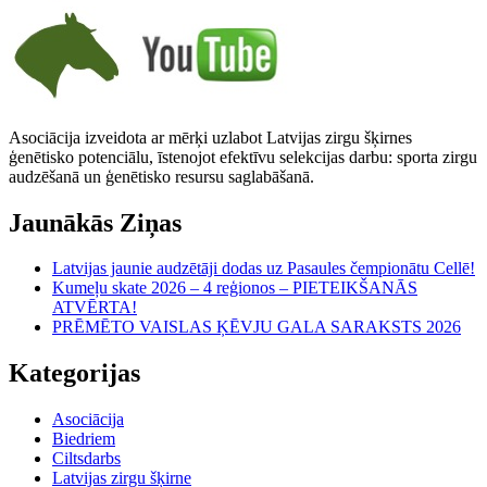
Asociācija izveidota ar mērķi uzlabot Latvijas zirgu šķirnes
ģenētisko potenciālu, īstenojot efektīvu selekcijas darbu: sporta zirgu
audzēšanā un ģenētisko resursu saglabāšanā.
Jaunākās Ziņas
Latvijas jaunie audzētāji dodas uz Pasaules čempionātu Cellē!
Kumeļu skate 2026 – 4 reģionos – PIETEIKŠANĀS
ATVĒRTA!
PRĒMĒTO VAISLAS ĶĒVJU GALA SARAKSTS 2026
Kategorijas
Asociācija
Biedriem
Ciltsdarbs
Latvijas zirgu šķirne