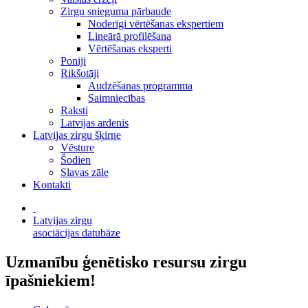
Zirgu snieguma pārbaude
Noderīgi vērtēšanas ekspertiem
Lineārā profilēšana
Vērtēšanas eksperti
Poniji
Rikšotāji
Audzēšanas programma
Saimniecības
Raksti
Latvijas ardenis
Latvijas zirgu šķirne
Vēsture
Šodien
Slavas zāle
Kontakti
Latvijas zirgu
asociācijas datubāze
Uzmanību ģenētisko resursu zirgu
īpašniekiem!