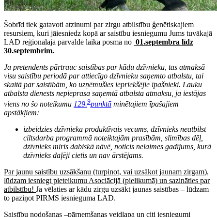
Šobrīd tiek gatavoti atzinumi par zirgu atbilstību ģenētiskajiem
resursiem, kuri jāiesniedz kopā ar saistību iesniegumu Jums tuvākajā
LAD reģionālajā pārvaldē laika posmā no
01.septembra
līdz
30.septembrim.
Ja pretendents pārtrauc saistības par kādu dzīvnieku, tas atmaksā
visu saistību periodā par attiecīgo dzīvnieku saņemto atbalstu, tai
skaitā par saistībām, ko uzņēmušies iepriekšējie īpašnieki. Lauku
atbalsta dienests nepieprasa saņemtā atbalsta atmaksu, ja iestājas
9
viens no šo noteikumu
129.
punktā
minētajiem īpašajiem
apstākļiem:
izbeidzies dzīvnieka produktīvais vecums, dzīvnieks neatbilst
ciltsdarba programmā noteiktajām prasībām, slimības dēļ,
dzīvnieks miris dabiskā nāvē, noticis nelaimes gadījums, kurā
dzīvnieks daļēji cietis un nav ārstējams.
Par jaunu saistību uzsākšanu (turpinot, vai uzsākot jaunam zirgam),
lūdzam iesniegt pieteikumu Asociācijā (pielikumā) un sazināties par
atbilstību!
Ja vēlaties ar kādu zirgu uzsākt jaunas saistības – lūdzam
to paziņot PIRMS iesnieguma LAD.
Saistību nodošanas –pārņemšanas veidlapa un citi iesniegumi