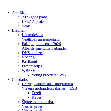
Asociācija
2026.gada plāns
LŠZAA projekti
Valde
Biedriem
Likumdošana
Veidlapas un iesniegumi
Pakalpojumu cenas 2026
Atbalsts snieguma pārbaudei
DNS analīzes
Noderīgi
Pasākumi
Prezentācijas
WBFSH
Young breeders LWB
Ciltsdarbs
LS zirgu audzēšanas programma
Vietējās apdraudētās šķirnes – LSB
Ērzeļi
Ķēves
Šķirnes saimniecības
Vaislas ķēves
Vaislas ērzeļi