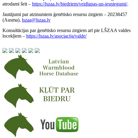
atrodami šeit –
https://lszaa.lv/biedriem/veidlapas-un-iesniegumi/
.
Jautājumi par atzinumiem ģenētisko resursu zirgiem – 20238457
(Ausma),
lszaa@lszaa.lv
Konsultācijas par ģenētisko resursu zirgiem arī pie LŠZAA valdes
locekļiem –
https://lszaa.lv/asociacija/valde/