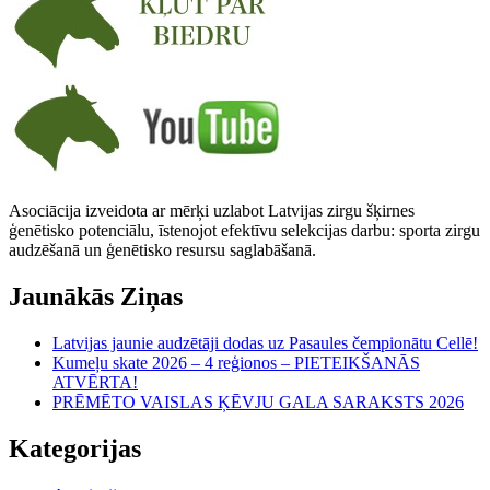
Asociācija izveidota ar mērķi uzlabot Latvijas zirgu šķirnes
ģenētisko potenciālu, īstenojot efektīvu selekcijas darbu: sporta zirgu
audzēšanā un ģenētisko resursu saglabāšanā.
Jaunākās Ziņas
Latvijas jaunie audzētāji dodas uz Pasaules čempionātu Cellē!
Kumeļu skate 2026 – 4 reģionos – PIETEIKŠANĀS
ATVĒRTA!
PRĒMĒTO VAISLAS ĶĒVJU GALA SARAKSTS 2026
Kategorijas