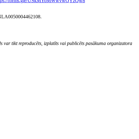
ttps://forms.gle/USkMYoMWwvwQYzQw8
V79UNLA0050004462108.
var tikt reproducēts, izplatīts vai publicēts pasākuma organizatora