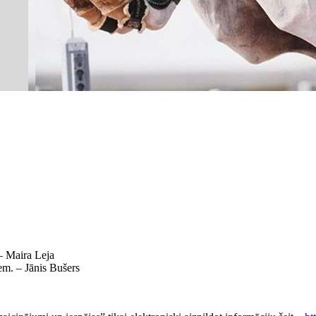
 – Maira Leja
em. – Jānis Bušers