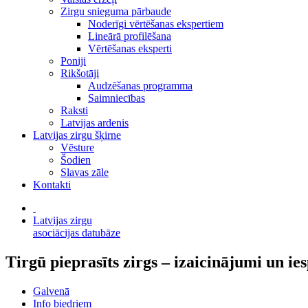
Zirgu snieguma pārbaude
Noderīgi vērtēšanas ekspertiem
Lineārā profilēšana
Vērtēšanas eksperti
Poniji
Rikšotāji
Audzēšanas programma
Saimniecības
Raksti
Latvijas ardenis
Latvijas zirgu šķirne
Vēsture
Šodien
Slavas zāle
Kontakti
Latvijas zirgu
asociācijas datubāze
Tirgū pieprasīts zirgs – izaicinājumi un ie
Galvenā
Info biedriem