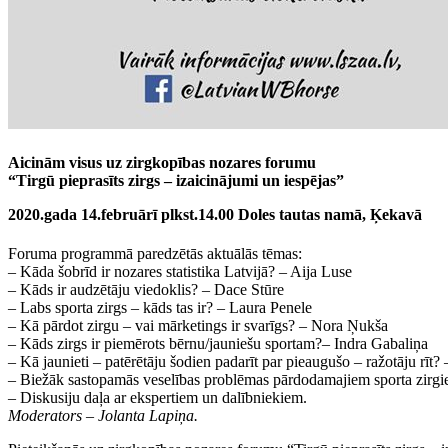
Aicinām visus uz zirgkopības nozares forumu
“Tirgū pieprasīts zirgs – izaicinājumi un iespējas”
2020.gada 14.februārī plkst.14.00 Doles tautas namā, Ķekavā
Foruma programmā paredzētās aktuālās tēmas:
– Kāda šobrīd ir nozares statistika Latvijā? – Aija Luse
– Kāds ir audzētāju viedoklis? – Dace Stūre
– Labs sporta zirgs – kāds tas ir? – Laura Penele
– Kā pārdot zirgu – vai mārketings ir svarīgs? – Nora Ņukša
– Kāds zirgs ir piemērots bērnu/jauniešu sportam?– Indra Gabaliņa
– Kā jaunieti – patērētāju šodien padarīt par pieaugušo – ražotāju rīt?
– Biežāk sastopamās veselības problēmas pārdodamajiem sporta zirgi
– Diskusiju daļa ar ekspertiem un dalībniekiem.
Moderators – Jolanta Lapiņa.