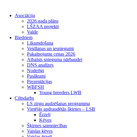
Asociācija
2026.gada plāns
LŠZAA projekti
Valde
Biedriem
Likumdošana
Veidlapas un iesniegumi
Pakalpojumu cenas 2026
Atbalsts snieguma pārbaudei
DNS analīzes
Noderīgi
Pasākumi
Prezentācijas
WBFSH
Young breeders LWB
Ciltsdarbs
LS zirgu audzēšanas programma
Vietējās apdraudētās šķirnes – LSB
Ērzeļi
Ķēves
Šķirnes saimniecības
Vaislas ķēves
Vaislas ērzeļi