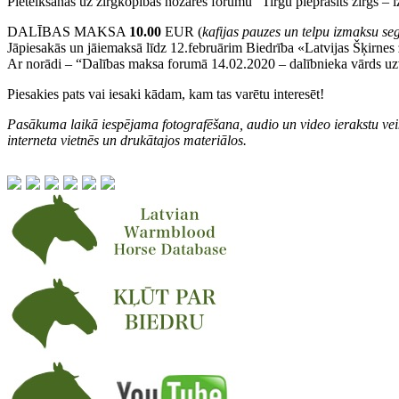
Pieteikšanās uz zirgkopības nozares forumu “Tirgū pieprasīts zirgs – iz
DALĪBAS MAKSA
10.00
EUR (
kafijas pauzes un telpu izmaksu se
Jāpiesakās un jāiemaksā līdz 12.februārim Biedrība «Latvijas Šķirn
Ar norādi – “Dalības maksa forumā 14.02.2020 – dalībnieka vārds uz
Piesakies pats vai iesaki kādam, kam tas varētu interesēt!
Pasākuma laikā iespējama fotografēšana, audio un video ierakstu veik
interneta vietnēs un drukātajos materiālos.