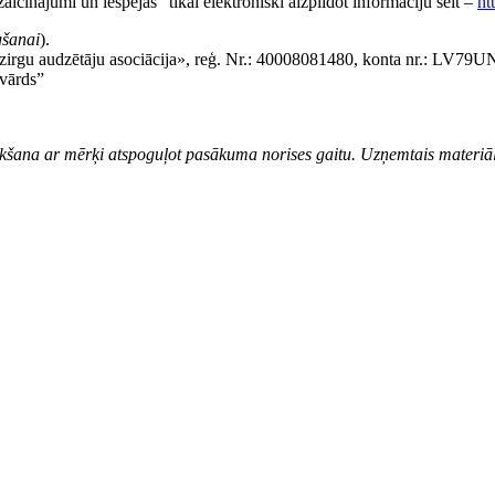
aicinājumi un iespējas” tikai elektroniski aizpildot informāciju šeit –
h
gšanai
).
es zirgu audzētāju asociācija», reģ. Nr.: 40008081480, konta nr.: L
vārds”
šana ar mērķi atspoguļot pasākuma norises gaitu. Uzņemtais materiāls 