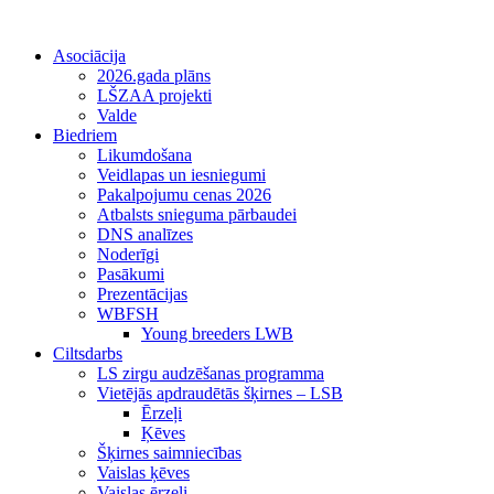
Asociācija
2026.gada plāns
LŠZAA projekti
Valde
Biedriem
Likumdošana
Veidlapas un iesniegumi
Pakalpojumu cenas 2026
Atbalsts snieguma pārbaudei
DNS analīzes
Noderīgi
Pasākumi
Prezentācijas
WBFSH
Young breeders LWB
Ciltsdarbs
LS zirgu audzēšanas programma
Vietējās apdraudētās šķirnes – LSB
Ērzeļi
Ķēves
Šķirnes saimniecības
Vaislas ķēves
Vaislas ērzeļi