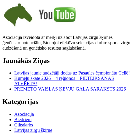
Asociācija izveidota ar mērķi uzlabot Latvijas zirgu šķirnes
ģenētisko potenciālu, īstenojot efektīvu selekcijas darbu: sporta zirgu
audzēšanā un ģenētisko resursu saglabāšanā.
Jaunākās Ziņas
Latvijas jaunie audzētāji dodas uz Pasaules čempionātu Cellē!
Kumeļu skate 2026 – 4 reģionos – PIETEIKŠANĀS
ATVĒRTA!
PRĒMĒTO VAISLAS ĶĒVJU GALA SARAKSTS 2026
Kategorijas
Asociācija
Biedriem
Ciltsdarbs
Latvijas zirgu šķirne