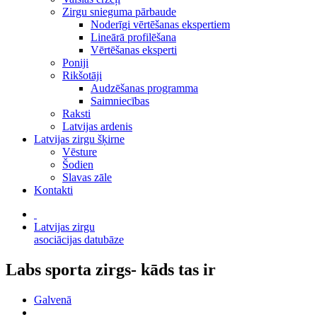
Zirgu snieguma pārbaude
Noderīgi vērtēšanas ekspertiem
Lineārā profilēšana
Vērtēšanas eksperti
Poniji
Rikšotāji
Audzēšanas programma
Saimniecības
Raksti
Latvijas ardenis
Latvijas zirgu šķirne
Vēsture
Šodien
Slavas zāle
Kontakti
Latvijas zirgu
asociācijas datubāze
Labs sporta zirgs- kāds tas ir
Galvenā