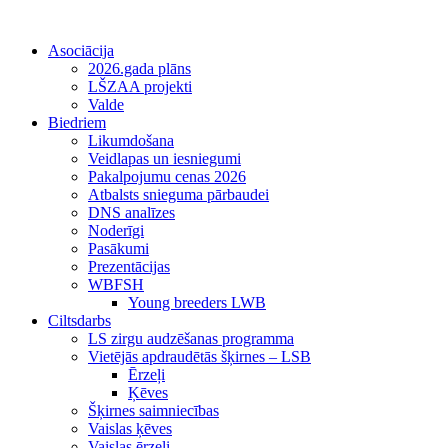
Asociācija
2026.gada plāns
LŠZAA projekti
Valde
Biedriem
Likumdošana
Veidlapas un iesniegumi
Pakalpojumu cenas 2026
Atbalsts snieguma pārbaudei
DNS analīzes
Noderīgi
Pasākumi
Prezentācijas
WBFSH
Young breeders LWB
Ciltsdarbs
LS zirgu audzēšanas programma
Vietējās apdraudētās šķirnes – LSB
Ērzeļi
Ķēves
Šķirnes saimniecības
Vaislas ķēves
Vaislas ērzeļi