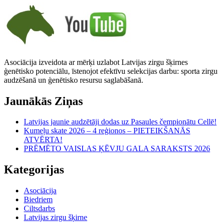
Asociācija izveidota ar mērķi uzlabot Latvijas zirgu šķirnes
ģenētisko potenciālu, īstenojot efektīvu selekcijas darbu: sporta zirgu
audzēšanā un ģenētisko resursu saglabāšanā.
Jaunākās Ziņas
Latvijas jaunie audzētāji dodas uz Pasaules čempionātu Cellē!
Kumeļu skate 2026 – 4 reģionos – PIETEIKŠANĀS
ATVĒRTA!
PRĒMĒTO VAISLAS ĶĒVJU GALA SARAKSTS 2026
Kategorijas
Asociācija
Biedriem
Ciltsdarbs
Latvijas zirgu šķirne