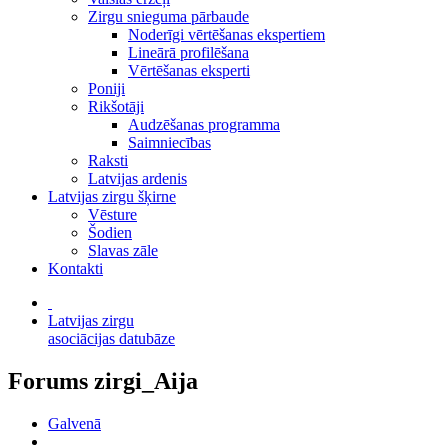
Zirgu snieguma pārbaude
Noderīgi vērtēšanas ekspertiem
Lineārā profilēšana
Vērtēšanas eksperti
Poniji
Rikšotāji
Audzēšanas programma
Saimniecības
Raksti
Latvijas ardenis
Latvijas zirgu šķirne
Vēsture
Šodien
Slavas zāle
Kontakti
Latvijas zirgu
asociācijas datubāze
Forums zirgi_Aija
Galvenā