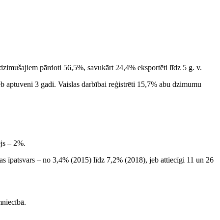
zimušajiem pārdoti 56,5%, savukārt 24,4% eksportēti līdz 5 g. v.
b aptuveni 3 gadi. Vaislas darbībai reģistrēti 15,7% abu dzimumu
ējs – 2%.
s īpatsvars – no 3,4% (2015) līdz 7,2% (2018), jeb attiecīgi 11 un 26
mniecībā.