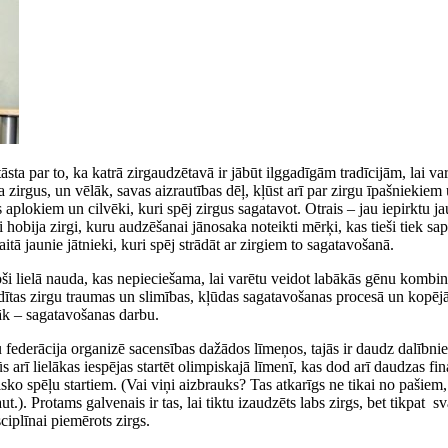
tāsta par to, ka katrā zirgaudzētavā ir jābūt ilggadīgām tradīcijām, lai var
māca zirgus, un vēlāk, savas aizrautības dēļ, kļūst arī par zirgu īpašniek
s aplokiem un cilvēki, kuri spēj zirgus sagatavot. Otrais – jau iepirktu j
i hobija zirgi, kuru audzēšanai jānosaka noteikti mērķi, kas tieši tiek s
skaitā jaunie jātnieki, kuri spēj strādāt ar zirgiem to sagatavošanā.
inoši lielā nauda, kas nepieciešama, lai varētu veidot labākās gēnu kombi
ītas zirgu traumas un slimības, kļūdas sagatavošanas procesā un kopējā si
lāk – sagatavošanas darbu.
ku federācija organizē sacensības dažādos līmeņos, tajās ir daudz dalībnie
 būs arī lielākas iespējas startēt olimpiskajā līmenī, kas dod arī daudzas f
isko spēļu startiem. (Vai viņi aizbrauks? Tas atkarīgs ne tikai no paši
.). Protams galvenais ir tas, lai tiktu izaudzēts labs zirgs, bet tikpat sva
ciplīnai piemērots zirgs.