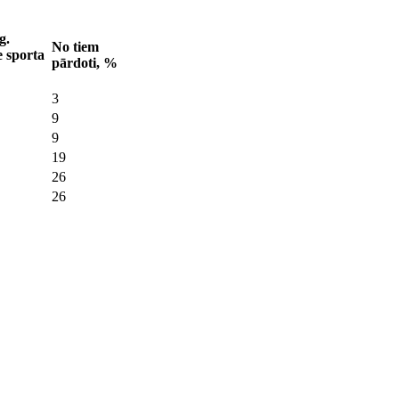
g.
No tiem
e sporta
pārdoti, %
3
9
9
19
26
26