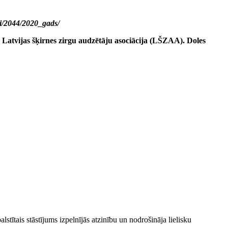
i/2044/2020_gads/
a Latvijas šķirnes zirgu audzētāju asociācija (LŠZAA). Doles
lstītais stāstījums izpelnījās atzinību un nodrošināja lielisku