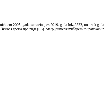
vniekiem 2005. gadā samazinājies 2019. gadā līdz 8333, un arī šī gada
 šķirnes sporta tipa zirgi (LS). Starp jauniedzimušajiem to īpatsvars ir