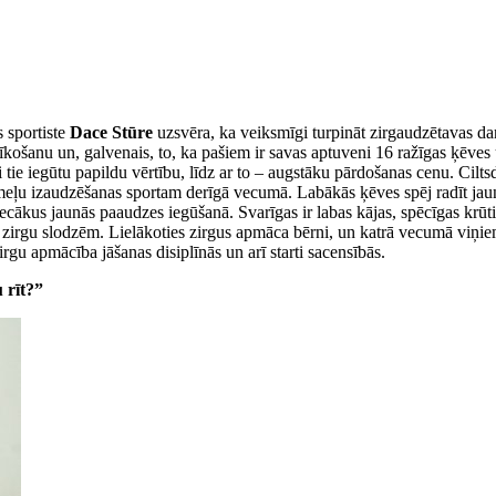
 sportiste
Dace Stūre
uzsvēra, ka veiksmīgi turpināt zirgaudzētavas da
košanu un, galvenais, to, ka pašiem ir savas aptuveni 16 ražīgas ķēves un
tie iegūtu papildu vērtību, līdz ar to – augstāku pārdošanas cenu. Ciltsd
 kumeļu izaudzēšanas sportam derīgā vecumā. Labākās ķēves spēj radīt ja
ecākus jaunās paaudzes iegūšanā. Svarīgas ir labas kājas, spēcīgas krūti
toša zirgu slodzēm. Lielākoties zirgus apmāca bērni, un katrā vecumā viņ
gu apmācība jāšanas disiplīnās un arī starti sacensībās.
 rīt?”