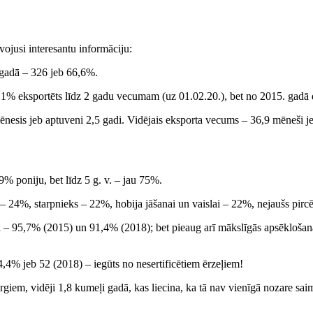
jusi interesantu informāciju:
 gadā – 326 jeb 66,6%.
1% eksportēts līdz 2 gadu vecumam (uz 01.02.20.), bet no 2015. gadā d
nesis jeb aptuveni 2,5 gadi. Vidējais eksporta vecums – 36,9 mēneši je
9% poniju, bet līdz 5 g. v. – jau 75%.
 – 24%, starpnieks – 22%, hobija jāšanai un vaislai – 22%, nejaušs pirc
a – 95,7% (2015) un 91,4% (2018); bet pieaug arī mākslīgās apsēklošana
,4% jeb 52 (2018) – iegūts no nesertificētiem ērzeļiem!
rgiem, vidēji 1,8 kumeļi gadā, kas liecina, ka tā nav vienīgā nozare sai