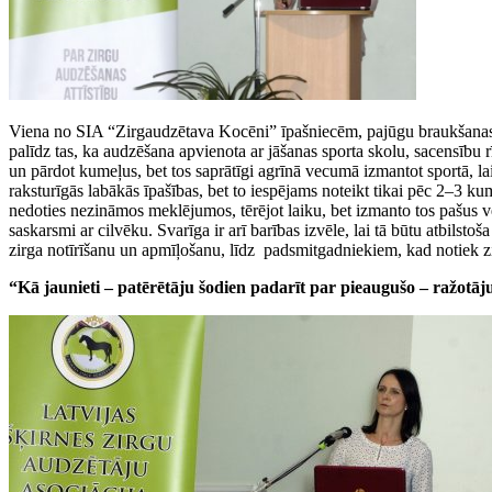
Viena no SIA “Zirgaudzētava Kocēni” īpašniecēm, pajūgu braukšanas
palīdz tas, ka audzēšana apvienota ar jāšanas sporta skolu, sacensību rī
un pārdot kumeļus, bet tos saprātīgi agrīnā vecumā izmantot sportā, lai 
raksturīgās labākās īpašības, bet to iespējams noteikt tikai pēc 2–3
nedoties nezināmos meklējumos, tērējot laiku, bet izmanto tos pašus v
saskarsmi ar cilvēku. Svarīga ir arī barības izvēle, lai tā būtu atbils
zirga notīrīšanu un apmīļošanu, līdz padsmitgadniekiem, kad notiek zir
“Kā jaunieti – patērētāju šodien padarīt par pieaugušo – ražotāju