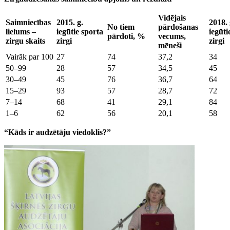
Vidējais
Saimniecības
2015. g.
2018. 
No tiem
pārdošanas
lielums –
iegūtie sporta
iegūti
pārdoti, %
vecums,
zirgu skaits
zirgi
zirgi
mēneši
Vairāk par 100
27
74
37,2
34
50–99
28
57
34,5
45
30–49
45
76
36,7
64
15–29
93
57
28,7
72
7–14
68
41
29,1
84
1–6
62
56
20,1
58
“Kāds ir audzētāju viedoklis?”