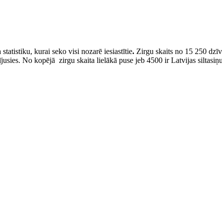
statistiku, kurai seko visi nozarē iesiastītie
.
Zirgu skaits no 15 250 dzī
ījusies. No kopējā zirgu skaita lielākā puse jeb 4500 ir Latvijas siltasiņu