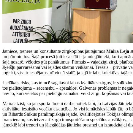
Jātniece, trenere un konsultante zirgkopības jautājumos
Maira Leja
s
un pārdotu tos. Šajā procesā ļoti iesaistīti ir jaunie jātnieki, kuri ap
šajā nozarē, vēloties gūt panākumus. Pirmais – vajadzīgi zirgi, platība
šķēršļu pārvarēšanai vai iejādes shēmu veikšanai. Trešais – privātie va
loģiski, viss ir iespējams arī vienā stallī, ja tajā ir labs kolektīvs, tajā 
Lielākais risks, kas traucē sagatavot labas kvalitātes zirgus, ir salīdz
tos pielietojuma – sacensību – apstākļos. Galvenās problēmas ir negaid
nav to, kuri vēlētos par pieticīgu samaksu veikt zirgu kopšanas vai tā
Maira atzīst, ka jau sporta līmenī darbs notiek labi, jo Latvijas Jātnie
aktivitāte, iesaistīto vecāku atsaucība. Jo visi iemācīsies labāk jāt, jo
un Rihards Snikus paralimpiskajā iejādē, kvalificējoties Tokijas olimp
braucienam, kas ietver arī zirgu transportēšanu speciālos apstākļos, – aut
jāmeklē labi treneri un jāiegādājas jātnieka prasmei un izraudzītajai dis