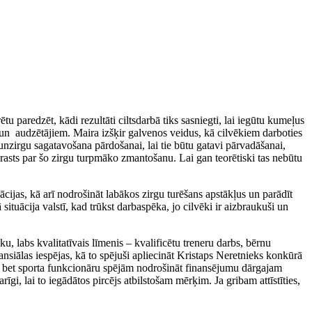
ētu paredzēt, kādi rezultāti ciltsdarbā tiks sasniegti, lai iegūtu kumeļus
iem un audzētājiem. Maira izšķir galvenos veidus, kā cilvēkiem darboties
aunzirgu sagatavošana pārdošanai, lai tie būtu gatavi pārvadāšanai,
aprasts par šo zirgu turpmāko zmantošanu. Lai gan teorētiski tas nebūtu
nācijas, kā arī nodrošināt labākos zirgu turēšans apstākļus un parādīt
tuācija valstī, kad trūkst darbaspēka, jo cilvēki ir aizbraukuši un
ku, labs kvalitatīvais līmenis – kvalificētu treneru darbs, bērnu
inansiālas iespējas, kā to spējuši apliecināt Kristaps Neretnieks konkūrā
em, bet sporta funkcionāru spējām nodrošināt finansējumu dārgajam
rīgi, lai to iegādātos pircējs atbilstošam mērķim. Ja gribam attīstīties,