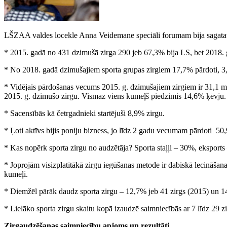
LŠZAA valdes locekle Anna Veidemane speciāli forumam bija sagatavo
* 2015. gadā no 431 dzimušā zirga 290 jeb 67,3% bija LS, bet 2018.
* No 2018. gadā dzimušajiem sporta grupas zirgiem 17,7% pārdoti, 3,
* Vidējais pārdošanas vecums 2015. g. dzimušajiem zirgiem ir 31,1 mē
2015. g. dzimušo zirgu. Vismaz viens kumeļš piedzimis 14,6% ķēvju.
* Sacensībās kā četrgadnieki startējuši 8,9% zirgu.
* Ļoti aktīvs bijis poniju bizness, jo līdz 2 gadu vecumam pārdoti 50,
* Kas nopērk sporta zirgu no audzētāja? Sporta staļļi – 30%, eksports
* Joprojām visizplatītākā zirgu iegūšanas metode ir dabiskā lecināšan
kumeļi.
* Diemžēl pārāk daudz sporta zirgu – 12,7% jeb 41 zirgs (2015) un 14
* Lielāko sporta zirgu skaitu kopā izaudzē saimniecībās ar 7 līdz 29 zi
Zirgaudzēšanas saimniecību apjoms un rezultāti