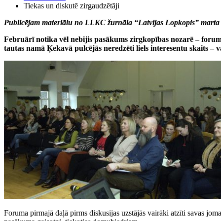
Tiekas un diskutē zirgaudzētāji
Publicējam materiālu no LLKC žurnāla “Latvijas Lopkopis” marta 
Februārī notika vēl nebijis pasākums zirgkopības nozarē – forums
tautas namā Ķekavā pulcējās neredzēti liels interesentu skaits –
Foruma pirmajā daļā pirms diskusijas uzstājās vairāki atzīti savas jomas 