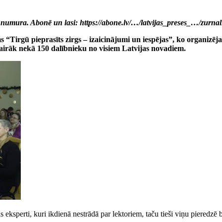
numura. Abonē un lasi: https://abone.lv/…/latvijas_preses_…/zurnal
 “Tirgū pieprasīts zirgs – izaicinājumi un iespējas”, ko organizēj
 vairāk nekā 150 dalībnieku no visiem Latvijas novadiem.
eksperti, kuri ikdienā nestrādā par lektoriem, taču tieši viņu pieredzē ba