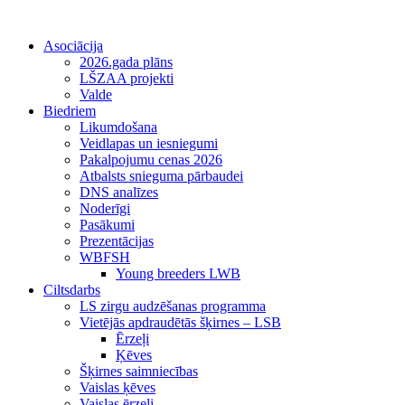
Asociācija
2026.gada plāns
LŠZAA projekti
Valde
Biedriem
Likumdošana
Veidlapas un iesniegumi
Pakalpojumu cenas 2026
Atbalsts snieguma pārbaudei
DNS analīzes
Noderīgi
Pasākumi
Prezentācijas
WBFSH
Young breeders LWB
Ciltsdarbs
LS zirgu audzēšanas programma
Vietējās apdraudētās šķirnes – LSB
Ērzeļi
Ķēves
Šķirnes saimniecības
Vaislas ķēves
Vaislas ērzeļi