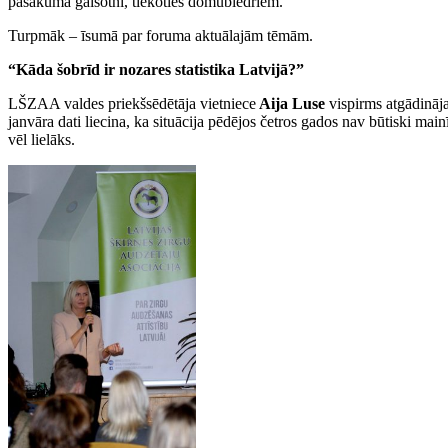
pasākuma gaisotni, tiekoties domubiedriem.
Turpmāk – īsumā par foruma aktuālajām tēmām.
“Kāda šobrīd ir nozares statistika Latvijā?”
LŠZAA valdes priekšsēdētāja vietniece
Aija Luse
vispirms atgādināja 
janvāra dati liecina, ka situācija pēdējos četros gados nav būtiski main
vēl lielāks.