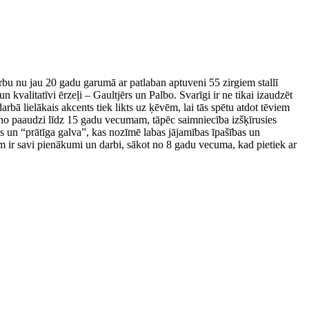
rbu nu jau 20 gadu garumā ar patlaban aptuveni 55 zirgiem stallī
 kvalitatīvi ērzeļi – Gaultjērs un Palbo. Svarīgi ir ne tikai izaudzēt
arbā lielākais akcents tiek likts uz ķēvēm, lai tās spētu atdot tēviem
uno paaudzi līdz 15 gadu vecumam, tāpēc saimniecība izšķīrusies
s un “prātīga galva”, kas nozīmē labas jājamības īpašības un
iem ir savi pienākumi un darbi, sākot no 8 gadu vecuma, kad pietiek ar