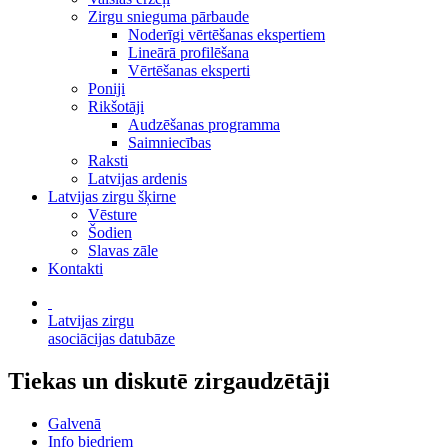
Zirgu snieguma pārbaude
Noderīgi vērtēšanas ekspertiem
Lineārā profilēšana
Vērtēšanas eksperti
Poniji
Rikšotāji
Audzēšanas programma
Saimniecības
Raksti
Latvijas ardenis
Latvijas zirgu šķirne
Vēsture
Šodien
Slavas zāle
Kontakti
Latvijas zirgu
asociācijas datubāze
Tiekas un diskutē zirgaudzētāji
Galvenā
Info biedriem