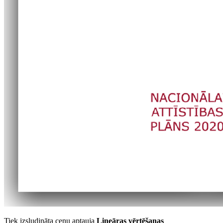
Tiek izsludināta cenu aptauja
Lineāras vērtēšanas