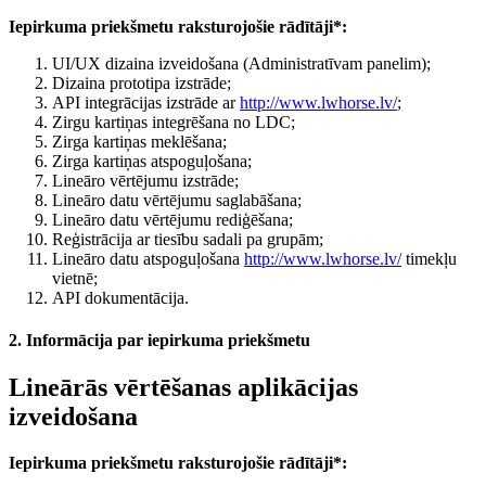
Iepirkuma priekšmetu raksturojošie rādītāji*:
UI/UX dizaina izveidošana (Administratīvam panelim);
Dizaina prototipa izstrāde;
API integrācijas izstrāde ar
http://www.lwhorse.lv/
;
Zirgu kartiņas integrēšana no LDC;
Zirga kartiņas meklēšana;
Zirga kartiņas atspoguļošana;
Lineāro vērtējumu izstrāde;
Lineāro datu vērtējumu saglabāšana;
Lineāro datu vērtējumu rediģēšana;
Reģistrācija ar tiesību sadali pa grupām;
Lineāro datu atspoguļošana
http://www.lwhorse.lv/
timekļu
vietnē;
API dokumentācija.
2. Informācija par iepirkuma priekšmetu
Lineārās vērtēšanas aplikācijas
izveidošana
Iepirkuma priekšmetu raksturojošie rādītāji*: