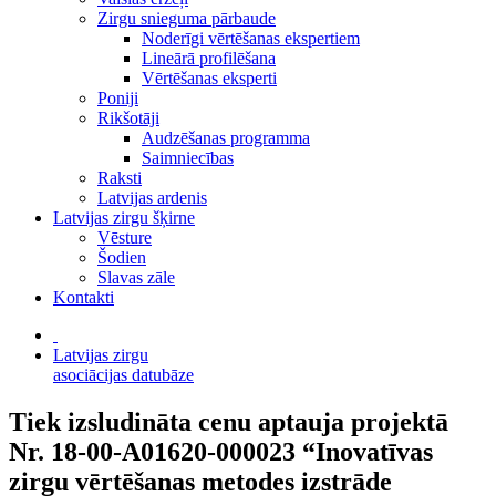
Zirgu snieguma pārbaude
Noderīgi vērtēšanas ekspertiem
Lineārā profilēšana
Vērtēšanas eksperti
Poniji
Rikšotāji
Audzēšanas programma
Saimniecības
Raksti
Latvijas ardenis
Latvijas zirgu šķirne
Vēsture
Šodien
Slavas zāle
Kontakti
Latvijas zirgu
asociācijas datubāze
Tiek izsludināta cenu aptauja projektā
Nr. 18-00-A01620-000023 “Inovatīvas
zirgu vērtēšanas metodes izstrāde