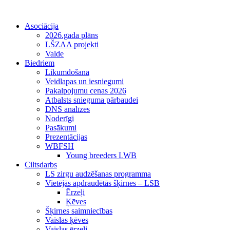
Asociācija
2026.gada plāns
LŠZAA projekti
Valde
Biedriem
Likumdošana
Veidlapas un iesniegumi
Pakalpojumu cenas 2026
Atbalsts snieguma pārbaudei
DNS analīzes
Noderīgi
Pasākumi
Prezentācijas
WBFSH
Young breeders LWB
Ciltsdarbs
LS zirgu audzēšanas programma
Vietējās apdraudētās šķirnes – LSB
Ērzeļi
Ķēves
Šķirnes saimniecības
Vaislas ķēves
Vaislas ērzeļi