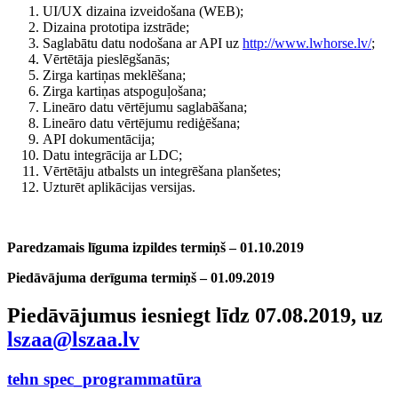
UI/UX dizaina izveidošana (WEB);
Dizaina prototipa izstrāde;
Saglabātu datu nodošana ar API uz
http://www.lwhorse.lv/
;
Vērtētāja pieslēgšanās;
Zirga kartiņas meklēšana;
Zirga kartiņas atspoguļošana;
Lineāro datu vērtējumu saglabāšana;
Lineāro datu vērtējumu rediģēšana;
API dokumentācija;
Datu integrācija ar LDC;
Vērtētāju atbalsts un integrēšana planšetes;
Uzturēt aplikācijas versijas.
Paredzamais līguma izpildes termiņš – 01.10.2019
Piedāvājuma derīguma termiņš – 01.09.2019
Piedāvājumus iesniegt līdz 07.08.2019, uz
lszaa@lszaa.lv
tehn spec_programmatūra