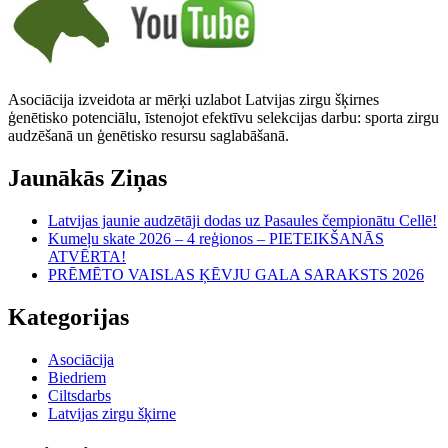
Asociācija izveidota ar mērķi uzlabot Latvijas zirgu šķirnes
ģenētisko potenciālu, īstenojot efektīvu selekcijas darbu: sporta zirgu
audzēšanā un ģenētisko resursu saglabāšanā.
Jaunākās Ziņas
Latvijas jaunie audzētāji dodas uz Pasaules čempionātu Cellē!
Kumeļu skate 2026 – 4 reģionos – PIETEIKŠANĀS
ATVĒRTA!
PRĒMĒTO VAISLAS ĶĒVJU GALA SARAKSTS 2026
Kategorijas
Asociācija
Biedriem
Ciltsdarbs
Latvijas zirgu šķirne