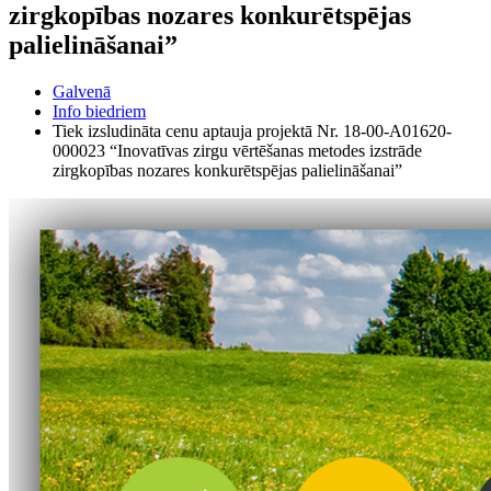
zirgkopības nozares konkurētspējas
palielināšanai”
Galvenā
Info biedriem
Tiek izsludināta cenu aptauja projektā Nr. 18-00-A01620-
000023 “Inovatīvas zirgu vērtēšanas metodes izstrāde
zirgkopības nozares konkurētspējas palielināšanai”