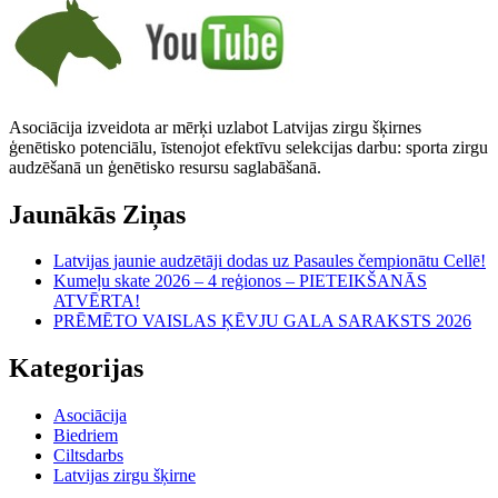
Asociācija izveidota ar mērķi uzlabot Latvijas zirgu šķirnes
ģenētisko potenciālu, īstenojot efektīvu selekcijas darbu: sporta zirgu
audzēšanā un ģenētisko resursu saglabāšanā.
Jaunākās Ziņas
Latvijas jaunie audzētāji dodas uz Pasaules čempionātu Cellē!
Kumeļu skate 2026 – 4 reģionos – PIETEIKŠANĀS
ATVĒRTA!
PRĒMĒTO VAISLAS ĶĒVJU GALA SARAKSTS 2026
Kategorijas
Asociācija
Biedriem
Ciltsdarbs
Latvijas zirgu šķirne