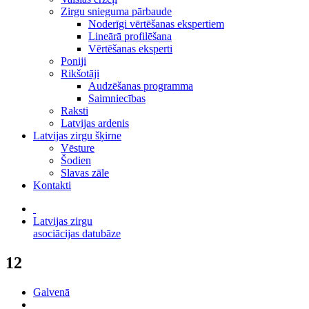
Zirgu snieguma pārbaude
Noderīgi vērtēšanas ekspertiem
Lineārā profilēšana
Vērtēšanas eksperti
Poniji
Rikšotāji
Audzēšanas programma
Saimniecības
Raksti
Latvijas ardenis
Latvijas zirgu šķirne
Vēsture
Šodien
Slavas zāle
Kontakti
Latvijas zirgu
asociācijas datubāze
12
Galvenā