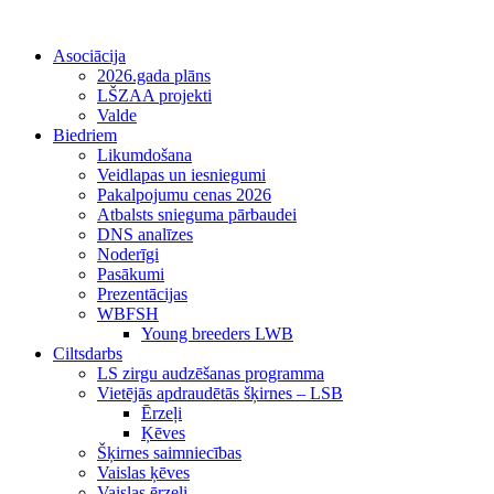
Asociācija
2026.gada plāns
LŠZAA projekti
Valde
Biedriem
Likumdošana
Veidlapas un iesniegumi
Pakalpojumu cenas 2026
Atbalsts snieguma pārbaudei
DNS analīzes
Noderīgi
Pasākumi
Prezentācijas
WBFSH
Young breeders LWB
Ciltsdarbs
LS zirgu audzēšanas programma
Vietējās apdraudētās šķirnes – LSB
Ērzeļi
Ķēves
Šķirnes saimniecības
Vaislas ķēves
Vaislas ērzeļi