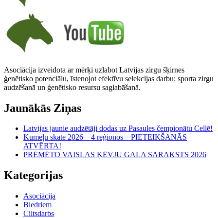
Asociācija izveidota ar mērķi uzlabot Latvijas zirgu šķirnes
ģenētisko potenciālu, īstenojot efektīvu selekcijas darbu: sporta zirgu
audzēšanā un ģenētisko resursu saglabāšanā.
Jaunākās Ziņas
Latvijas jaunie audzētāji dodas uz Pasaules čempionātu Cellē!
Kumeļu skate 2026 – 4 reģionos – PIETEIKŠANĀS
ATVĒRTA!
PRĒMĒTO VAISLAS ĶĒVJU GALA SARAKSTS 2026
Kategorijas
Asociācija
Biedriem
Ciltsdarbs