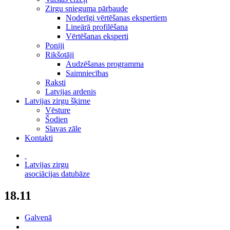
Zirgu snieguma pārbaude
Noderīgi vērtēšanas ekspertiem
Lineārā profilēšana
Vērtēšanas eksperti
Poniji
Rikšotāji
Audzēšanas programma
Saimniecības
Raksti
Latvijas ardenis
Latvijas zirgu šķirne
Vēsture
Šodien
Slavas zāle
Kontakti
Latvijas zirgu
asociācijas datubāze
18.11
Galvenā