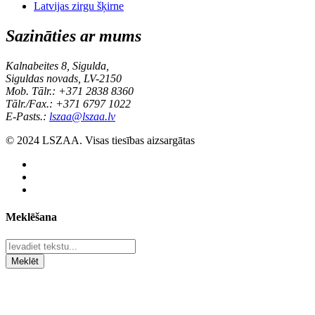
Latvijas zirgu šķirne
Sazināties ar mums
Kalnabeites 8, Sigulda,
Siguldas novads, LV-2150
Mob. Tālr.: +371 2838 8360
Tālr./Fax.: +371 6797 1022
E-Pasts.:
lszaa@lszaa.lv
© 2024 LSZAA. Visas tiesības aizsargātas
Meklēšana
Meklēt