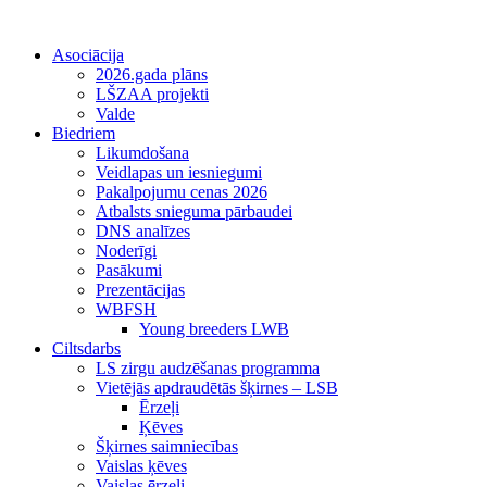
Asociācija
2026.gada plāns
LŠZAA projekti
Valde
Biedriem
Likumdošana
Veidlapas un iesniegumi
Pakalpojumu cenas 2026
Atbalsts snieguma pārbaudei
DNS analīzes
Noderīgi
Pasākumi
Prezentācijas
WBFSH
Young breeders LWB
Ciltsdarbs
LS zirgu audzēšanas programma
Vietējās apdraudētās šķirnes – LSB
Ērzeļi
Ķēves
Šķirnes saimniecības
Vaislas ķēves
Vaislas ērzeļi