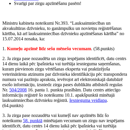
Svarīgi par zirgu apzīmēšanu pasēm!
Ministru kabineta noteikumi Nr.393. “Lauksaimniecības un
akvakultūras dzīvnieku, to ganāmpulku un novietņu reģistrēšanas
kārtība, kā arī lauksaimniecības dzīvnieku apzīmēšanas kārtība” no
15.07.2014 nosaka, ka:
1.
Kumeļu apzīmē
līdz
sešu mēnešu vecumam
. (58.punkts)
2. Ja zirga pase nozaudēta un zirgu iespējams identificēt, datu centrs
14 dienu laikā pēc īpašnieka vai turētāja iesnieguma saņemšanas,
kuram pievienots zirgu vērtēšanas eksperta vai praktizējoša
veterinārārsta atzinums par dzīvnieka identifikāciju pēc transpondera
numura vai pazīmju apraksta, ievērojot arī elektroniskajā datubāzē
esošo informāciju, izsniedz zirga pases dublikātu atbilstoši regulas
Nr.
504/2008
16. panta 1. punkta prasībām. Datu centrs attiecīgo
informāciju reģistrē šo noteikumu 10.1. apakšpunktā minētajā
lauksaimniecības dzīvnieku reģistrā.
Iesnieguma veidlapa
.
(64.punkts)
3. Ja zirga pase nozaudēta vai kumeļš nav apzīmēts līdz šo
noteikumu
58. punktā
minētajam vecumam un zirgu nav iespējams
identificēt, datu centrs 14 dienu laikā pēc īpašnieka vai turētāja