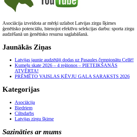
Asociācija izveidota ar mērķi uzlabot Latvijas zirgu šķirnes
ģenētisko potenciālu, īstenojot efektīvu selekcijas darbu: sporta zirgu
audzēšanā un ģenētisko resursu saglabāšanā.
Jaunākās Ziņas
Latvijas jaunie audzētāji dodas uz Pasaules čempionātu Cellē!
Kumeļu skate 2026 – 4 reģionos – PIETEIKŠANĀS
ATVĒRTA!
PRĒMĒTO VAISLAS ĶĒVJU GALA SARAKSTS 2026
Kategorijas
Asociācija
Biedriem
Ciltsdarbs
Latvijas zirgu šķirne
Sazināties ar mums