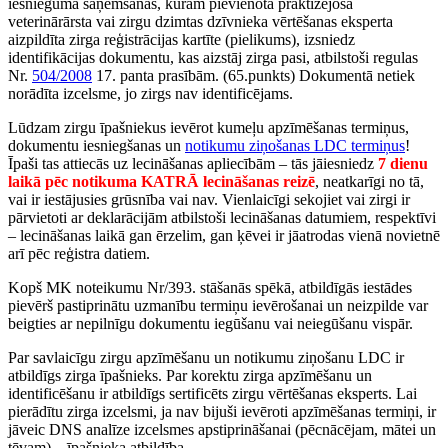
iesnieguma saņemšanas, kuram pievienota praktizējošā
veterinārārsta vai zirgu dzimtas dzīvnieka vērtēšanas eksperta
aizpildīta zirga reģistrācijas kartīte (pielikums), izsniedz
identifikācijas dokumentu, kas aizstāj zirga pasi, atbilstoši regulas
Nr.
504/2008
17. panta prasībām. (65.punkts) Dokumentā netiek
norādīta izcelsme, jo zirgs nav identificējams.
Lūdzam zirgu īpašniekus ievērot kumeļu apzīmēšanas termiņus,
dokumentu iesniegšanas un
notikumu ziņošanas LDC termiņus
!
Īpaši tas attiecās uz lecināšanas apliecībām – tās jāiesniedz
7 dienu
laikā pēc notikuma KATRĀ lecināšanas reizē
, neatkarīgi no tā,
vai ir iestājusies grūsnība vai nav. Vienlaicīgi sekojiet vai zirgi ir
pārvietoti ar deklarācijām atbilstoši lecināšanas datumiem, respektīvi
– lecināšanas laikā gan ērzelim, gan ķēvei ir jāatrodas vienā novietnē
arī pēc reģistra datiem.
Kopš MK noteikumu Nr/393. stāšanās spēkā, atbildīgās iestādes
pievērš pastiprinātu uzmanību termiņu ievērošanai un neizpilde var
beigties ar nepilnīgu dokumentu iegūšanu vai neiegūšanu vispār.
Par savlaicīgu zirgu apzīmēšanu un notikumu ziņošanu LDC ir
atbildīgs zirga īpašnieks. Par korektu zirga apzīmēšanu un
identificēšanu ir atbildīgs sertificēts zirgu vērtēšanas eksperts. Lai
pierādītu zirga izcelsmi, ja nav bijuši ievēroti apzīmēšanas termiņi, ir
jāveic DNS analīze izcelsmes apstiprināšanai (pēcnācējam, mātei un
tēvam) – īpašnieka atbildība.