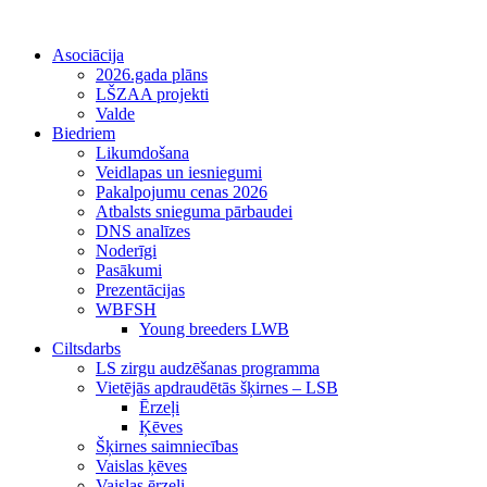
Asociācija
2026.gada plāns
LŠZAA projekti
Valde
Biedriem
Likumdošana
Veidlapas un iesniegumi
Pakalpojumu cenas 2026
Atbalsts snieguma pārbaudei
DNS analīzes
Noderīgi
Pasākumi
Prezentācijas
WBFSH
Young breeders LWB
Ciltsdarbs
LS zirgu audzēšanas programma
Vietējās apdraudētās šķirnes – LSB
Ērzeļi
Ķēves
Šķirnes saimniecības
Vaislas ķēves
Vaislas ērzeļi