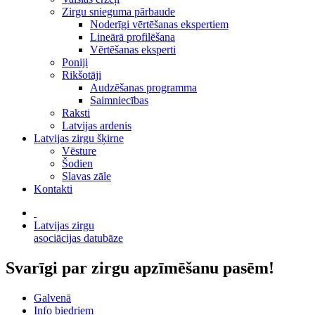
Zirgu snieguma pārbaude
Noderīgi vērtēšanas ekspertiem
Lineārā profilēšana
Vērtēšanas eksperti
Poniji
Rikšotāji
Audzēšanas programma
Saimniecības
Raksti
Latvijas ardenis
Latvijas zirgu šķirne
Vēsture
Šodien
Slavas zāle
Kontakti
Latvijas zirgu
asociācijas datubāze
Svarīgi par zirgu apzīmēšanu pasēm!
Galvenā
Info biedriem