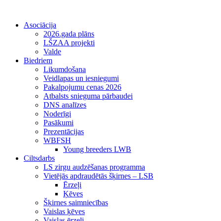
Asociācija
2026.gada plāns
LŠZAA projekti
Valde
Biedriem
Likumdošana
Veidlapas un iesniegumi
Pakalpojumu cenas 2026
Atbalsts snieguma pārbaudei
DNS analīzes
Noderīgi
Pasākumi
Prezentācijas
WBFSH
Young breeders LWB
Ciltsdarbs
LS zirgu audzēšanas programma
Vietējās apdraudētās šķirnes – LSB
Ērzeļi
Ķēves
Šķirnes saimniecības
Vaislas ķēves
Vaislas ērzeļi