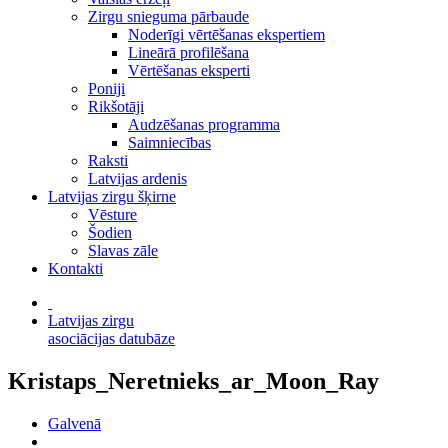
Zirgu snieguma pārbaude
Noderīgi vērtēšanas ekspertiem
Lineārā profilēšana
Vērtēšanas eksperti
Poniji
Rikšotāji
Audzēšanas programma
Saimniecības
Raksti
Latvijas ardenis
Latvijas zirgu šķirne
Vēsture
Šodien
Slavas zāle
Kontakti
Latvijas zirgu
asociācijas datubāze
Kristaps_Neretnieks_ar_Moon_Ray
Galvenā