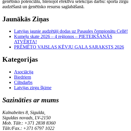
ģenētisko potenciālu, īstenojot efektīvu selekcijas darbu: sporta zirgu
audzēšanā un ģenētisko resursu saglabāšanā.
Jaunākās Ziņas
Latvijas jaunie audzētāji dodas uz Pasaules čempionātu Cellē!
Kumeļu skate 2026 – 4 reģionos – PIETEIKŠANĀS
ATVĒRTA!
PRĒMĒTO VAISLAS ĶĒVJU GALA SARAKSTS 2026
Kategorijas
Asociācija
Biedriem
Ciltsdarbs
Latvijas zirgu šķirne
Sazināties ar mums
Kalnabeites 8, Sigulda,
Siguldas novads, LV-2150
Mob. Tālr.: +371 2838 8360
Tālr./Fax.: +371 6797 1022