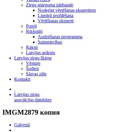
Zirgu snieguma pārbaude
Noderīgi vērtēšanas ekspertiem
Lineārā profilēšana
Vērtēšanas eksperti
Poniji
Rikšotāji
Audzēšanas programma
Saimniecības
Raksti
Latvijas ardenis
Latvijas zirgu šķirne
Vēsture
Šodien
Slavas zāle
Kontakti
Latvijas zirgu
asociācijas datubāze
IMGM2879 копия
Galvenā