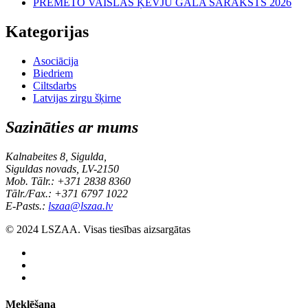
PRĒMĒTO VAISLAS ĶĒVJU GALA SARAKSTS 2026
Kategorijas
Asociācija
Biedriem
Ciltsdarbs
Latvijas zirgu šķirne
Sazināties ar mums
Kalnabeites 8, Sigulda,
Siguldas novads, LV-2150
Mob. Tālr.: +371 2838 8360
Tālr./Fax.: +371 6797 1022
E-Pasts.:
lszaa@lszaa.lv
© 2024 LSZAA. Visas tiesības aizsargātas
Meklēšana