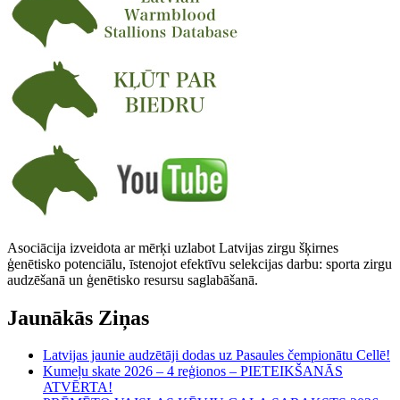
Asociācija izveidota ar mērķi uzlabot Latvijas zirgu šķirnes
ģenētisko potenciālu, īstenojot efektīvu selekcijas darbu: sporta zirgu
audzēšanā un ģenētisko resursu saglabāšanā.
Jaunākās Ziņas
Latvijas jaunie audzētāji dodas uz Pasaules čempionātu Cellē!
Kumeļu skate 2026 – 4 reģionos – PIETEIKŠANĀS
ATVĒRTA!