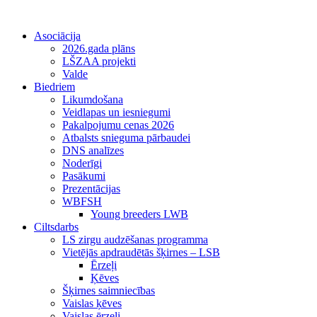
Asociācija
2026.gada plāns
LŠZAA projekti
Valde
Biedriem
Likumdošana
Veidlapas un iesniegumi
Pakalpojumu cenas 2026
Atbalsts snieguma pārbaudei
DNS analīzes
Noderīgi
Pasākumi
Prezentācijas
WBFSH
Young breeders LWB
Ciltsdarbs
LS zirgu audzēšanas programma
Vietējās apdraudētās šķirnes – LSB
Ērzeļi
Ķēves
Šķirnes saimniecības
Vaislas ķēves
Vaislas ērzeļi