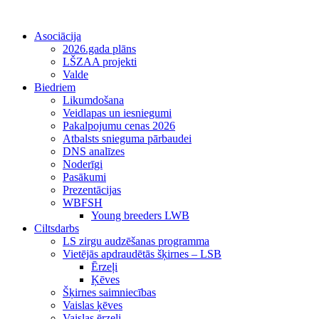
Asociācija
2026.gada plāns
LŠZAA projekti
Valde
Biedriem
Likumdošana
Veidlapas un iesniegumi
Pakalpojumu cenas 2026
Atbalsts snieguma pārbaudei
DNS analīzes
Noderīgi
Pasākumi
Prezentācijas
WBFSH
Young breeders LWB
Ciltsdarbs
LS zirgu audzēšanas programma
Vietējās apdraudētās šķirnes – LSB
Ērzeļi
Ķēves
Šķirnes saimniecības
Vaislas ķēves
Vaislas ērzeļi