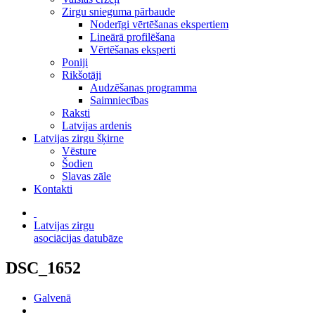
Zirgu snieguma pārbaude
Noderīgi vērtēšanas ekspertiem
Lineārā profilēšana
Vērtēšanas eksperti
Poniji
Rikšotāji
Audzēšanas programma
Saimniecības
Raksti
Latvijas ardenis
Latvijas zirgu šķirne
Vēsture
Šodien
Slavas zāle
Kontakti
Latvijas zirgu
asociācijas datubāze
DSC_1652
Galvenā