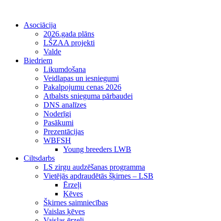
Asociācija
2026.gada plāns
LŠZAA projekti
Valde
Biedriem
Likumdošana
Veidlapas un iesniegumi
Pakalpojumu cenas 2026
Atbalsts snieguma pārbaudei
DNS analīzes
Noderīgi
Pasākumi
Prezentācijas
WBFSH
Young breeders LWB
Ciltsdarbs
LS zirgu audzēšanas programma
Vietējās apdraudētās šķirnes – LSB
Ērzeļi
Ķēves
Šķirnes saimniecības
Vaislas ķēves
Vaislas ērzeļi