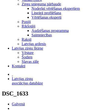
Zirgu snieguma pārbaude
Noderīgi vērtēšanas ekspertiem
Lineārā profilēšana
Vērtēšanas eksperti
Poniji
Rikšotāji
Audzēšanas programma
Saimniecības
Raksti
Latvijas ardenis
Latvijas zirgu šķirne
Vēsture
Šodien
Slavas zāle
Kontakti
Latvijas zirgu
asociācijas datubāze
DSC_1633
Galvenā