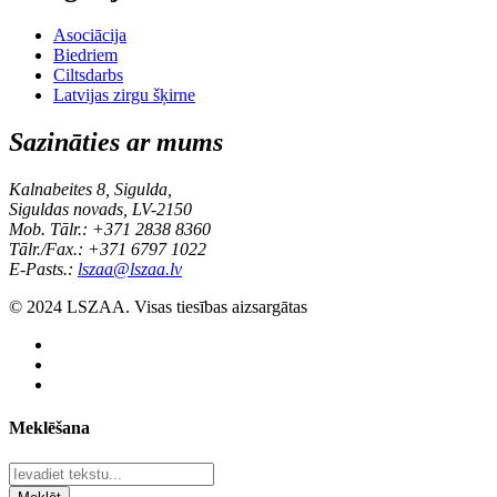
Asociācija
Biedriem
Ciltsdarbs
Latvijas zirgu šķirne
Sazināties ar mums
Kalnabeites 8, Sigulda,
Siguldas novads, LV-2150
Mob. Tālr.: +371 2838 8360
Tālr./Fax.: +371 6797 1022
E-Pasts.:
lszaa@lszaa.lv
© 2024 LSZAA. Visas tiesības aizsargātas
Meklēšana