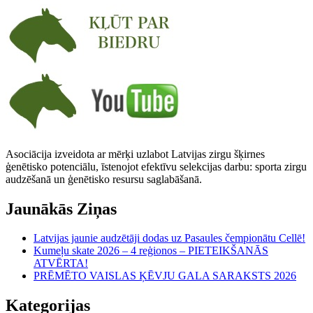
Asociācija izveidota ar mērķi uzlabot Latvijas zirgu šķirnes
ģenētisko potenciālu, īstenojot efektīvu selekcijas darbu: sporta zirgu
audzēšanā un ģenētisko resursu saglabāšanā.
Jaunākās Ziņas
Latvijas jaunie audzētāji dodas uz Pasaules čempionātu Cellē!
Kumeļu skate 2026 – 4 reģionos – PIETEIKŠANĀS
ATVĒRTA!
PRĒMĒTO VAISLAS ĶĒVJU GALA SARAKSTS 2026
Kategorijas