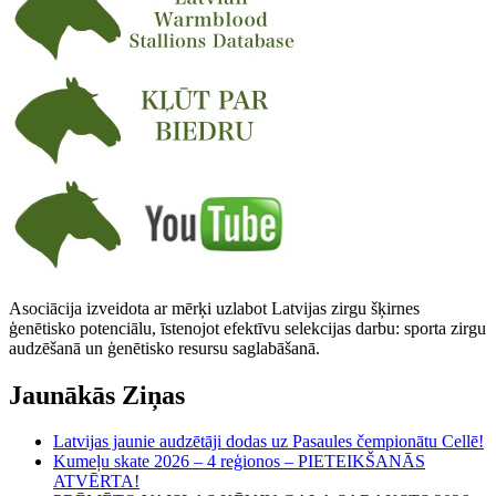
Asociācija izveidota ar mērķi uzlabot Latvijas zirgu šķirnes
ģenētisko potenciālu, īstenojot efektīvu selekcijas darbu: sporta zirgu
audzēšanā un ģenētisko resursu saglabāšanā.
Jaunākās Ziņas
Latvijas jaunie audzētāji dodas uz Pasaules čempionātu Cellē!
Kumeļu skate 2026 – 4 reģionos – PIETEIKŠANĀS
ATVĒRTA!