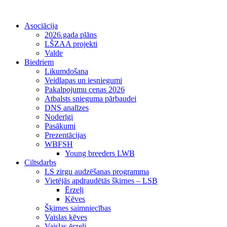
Asociācija
2026.gada plāns
LŠZAA projekti
Valde
Biedriem
Likumdošana
Veidlapas un iesniegumi
Pakalpojumu cenas 2026
Atbalsts snieguma pārbaudei
DNS analīzes
Noderīgi
Pasākumi
Prezentācijas
WBFSH
Young breeders LWB
Ciltsdarbs
LS zirgu audzēšanas programma
Vietējās apdraudētās šķirnes – LSB
Ērzeļi
Ķēves
Šķirnes saimniecības
Vaislas ķēves
Vaislas ērzeļi