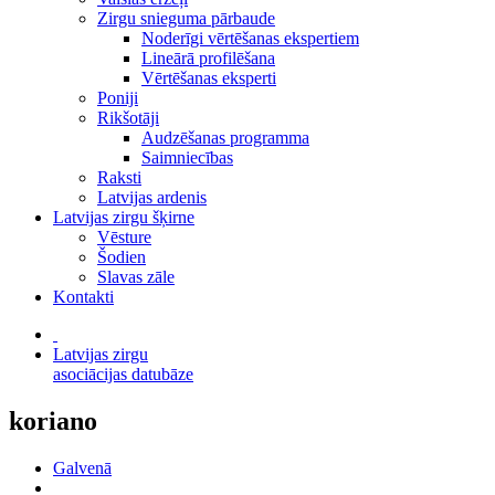
Zirgu snieguma pārbaude
Noderīgi vērtēšanas ekspertiem
Lineārā profilēšana
Vērtēšanas eksperti
Poniji
Rikšotāji
Audzēšanas programma
Saimniecības
Raksti
Latvijas ardenis
Latvijas zirgu šķirne
Vēsture
Šodien
Slavas zāle
Kontakti
Latvijas zirgu
asociācijas datubāze
koriano
Galvenā