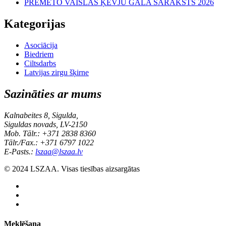
PRĒMĒTO VAISLAS ĶĒVJU GALA SARAKSTS 2026
Kategorijas
Asociācija
Biedriem
Ciltsdarbs
Latvijas zirgu šķirne
Sazināties ar mums
Kalnabeites 8, Sigulda,
Siguldas novads, LV-2150
Mob. Tālr.: +371 2838 8360
Tālr./Fax.: +371 6797 1022
E-Pasts.:
lszaa@lszaa.lv
© 2024 LSZAA. Visas tiesības aizsargātas
Meklēšana