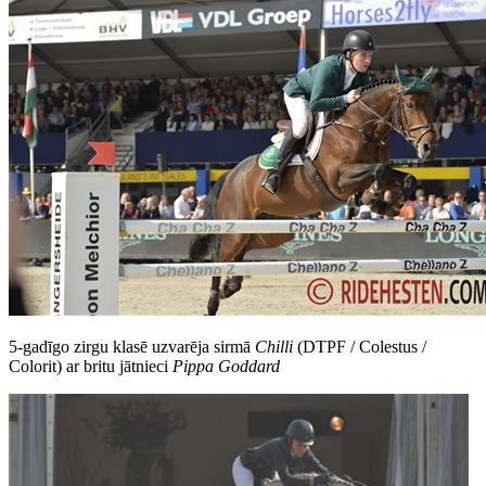
5-gadīgo zirgu klasē uzvarēja sirmā
Chilli
(DTPF / Colestus /
Colorit) ar britu jātnieci
Pippa Goddard