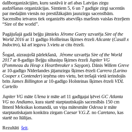
dalīborganizācijām, kuru sastāvā ir arī abas Latvijas zirgu
audzēšanas organizācijas. Simtiem 5, 6 un 7 gadīgie zirgi sacentās
par medaļām vienās no prestižākajām jaunzirgu sacensībām.
Sacensību ietvaros tiek organizēts atsevišķs maršruts vaislas ērzeļiem
“Sire of the world”.
Pagājušajā gadā beļģu jātnieks
Jérome Gue
ry uzvarēja
Sire of the
World 2016
ar 11 gadīgo Holšteinas šķirnes ērzeli
Alicante
(
Casall x
Indoctro
), kā arī ieguva 3.vietu ar citu ērzeli.
Šogad, aizraujošā pārlekšanā,
Jérome
uzvarēja
Sire of the World
2017
ar 8-gadīgo Beļģu siltasiņu šķirnes ērzeli
Jupiter VG
(
Pommeau du Heup x Heartbreaker x Saygon
). Dānis
Willem Greve
ar 10-gadīgo Nīderlandes jājamzirgu šķirnes ērzeli
Carrera (Larino
Cooper x Contender
) ieņēma otro vietu, bet trešajā vietā ierindojās
brits
James Billington
ar 10-gadīgo Holsteinas šķirnes ērzeli
VDL
Cartello
Jupiter VG
māte
Ulena
ir māte arī 11 gadīgajai ķēvei
GC Atlanta
VG
no
Andiamo
, kura startē starptautiskajās sacensībās 150 cm
līmenī Meksikas komandā, un viņa mātesmāte
Odessa
ir māte
starptautiskajam konkūra zirgam
Caesar V.G.Z.
no
Caretano
, kas
startē no Itālijas.
Rezultāti
šeit
.