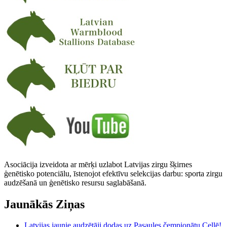
Asociācija izveidota ar mērķi uzlabot Latvijas zirgu šķirnes
ģenētisko potenciālu, īstenojot efektīvu selekcijas darbu: sporta zirgu
audzēšanā un ģenētisko resursu saglabāšanā.
Jaunākās Ziņas
Latvijas jaunie audzētāji dodas uz Pasaules čempionātu Cellē!