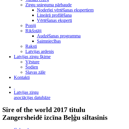
Zirgu snieguma pārbaude
Noderīgi vērtēšanas ekspertiem
Lineārā profilēšana
Vērtēšanas eksperti
Poniji
Rikšotāji
Audzēšanas programma
Saimniecības
Raksti
Latvijas ardenis
Latvijas zirgu šķirne
Vēsture
Šodien
Slavas zāle
Kontakti
Latvijas zirgu
asociācijas datubāze
Sire of the world 2017 titulu
Zangersheidē izcīna Beļģu siltasinis