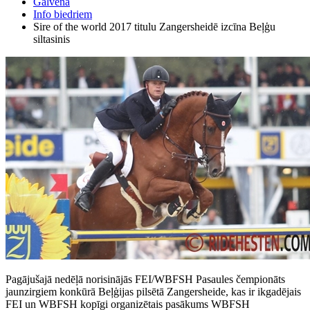
Galvenā
Info biedriem
Sire of the world 2017 titulu Zangersheidē izcīna Beļģu
siltasinis
Pagājušajā nedēļā norisinājās FEI/WBFSH Pasaules čempionāts
jaunzirgiem konkūrā Beļģijas pilsētā Zangersheide, kas ir ikgadējais
FEI un WBFSH kopīgi organizētais pasākums WBFSH