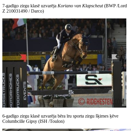
7-gadīgo zirgu klasē uzvarēja
Koriano van Klapscheut
(BWP /Lord
Z 210031490 / Darco)
6-gadīgo zirgu klasē uzvarēja bēra īru sporta zirgu šķirnes ķēve
Columbcille Gipsy (ISH /Toulon)