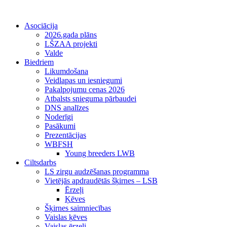
Asociācija
2026.gada plāns
LŠZAA projekti
Valde
Biedriem
Likumdošana
Veidlapas un iesniegumi
Pakalpojumu cenas 2026
Atbalsts snieguma pārbaudei
DNS analīzes
Noderīgi
Pasākumi
Prezentācijas
WBFSH
Young breeders LWB
Ciltsdarbs
LS zirgu audzēšanas programma
Vietējās apdraudētās šķirnes – LSB
Ērzeļi
Ķēves
Šķirnes saimniecības
Vaislas ķēves
Vaislas ērzeļi