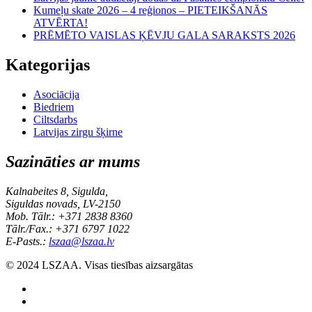
Kumeļu skate 2026 – 4 reģionos – PIETEIKŠANĀS
ATVĒRTA!
PRĒMĒTO VAISLAS ĶĒVJU GALA SARAKSTS 2026
Kategorijas
Asociācija
Biedriem
Ciltsdarbs
Latvijas zirgu šķirne
Sazināties ar mums
Kalnabeites 8, Sigulda,
Siguldas novads, LV-2150
Mob. Tālr.: +371 2838 8360
Tālr./Fax.: +371 6797 1022
E-Pasts.:
lszaa@lszaa.lv
© 2024 LSZAA. Visas tiesības aizsargātas