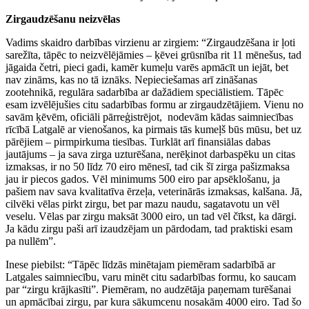
Zirgaudzēšanu neizvēlas
Vadims skaidro darbības virzienu ar zirgiem: “Zirgaudzēšana ir ļoti
sarežīta, tāpēc to neizvēlējāmies – ķēvei grūsnība rit 11 mēnešus, tad
jāgaida četri, pieci gadi, kamēr kumeļu varēs apmācīt un iejāt, bet
nav zināms, kas no tā iznāks. Nepieciešamas arī zināšanas
zootehnikā, regulāra sadarbība ar dažādiem speciālistiem. Tāpēc
esam izvēlējušies citu sadarbības formu ar zirgaudzētājiem. Vienu no
savām ķēvēm, oficiāli pārreģistrējot, nodevām kādas saimniecības
rīcībā Latgalē ar vienošanos, ka pirmais tās kumeļš būs mūsu, bet uz
pārējiem – pirmpirkuma tiesības. Turklāt arī finansiālas dabas
jautājums – ja sava zirga uzturēšana, nerēķinot darbaspēku un citas
izmaksas, ir no 50 līdz 70 eiro mēnesī, tad cik šī zirga pašizmaksa
jau ir piecos gados. Vēl minimums 500 eiro par apsēklošanu, ja
pašiem nav sava kvalitatīva ērzeļa, veterinārās izmaksas, kalšana. Jā,
cilvēki vēlas pirkt zirgu, bet par mazu naudu, sagatavotu un vēl
veselu. Vēlas par zirgu maksāt 3000 eiro, un tad vēl čīkst, ka dārgi.
Ja kādu zirgu paši arī izaudzējam un pārdodam, tad praktiski esam
pa nullēm”.
Inese piebilst: “Tāpēc līdzās minētajam piemēram sadarbībā ar
Latgales saimniecību, varu minēt citu sadarbības formu, ko saucam
par “zirgu krājkasīti”. Piemēram, no audzētāja paņemam turēšanai
un apmācībai zirgu, par kura sākumcenu nosakām 4000 eiro. Tad šo