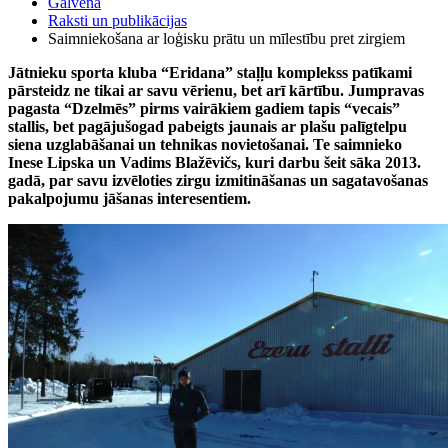
Galvenā
Raksti un publikācijas
Saimniekošana ar loģisku prātu un mīlestību pret zirgiem
Jātnieku sporta kluba “Eridana” staļļu komplekss patīkami
pārsteidz ne tikai ar savu vērienu, bet arī kārtību. Jumpravas
pagasta “Dzelmēs” pirms vairākiem gadiem tapis “vecais”
stallis, bet pagājušogad pabeigts jaunais ar plašu palīgtelpu
siena uzglabāšanai un tehnikas novietošanai. Te saimnieko
Inese Lipska un Vadims Blažēvičs, kuri darbu šeit sāka 2013.
gadā, par savu izvēloties zirgu izmitināšanas un sagatavošanas
pakalpojumu jāšanas interesentiem.