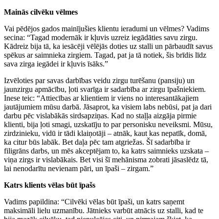
Mainās cilvēku vēlmes
Vai pēdējos gados mainījušies klientu ieradumi un vēlmes? Vadims
secina: “Tagad modernāk ir kļuvis uzreiz iegādāties savu zirgu.
Kādreiz bija tā, ka iesācēji vēlējās doties uz stalli un pārbaudīt savus
spēkus ar saimnieka zirgiem. Tagad, pat ja tā notiek, šis brīdis līdz
sava zirga iegādei ir kļuvis īsāks.”
Izvēloties par savas darbības veidu zirgu turēšanu (pansiju) un
jaunzirgu apmācību, ļoti svarīga ir sadarbība ar zirgu īpašniekiem.
Inese teic: “Attiecības ar klientiem ir viens no interesantākajiem
jautājumiem mūsu darbā. Jāsaprot, ka visiem labs nebūsi, pat ja dari
darbu pēc vislabākās sirdsapziņas. Kad no staļļa aizgāja pirmie
klienti, bija ļoti smagi, uzskatīju to par personisku neveiksmi. Mūsu,
zirdzinieku, vidū ir tādi klaiņotāji – atnāk, kaut kas nepatīk, domā,
ka citur būs labāk. Bet daļa pēc tam atgriežas. Šī sadarbība ir
filigrāns darbs, un mēs akceptējam to, ka katrs saimnieks uzskata –
viņa zirgs ir vislabākais. Bet visi šī mehānisma zobrati jāsaslēdz tā,
lai nenodarītu nevienam pāri, un īpaši – zirgam.”
Katrs klients vēlas būt īpašs
Vadims papildina: “Cilvēki vēlas būt īpaši, un katrs saņemt
maksimāli lielu uzmanību. Jātnieks varbūt atnācis uz stalli, kad te