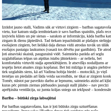
Izrādot jauno stalli, Vadims sāk ar virtuvi zirgiem – barības sagatavoš
vietu, kur katram staļļa iemītniekam ir savs barības spainītis, plašs rec
izejvielu klāsts un pie sienas – saraksts ar informāciju, kāda barība ka
zirgam ik dienu jāpiedāvā. Tad tiekam iepazīstināti ar plašajos steliņģ
esošajiem zirgiem, bet lielākā daļa dienas vidū atrodas tuvāk un tālāk
esošajos pastaigu laukumos (vasarā tos dēvētu par ganībām). Tie atro
ļoti ainaviski skaistā, paugurainā vidē. Saimnieks parāda arī seglu
uzglabāšanas telpas un atpūtas istabu jātniekiem – ar nelielu, bet
komfortablu virtuvīti staļļa apmeklētājiem. Ir atsevišķs nodalījums ar
iespēju lietot atsaites zirgu kopšanai. Bet īsti milzīga ir angāra piebūve
tiek uzglabāts siens, kā arī Vadima hobija biedri – motocikli, jo viņš
trenējas un piedalās arī šāda veida sacensībās, ne tikai ar zirgiem konk
Tomēr, stāstot par paveikto darbu ar lepnumu, saimnieks atzīst arī kļū
kuras pēc pirmās ziemas pārbaudes jaunajā stallī jālabo – nav precīzi
aprēķināta ventilācija, uz jumta krājas sniegs un iekšpusē – kondensāt
Barība – būtiski zirga labsajūtai
Par barības sagatavošanu, kas ir ļoti būtisks zirgu uzturēšanas
nosacījums, Inese saka: “Barības devas tiek veidotas pēc pašu