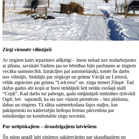
Zirgi vienmēr vilinājuši
Ar zirgiem katrs iepazinies atšķirīgi – Inese nekad nav nodarbojusies
ar jāšanu, savukārt Vadims jau no bērnības bijis pazīstams ar zirgiem
vecāku saimniecībā. Izmācījies par automehāniķi, tomēr šis darbs
nav vilinājis. Strādājis par zirgkopi un grūmu Vācijā un Lietuvā,
vēlāk atgriezies par grūmu “Lielceros” un zirgu treneri Zilupē. Tad
dažus gadus abi kopā ar Inesi strādājuši šeit netālu esošajā stallī
“Cepļi”. Kad darbs tur pabeigts, gadu mēģinājuši mitināties dzīvoklī
Ogrē, bet sapratuši, ka tas nav viņiem piemērots – bez plašuma,
dabas un zirgiem. Tā sākta saimniekošana šajos staļļos, kas
pakāpeniski no kādreizējās liellopu fermas pārveidota par
mūsdienīgu un komfortablu zirgu novietni.
Par netipiskajiem – draudzīgajiem latviešiem
Šis stāsts apgāž labi zināmos sakāmvārdus par skaudīgajiem un