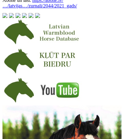
Abonē un lasi:
https://abone.lv/
…/latvijas…/zurnali/2044/2021_gads/