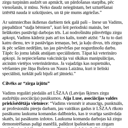
zirgu turpinām audzēt un apmācīt, un pārdošanas starpība, pēc
vienošanās, ir mūsu. Neko daudz neiegūstam, bet uzturēšanai
iztērētā nauda ir uzkrājusies, un tā pie mums atgriežas.”
Ar saimniecības ikdienas darbiem tiek galā paši – Inese un Vadims,
piepalīdzot “staļļa bērniem”, kuri šeit periodiski mainās, bet
lielākoties pastāvīgi darbojas trīs. Lai nodrošinātu pilnvērtīgu zirgu
apkopi, Vadims kādreiz pats arī tos kalis, tomēr atzīst: “Ja tu to dari
katru dienu, tev ir pastāvīgas iemaņas, bet, ja kaļu divus, trīs zirgus
ik pēc sešām nedēļām, tas jau pārvēršas par nogurdinošu darbu.
Tāpēc šo jomu labāk atstājam speciālistiem. Tāpat kā veterināro
apkopi. Ja nepieciešama vakcinācija vai sīkākas manipulācijas,
aicinām vietējos veterinārārstus. Ja vajadzīgs kas nopietnāks,
vēršamies pie Jāņa Bušera un Naura Laizāna, kuri ir lieliski
speciālisti, turklāt paši bijuši arī jātnieki.”
Cilvēks ar “zirga izjūtu”
Vadims regulāri piedalās arī LŠZAA (Latvijas šķirnes zirgu
audzētāju asociācija) pasākumos.
Aija Luse, asociācijas valdes
priekšsēdētāja vietniece
: “Vadims vienmēr ir atsaucīgs, punktuāls,
ar profesionālu pieeju darbam, jau vairākus gadus ir LŠZAA rīkoto
pasākumu laukuma komandas dalībnieks, kas ir svarīga sastāvdaļa
skatēs, lai pasākums izdotos. Laukuma komanda darbojas kā zirgu
demonstrēšanas palīgi manēžā, palīdzot īpašniekam un zirgam