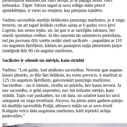
pielietojuma saimniecībā vairs nebija, jo ar pajūgu nekur vairs
nebrauksi. Tāpēc Silvers tagad ar savu mīlīgo dabu priecē
apmeklētājus, ir viens no retajiem, kas pieejams izjādēm.
Vadims sacensībās startējis lielākoties jaunzirgu maršrutos, jo ir zirgu
treneris, un arī tagad lielākās cerības saista ar 6 gadus veco ķēvi
Ligretu, kas nesen iejāta, un, lai gan ir ar sarežģītu raksturu, bet
sniedz sportiskas cerības. Ja tiks saņemta tās saimnieces piekrišana,
tad jau pavisam drīz varētu notikt starti sacīkstēs – pagaidām ar 110
cm augstiem šķēršļiem, kādam no jaunajiem staļļa jātniekiem ļaujot
izmēģināt līdz 80 cm augstus maršrutus.
Sacīkstes ir stimuls un mērķis, kam strādāt
Vadims: “Ļoti gaidu, kad atsāksies sacensības. Neesmu gan augstas
klases jātnieks, jo līdz šim lielākais, ko esmu paveicis, ir maršruti ar
125 cm augstiem šķēršļiem, galvenokārt jaunzirgu maršrutos.
Sacensības – tas ir stimuls, virzība uz priekšu, bez kuras nevaru. Ja
nav sacensību, ir grūti saņemties, nav īsti redzams mērķis, kam
strādāt. Tajās vari paskatīties, ko citi dara, un uzlabot kaut ko savā
sniegumā un zirgu trenēšanā. Atceros, ka pirms pāris gadiem pabiju
kā skatītājs sacensībās Polijā, atbraucu mājās un ar savu ērzeli
Kaligulu veicu tāda augstuma maršrutus, kādi iepriekš nebija
padevušies.”