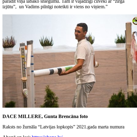
parādīt viņa labāko sniegumu. Tam ir vajadzīgi cilvēki ar “zirga
izjūtu”, un Vadims pilnīgi noteikti ir viens no viņiem.”
DACE MILLERE, Gunta Brencāna foto
Raksts no žurnāla “Latvijas lopkopis” 2021.gada marta numura