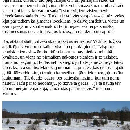
bija mazāk cilvēku, tad piepulcējas citi, un pirmajam šķiet, ka
nesaprotamu iemeslu dēļ viņam tiek veltīts mazāk uzmanības. Taču
tas ir tikai laiks, ko varam sadalīt starp viņiem visiem nevis
nevēlēšanās sadarboties. Turklāt ir vēl viens aspekts – daudzi vēlas
kļūt par tādiem kā ģimenes locekļiem, jo dzīvojam šeit uz vietas un
esam pieejami visu diennakti. Bet ir nepieciešama personiska
distancēšanās nosacīti brīvajos brīžos, un daudzi to nesaprot.”
Kā, atstājot stalli, cilvēki skaidro savus iemeslus? Vadims, loģiski
analizējot savu darbu, saliek visu “pa plauktiņiem”: “Vispirms
tehniskie iemesli – āra konkūra laukums nav pietiekami labā
kvalitātē, un viens no pirmajiem nākotnes plāniem ir to uzlabot,
nomainot segumu. Bet tas nebūs viegli, jo Latvijā nevar iegādāties
labas kvarca smiltis. Manēžā jānomaina apmales, kas cietušas gadu
gaitā. Jāizveido zirgu treniņu karuselis un jāuzliek nožogojums āra
laukumam. Tik daudz jādara, bet patiesībā nezinu, kur tam ņemt
naudu. Taču par to nedomāju, jo dzīvē tā gadās –, ja tā nauda tev
labam mērķim vajadzīga, tā uzrodas pati no sevis,” nosmaida
Vadims.