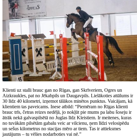
Klienti uz stalli brauc gan no Rīgas, gan Skrīveriem, Ogres un
Aizkraukles, pat no Jēkabpils un Daugavpils. Lielākoties attālums ir
30 līdz 40 kilometri, izņemot tālākos minētos punktus. Vaicājam, kā
klientiem tas paveicams. Inese atbild: “Piemēram no Rīgas klienti
brauc trīs, četras reizes nedēļā, jo nokļūt pie mums pa labu šoseju ir
ātrāk nekā galvaspilsētā no Juglas līdz Kleistiem. Ir meitenes, kuras
no tuvākām pilsētām gabalu veic ar vilcienu, ņem līdzi velosipēdu
un sešus kilometrus no stacijas mēro ar tiem. Tas ir attieksmes
jautājums – tu vēlies nodarboties vai nē.”