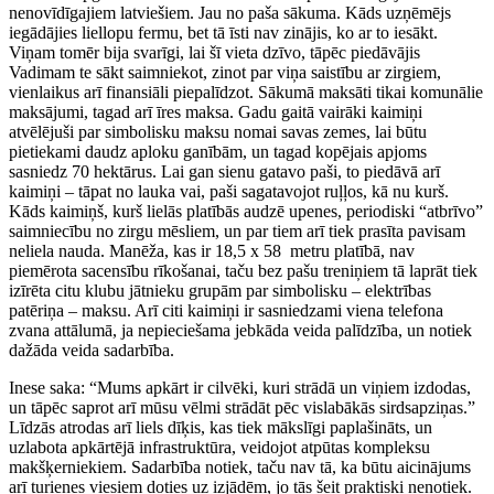
nenovīdīgajiem latviešiem. Jau no paša sākuma. Kāds uzņēmējs
iegādājies liellopu fermu, bet tā īsti nav zinājis, ko ar to iesākt.
Viņam tomēr bija svarīgi, lai šī vieta dzīvo, tāpēc piedāvājis
Vadimam te sākt saimniekot, zinot par viņa saistību ar zirgiem,
vienlaikus arī finansiāli piepalīdzot. Sākumā maksāti tikai komunālie
maksājumi, tagad arī īres maksa. Gadu gaitā vairāki kaimiņi
atvēlējuši par simbolisku maksu nomai savas zemes, lai būtu
pietiekami daudz aploku ganībām, un tagad kopējais apjoms
sasniedz 70 hektārus. Lai gan sienu gatavo paši, to piedāvā arī
kaimiņi – tāpat no lauka vai, paši sagatavojot ruļļos, kā nu kurš.
Kāds kaimiņš, kurš lielās platībās audzē upenes, periodiski “atbrīvo”
saimniecību no zirgu mēsliem, un par tiem arī tiek prasīta pavisam
neliela nauda. Manēža, kas ir 18,5 x 58 metru platībā, nav
piemērota sacensību rīkošanai, taču bez pašu treniņiem tā laprāt tiek
izīrēta citu klubu jātnieku grupām par simbolisku – elektrības
patēriņa – maksu. Arī citi kaimiņi ir sasniedzami viena telefona
zvana attālumā, ja nepieciešama jebkāda veida palīdzība, un notiek
dažāda veida sadarbība.
Inese saka: “Mums apkārt ir cilvēki, kuri strādā un viņiem izdodas,
un tāpēc saprot arī mūsu vēlmi strādāt pēc vislabākās sirdsapziņas.”
Līdzās atrodas arī liels dīķis, kas tiek mākslīgi paplašināts, un
uzlabota apkārtējā infrastruktūra, veidojot atpūtas kompleksu
makšķerniekiem. Sadarbība notiek, taču nav tā, ka būtu aicinājums
arī turienes viesiem doties uz izjādēm, jo tās šeit praktiski nenotiek.