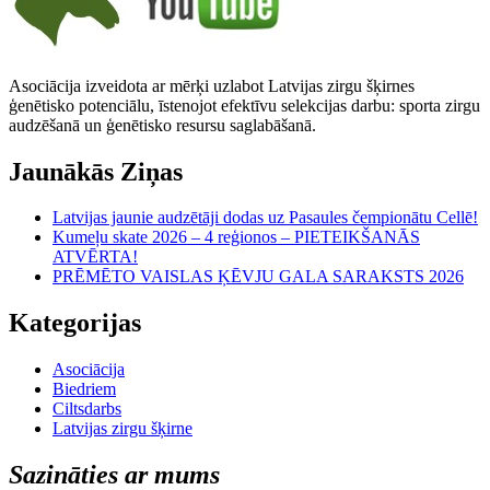
Asociācija izveidota ar mērķi uzlabot Latvijas zirgu šķirnes
ģenētisko potenciālu, īstenojot efektīvu selekcijas darbu: sporta zirgu
audzēšanā un ģenētisko resursu saglabāšanā.
Jaunākās Ziņas
Latvijas jaunie audzētāji dodas uz Pasaules čempionātu Cellē!
Kumeļu skate 2026 – 4 reģionos – PIETEIKŠANĀS
ATVĒRTA!
PRĒMĒTO VAISLAS ĶĒVJU GALA SARAKSTS 2026
Kategorijas
Asociācija
Biedriem
Ciltsdarbs
Latvijas zirgu šķirne
Sazināties ar mums