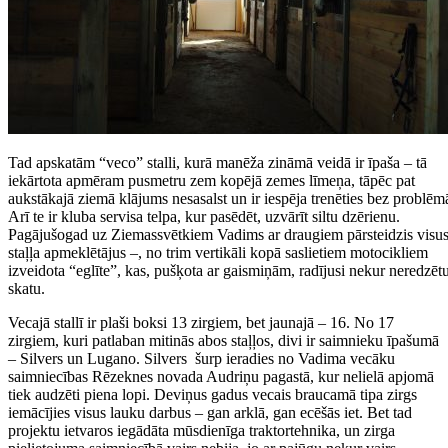
Tad apskatām “veco” stalli, kurā manēža zināmā veidā ir īpaša – tā
iekārtota apmēram pusmetru zem kopējā zemes līmeņa, tāpēc pat
aukstākajā ziemā klājums nesasalst un ir iespēja trenēties bez problē
Arī te ir kluba servisa telpa, kur pasēdēt, uzvārīt siltu dzērienu.
Pagājušogad uz Ziemassvētkiem Vadims ar draugiem pārsteidzis visu
staļļa apmeklētājus –, no trim vertikāli kopā saslietiem motocikliem
izveidota “eglīte”, kas, pušķota ar gaismiņām, radījusi nekur neredzēt
skatu.
Vecajā stallī ir plaši boksi 13 zirgiem, bet jaunajā – 16. No 17
zirgiem, kuri patlaban mitinās abos staļļos, divi ir saimnieku īpašumā
– Silvers un Lugano. Silvers šurp ieradies no Vadima vecāku
saimniecības Rēzeknes novada Audriņu pagastā, kur nelielā apjomā
tiek audzēti piena lopi. Deviņus gadus vecais braucamā tipa zirgs
iemācījies visus lauku darbus – gan arklā, gan ecēšās iet. Bet tad
projektu ietvaros iegādāta mūsdienīga traktortehnika, un zirga