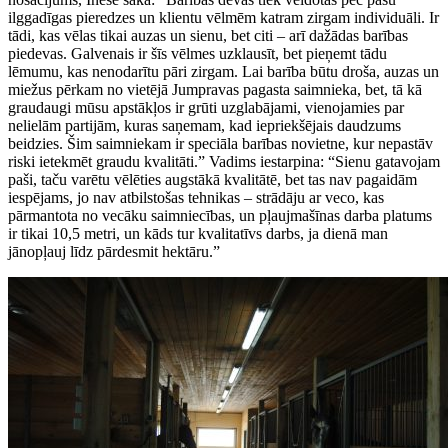
ilggadīgas pieredzes un klientu vēlmēm katram zirgam individuāli. Ir
tādi, kas vēlas tikai auzas un sienu, bet citi – arī dažādas barības
piedevas. Galvenais ir šīs vēlmes uzklausīt, bet pieņemt tādu
lēmumu, kas nenodarītu pāri zirgam. Lai barība būtu droša, auzas un
miežus pērkam no vietējā Jumpravas pagasta saimnieka, bet, tā kā
graudaugi mūsu apstākļos ir grūti uzglabājami, vienojamies par
nelielām partijām, kuras saņemam, kad iepriekšējais daudzums
beidzies. Šim saimniekam ir speciāla barības novietne, kur nepastāv
riski ietekmēt graudu kvalitāti.” Vadims iestarpina: “Sienu gatavojam
paši, taču varētu vēlēties augstākā kvalitātē, bet tas nav pagaidām
iespējams, jo nav atbilstošas tehnikas – strādāju ar veco, kas
pārmantota no vecāku saimniecības, un pļaujmašīnas darba platums
ir tikai 10,5 metri, un kāds tur kvalitatīvs darbs, ja dienā man
jānopļauj līdz pārdesmit hektāru.”