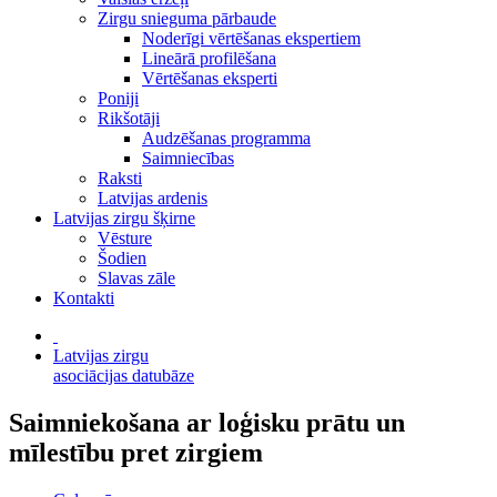
Zirgu snieguma pārbaude
Noderīgi vērtēšanas ekspertiem
Lineārā profilēšana
Vērtēšanas eksperti
Poniji
Rikšotāji
Audzēšanas programma
Saimniecības
Raksti
Latvijas ardenis
Latvijas zirgu šķirne
Vēsture
Šodien
Slavas zāle
Kontakti
Latvijas zirgu
asociācijas datubāze
Saimniekošana ar loģisku prātu un
mīlestību pret zirgiem