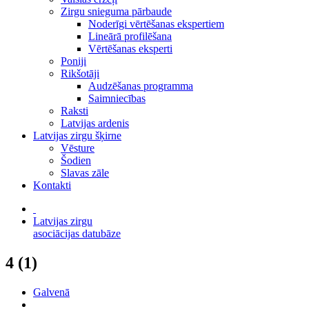
Zirgu snieguma pārbaude
Noderīgi vērtēšanas ekspertiem
Lineārā profilēšana
Vērtēšanas eksperti
Poniji
Rikšotāji
Audzēšanas programma
Saimniecības
Raksti
Latvijas ardenis
Latvijas zirgu šķirne
Vēsture
Šodien
Slavas zāle
Kontakti
Latvijas zirgu
asociācijas datubāze
4 (1)
Galvenā