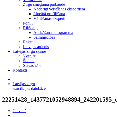
Zirgu snieguma pārbaude
Noderīgi vērtēšanas ekspertiem
Lineārā profilēšana
Vērtēšanas eksperti
Poniji
Rikšotāji
Audzēšanas programma
Saimniecības
Raksti
Latvijas ardenis
Latvijas zirgu šķirne
Vēsture
Šodien
Slavas zāle
Kontakti
Latvijas zirgu
asociācijas datubāze
22251428_1437721052948894_242201595_
Galvenā