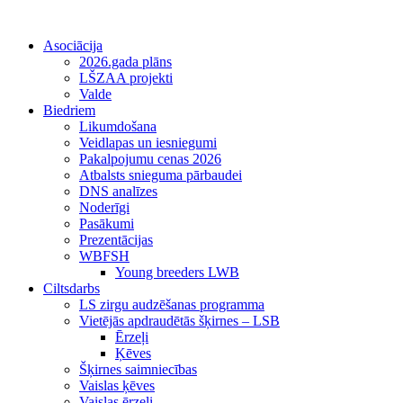
Asociācija
2026.gada plāns
LŠZAA projekti
Valde
Biedriem
Likumdošana
Veidlapas un iesniegumi
Pakalpojumu cenas 2026
Atbalsts snieguma pārbaudei
DNS analīzes
Noderīgi
Pasākumi
Prezentācijas
WBFSH
Young breeders LWB
Ciltsdarbs
LS zirgu audzēšanas programma
Vietējās apdraudētās šķirnes – LSB
Ērzeļi
Ķēves
Šķirnes saimniecības
Vaislas ķēves
Vaislas ērzeļi