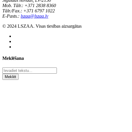
Siguldas novads, LV-2150
Mob. Tālr.: +371 2838 8360
Tālr./Fax.: +371 6797 1022
E-Pasts.:
lszaa@lszaa.lv
© 2024 LSZAA. Visas tiesības aizsargātas
Meklēšana
Meklēt