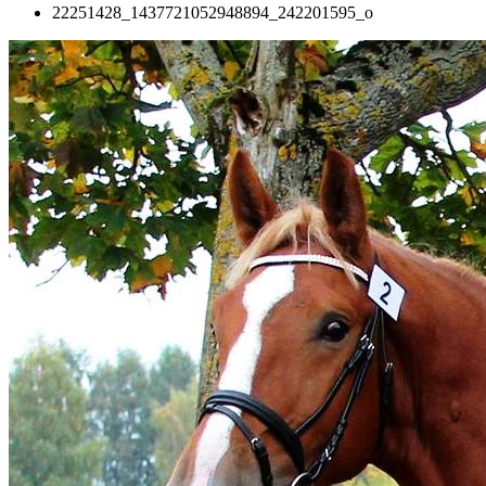
22251428_1437721052948894_242201595_o