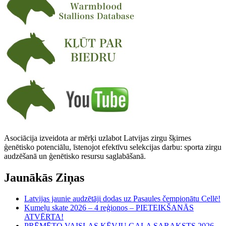
Asociācija izveidota ar mērķi uzlabot Latvijas zirgu šķirnes
ģenētisko potenciālu, īstenojot efektīvu selekcijas darbu: sporta zirgu
audzēšanā un ģenētisko resursu saglabāšanā.
Jaunākās Ziņas
Latvijas jaunie audzētāji dodas uz Pasaules čempionātu Cellē!
Kumeļu skate 2026 – 4 reģionos – PIETEIKŠANĀS
ATVĒRTA!
PRĒMĒTO VAISLAS ĶĒVJU GALA SARAKSTS 2026