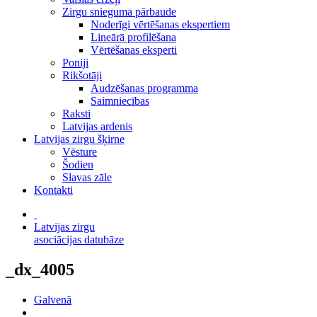
Zirgu snieguma pārbaude
Noderīgi vērtēšanas ekspertiem
Lineārā profilēšana
Vērtēšanas eksperti
Poniji
Rikšotāji
Audzēšanas programma
Saimniecības
Raksti
Latvijas ardenis
Latvijas zirgu šķirne
Vēsture
Šodien
Slavas zāle
Kontakti
Latvijas zirgu
asociācijas datubāze
_dx_4005
Galvenā