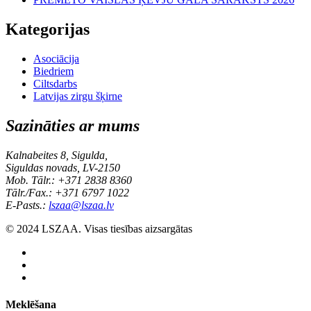
Kategorijas
Asociācija
Biedriem
Ciltsdarbs
Latvijas zirgu šķirne
Sazināties ar mums
Kalnabeites 8, Sigulda,
Siguldas novads, LV-2150
Mob. Tālr.: +371 2838 8360
Tālr./Fax.: +371 6797 1022
E-Pasts.:
lszaa@lszaa.lv
© 2024 LSZAA. Visas tiesības aizsargātas
Meklēšana