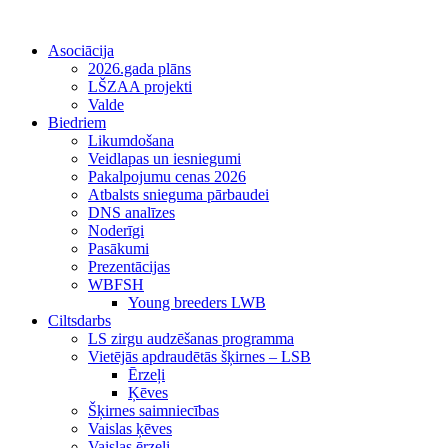
Asociācija
2026.gada plāns
LŠZAA projekti
Valde
Biedriem
Likumdošana
Veidlapas un iesniegumi
Pakalpojumu cenas 2026
Atbalsts snieguma pārbaudei
DNS analīzes
Noderīgi
Pasākumi
Prezentācijas
WBFSH
Young breeders LWB
Ciltsdarbs
LS zirgu audzēšanas programma
Vietējās apdraudētās šķirnes – LSB
Ērzeļi
Ķēves
Šķirnes saimniecības
Vaislas ķēves
Vaislas ērzeļi