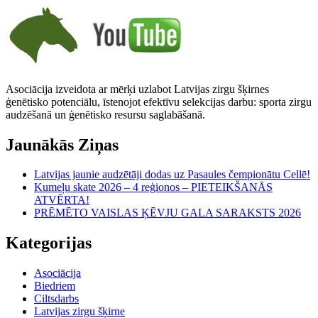
Asociācija izveidota ar mērķi uzlabot Latvijas zirgu šķirnes
ģenētisko potenciālu, īstenojot efektīvu selekcijas darbu: sporta zirgu
audzēšanā un ģenētisko resursu saglabāšanā.
Jaunākās Ziņas
Latvijas jaunie audzētāji dodas uz Pasaules čempionātu Cellē!
Kumeļu skate 2026 – 4 reģionos – PIETEIKŠANĀS
ATVĒRTA!
PRĒMĒTO VAISLAS ĶĒVJU GALA SARAKSTS 2026
Kategorijas
Asociācija
Biedriem
Ciltsdarbs
Latvijas zirgu šķirne