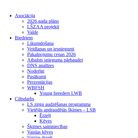
Asociācija
2026.gada plāns
LŠZAA projekti
Valde
Biedriem
Likumdošana
Veidlapas un iesniegumi
Pakalpojumu cenas 2026
Atbalsts snieguma pārbaudei
DNS analīzes
Noderīgi
Pasākumi
Prezentācijas
WBFSH
Young breeders LWB
Ciltsdarbs
LS zirgu audzēšanas programma
Vietējās apdraudētās šķirnes – LSB
Ērzeļi
Ķēves
Šķirnes saimniecības
Vaislas ķēves
Vaislas ērzeļi