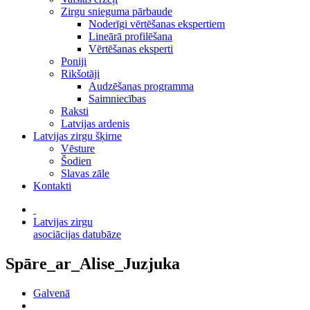
Zirgu snieguma pārbaude
Noderīgi vērtēšanas ekspertiem
Lineārā profilēšana
Vērtēšanas eksperti
Poniji
Rikšotāji
Audzēšanas programma
Saimniecības
Raksti
Latvijas ardenis
Latvijas zirgu šķirne
Vēsture
Šodien
Slavas zāle
Kontakti
Latvijas zirgu
asociācijas datubāze
Spāre_ar_Alise_Juzjuka
Galvenā