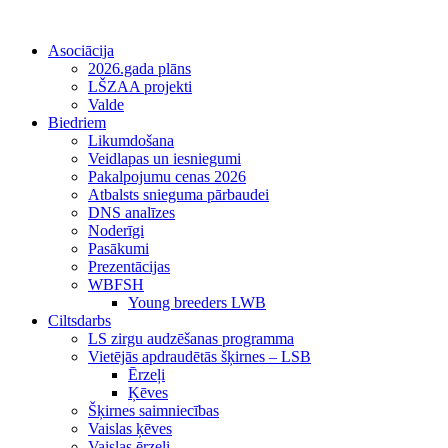
Asociācija
2026.gada plāns
LŠZAA projekti
Valde
Biedriem
Likumdošana
Veidlapas un iesniegumi
Pakalpojumu cenas 2026
Atbalsts snieguma pārbaudei
DNS analīzes
Noderīgi
Pasākumi
Prezentācijas
WBFSH
Young breeders LWB
Ciltsdarbs
LS zirgu audzēšanas programma
Vietējās apdraudētās šķirnes – LSB
Ērzeļi
Ķēves
Šķirnes saimniecības
Vaislas ķēves
Vaislas ērzeļi