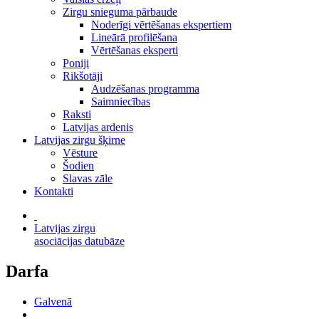
Zirgu snieguma pārbaude
Noderīgi vērtēšanas ekspertiem
Lineārā profilēšana
Vērtēšanas eksperti
Poniji
Rikšotāji
Audzēšanas programma
Saimniecības
Raksti
Latvijas ardenis
Latvijas zirgu šķirne
Vēsture
Šodien
Slavas zāle
Kontakti
Latvijas zirgu
asociācijas datubāze
Darfa
Galvenā