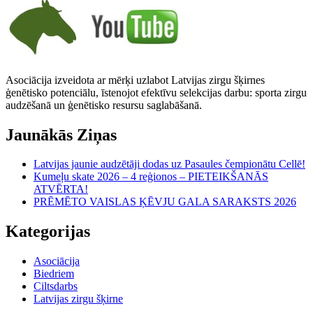
Asociācija izveidota ar mērķi uzlabot Latvijas zirgu šķirnes
ģenētisko potenciālu, īstenojot efektīvu selekcijas darbu: sporta zirgu
audzēšanā un ģenētisko resursu saglabāšanā.
Jaunākās Ziņas
Latvijas jaunie audzētāji dodas uz Pasaules čempionātu Cellē!
Kumeļu skate 2026 – 4 reģionos – PIETEIKŠANĀS
ATVĒRTA!
PRĒMĒTO VAISLAS ĶĒVJU GALA SARAKSTS 2026
Kategorijas
Asociācija
Biedriem
Ciltsdarbs
Latvijas zirgu šķirne