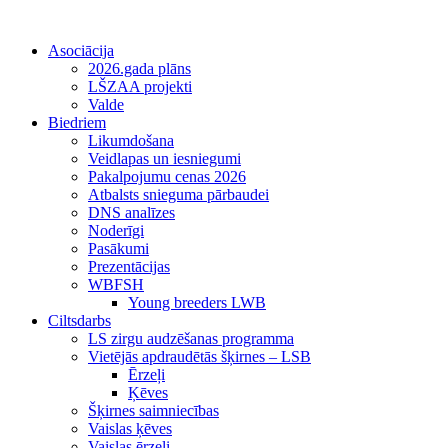
Asociācija
2026.gada plāns
LŠZAA projekti
Valde
Biedriem
Likumdošana
Veidlapas un iesniegumi
Pakalpojumu cenas 2026
Atbalsts snieguma pārbaudei
DNS analīzes
Noderīgi
Pasākumi
Prezentācijas
WBFSH
Young breeders LWB
Ciltsdarbs
LS zirgu audzēšanas programma
Vietējās apdraudētās šķirnes – LSB
Ērzeļi
Ķēves
Šķirnes saimniecības
Vaislas ķēves
Vaislas ērzeļi