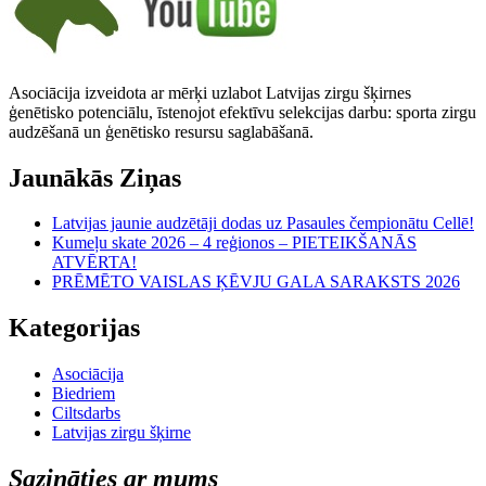
Asociācija izveidota ar mērķi uzlabot Latvijas zirgu šķirnes
ģenētisko potenciālu, īstenojot efektīvu selekcijas darbu: sporta zirgu
audzēšanā un ģenētisko resursu saglabāšanā.
Jaunākās Ziņas
Latvijas jaunie audzētāji dodas uz Pasaules čempionātu Cellē!
Kumeļu skate 2026 – 4 reģionos – PIETEIKŠANĀS
ATVĒRTA!
PRĒMĒTO VAISLAS ĶĒVJU GALA SARAKSTS 2026
Kategorijas
Asociācija
Biedriem
Ciltsdarbs
Latvijas zirgu šķirne
Sazināties ar mums