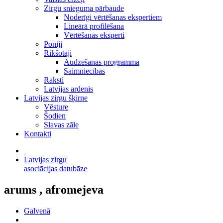
Zirgu snieguma pārbaude
Noderīgi vērtēšanas ekspertiem
Lineārā profilēšana
Vērtēšanas eksperti
Poniji
Rikšotāji
Audzēšanas programma
Saimniecības
Raksti
Latvijas ardenis
Latvijas zirgu šķirne
Vēsture
Šodien
Slavas zāle
Kontakti
Latvijas zirgu
asociācijas datubāze
arums , afromejeva
Galvenā