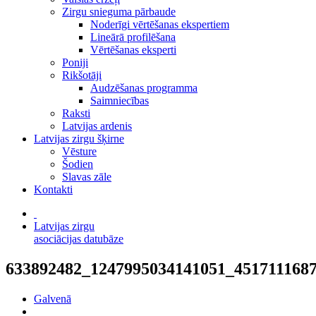
Zirgu snieguma pārbaude
Noderīgi vērtēšanas ekspertiem
Lineārā profilēšana
Vērtēšanas eksperti
Poniji
Rikšotāji
Audzēšanas programma
Saimniecības
Raksti
Latvijas ardenis
Latvijas zirgu šķirne
Vēsture
Šodien
Slavas zāle
Kontakti
Latvijas zirgu
asociācijas datubāze
633892482_1247995034141051_451711168
Galvenā