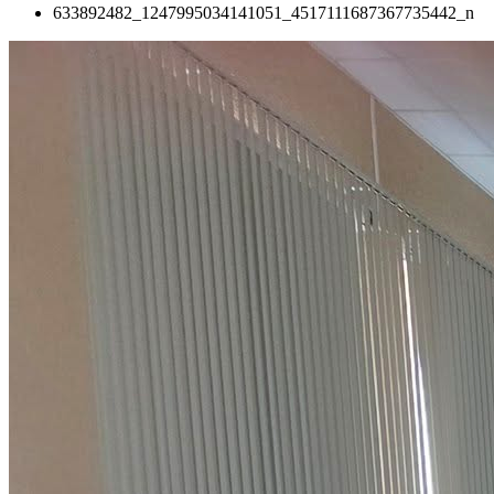
633892482_1247995034141051_4517111687367735442_n