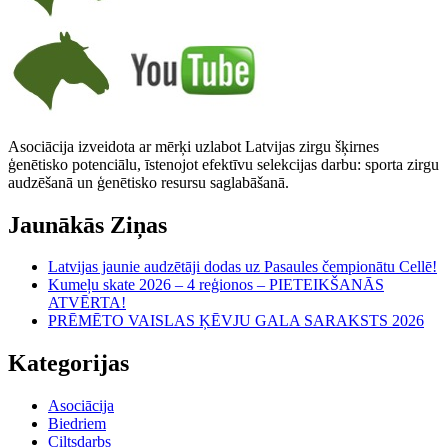
Asociācija izveidota ar mērķi uzlabot Latvijas zirgu šķirnes
ģenētisko potenciālu, īstenojot efektīvu selekcijas darbu: sporta zirgu
audzēšanā un ģenētisko resursu saglabāšanā.
Jaunākās Ziņas
Latvijas jaunie audzētāji dodas uz Pasaules čempionātu Cellē!
Kumeļu skate 2026 – 4 reģionos – PIETEIKŠANĀS
ATVĒRTA!
PRĒMĒTO VAISLAS ĶĒVJU GALA SARAKSTS 2026
Kategorijas
Asociācija
Biedriem
Ciltsdarbs