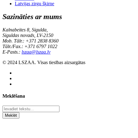
Latvijas zirgu šķirne
Sazināties ar mums
Kalnabeites 8, Sigulda,
Siguldas novads, LV-2150
Mob. Tālr.: +371 2838 8360
Tālr./Fax.: +371 6797 1022
E-Pasts.:
lszaa@lszaa.lv
© 2024 LSZAA. Visas tiesības aizsargātas
Meklēšana
Meklēt