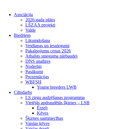
Asociācija
2026.gada plāns
LŠZAA projekti
Valde
Biedriem
Likumdošana
Veidlapas un iesniegumi
Pakalpojumu cenas 2026
Atbalsts snieguma pārbaudei
DNS analīzes
Noderīgi
Pasākumi
Prezentācijas
WBFSH
Young breeders LWB
Ciltsdarbs
LS zirgu audzēšanas programma
Vietējās apdraudētās šķirnes – LSB
Ērzeļi
Ķēves
Šķirnes saimniecības
Vaislas ķēves
Vaislas ērzeļi