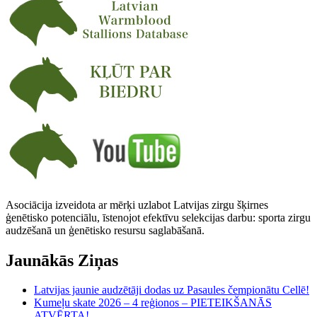
Asociācija izveidota ar mērķi uzlabot Latvijas zirgu šķirnes
ģenētisko potenciālu, īstenojot efektīvu selekcijas darbu: sporta zirgu
audzēšanā un ģenētisko resursu saglabāšanā.
Jaunākās Ziņas
Latvijas jaunie audzētāji dodas uz Pasaules čempionātu Cellē!
Kumeļu skate 2026 – 4 reģionos – PIETEIKŠANĀS
ATVĒRTA!