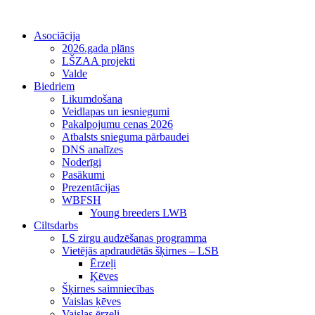
Asociācija
2026.gada plāns
LŠZAA projekti
Valde
Biedriem
Likumdošana
Veidlapas un iesniegumi
Pakalpojumu cenas 2026
Atbalsts snieguma pārbaudei
DNS analīzes
Noderīgi
Pasākumi
Prezentācijas
WBFSH
Young breeders LWB
Ciltsdarbs
LS zirgu audzēšanas programma
Vietējās apdraudētās šķirnes – LSB
Ērzeļi
Ķēves
Šķirnes saimniecības
Vaislas ķēves
Vaislas ērzeļi