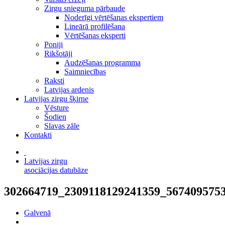
Zirgu snieguma pārbaude
Noderīgi vērtēšanas ekspertiem
Lineārā profilēšana
Vērtēšanas eksperti
Poniji
Rikšotāji
Audzēšanas programma
Saimniecības
Raksti
Latvijas ardenis
Latvijas zirgu šķirne
Vēsture
Šodien
Slavas zāle
Kontakti
Latvijas zirgu
asociācijas datubāze
302664719_2309118129241359_567409575
Galvenā