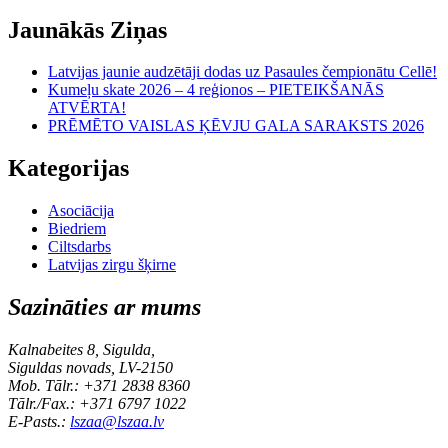
Jaunākās Ziņas
Latvijas jaunie audzētāji dodas uz Pasaules čempionātu Cellē!
Kumeļu skate 2026 – 4 reģionos – PIETEIKŠANĀS
ATVĒRTA!
PRĒMĒTO VAISLAS ĶĒVJU GALA SARAKSTS 2026
Kategorijas
Asociācija
Biedriem
Ciltsdarbs
Latvijas zirgu šķirne
Sazināties ar mums
Kalnabeites 8, Sigulda,
Siguldas novads, LV-2150
Mob. Tālr.: +371 2838 8360
Tālr./Fax.: +371 6797 1022
E-Pasts.:
lszaa@lszaa.lv