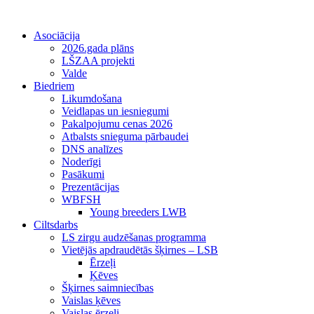
Asociācija
2026.gada plāns
LŠZAA projekti
Valde
Biedriem
Likumdošana
Veidlapas un iesniegumi
Pakalpojumu cenas 2026
Atbalsts snieguma pārbaudei
DNS analīzes
Noderīgi
Pasākumi
Prezentācijas
WBFSH
Young breeders LWB
Ciltsdarbs
LS zirgu audzēšanas programma
Vietējās apdraudētās šķirnes – LSB
Ērzeļi
Ķēves
Šķirnes saimniecības
Vaislas ķēves
Vaislas ērzeļi