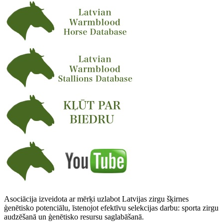
Asociācija izveidota ar mērķi uzlabot Latvijas zirgu šķirnes
ģenētisko potenciālu, īstenojot efektīvu selekcijas darbu: sporta zirgu
audzēšanā un ģenētisko resursu saglabāšanā.