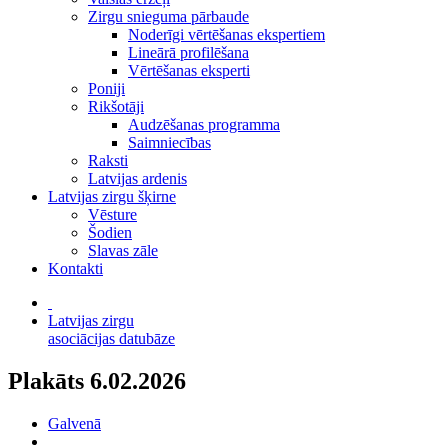
Zirgu snieguma pārbaude
Noderīgi vērtēšanas ekspertiem
Lineārā profilēšana
Vērtēšanas eksperti
Poniji
Rikšotāji
Audzēšanas programma
Saimniecības
Raksti
Latvijas ardenis
Latvijas zirgu šķirne
Vēsture
Šodien
Slavas zāle
Kontakti
Latvijas zirgu
asociācijas datubāze
Plakāts 6.02.2026
Galvenā