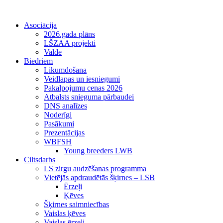
Asociācija
2026.gada plāns
LŠZAA projekti
Valde
Biedriem
Likumdošana
Veidlapas un iesniegumi
Pakalpojumu cenas 2026
Atbalsts snieguma pārbaudei
DNS analīzes
Noderīgi
Pasākumi
Prezentācijas
WBFSH
Young breeders LWB
Ciltsdarbs
LS zirgu audzēšanas programma
Vietējās apdraudētās šķirnes – LSB
Ērzeļi
Ķēves
Šķirnes saimniecības
Vaislas ķēves
Vaislas ērzeļi