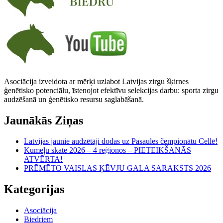
Asociācija izveidota ar mērķi uzlabot Latvijas zirgu šķirnes
ģenētisko potenciālu, īstenojot efektīvu selekcijas darbu: sporta zirgu
audzēšanā un ģenētisko resursu saglabāšanā.
Jaunākās Ziņas
Latvijas jaunie audzētāji dodas uz Pasaules čempionātu Cellē!
Kumeļu skate 2026 – 4 reģionos – PIETEIKŠANĀS
ATVĒRTA!
PRĒMĒTO VAISLAS ĶĒVJU GALA SARAKSTS 2026
Kategorijas
Asociācija
Biedriem