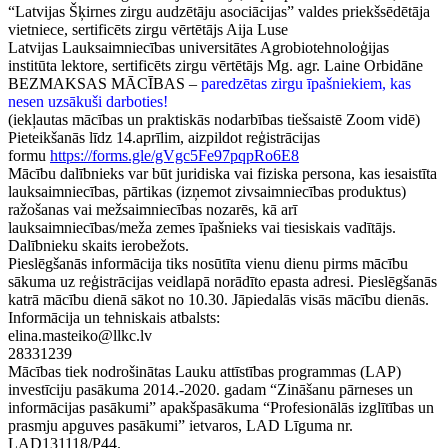
“Latvijas Šķirnes zirgu audzētāju asociācijas” valdes priekšsēdētāja
vietniece, sertificēts zirgu vērtētājs Aija Luse
Latvijas Lauksaimniecības universitātes Agrobiotehnoloģijas
institūta lektore, sertificēts zirgu vērtētājs Mg. agr. Laine Orbidāne
BEZMAKSAS MĀCĪBAS –
paredzētas zirgu īpašniekiem, kas
nesen uzsākuši darboties!
(iekļautas mācības un praktiskās nodarbības tiešsaistē Zoom vidē)
Pieteikšanās līdz 14.aprīlim, aizpildot reģistrācijas
formu
https://forms.gle/gVgc5Fe97pqpRo6E8
Mācību dalībnieks var būt juridiska vai fiziska persona, kas iesaistīta
lauksaimniecības, pārtikas (izņemot zivsaimniecības produktus)
ražošanas vai mežsaimniecības nozarēs, kā arī
lauksaimniecības/meža zemes īpašnieks vai tiesiskais vadītājs.
Dalībnieku skaits ierobežots.
Pieslēgšanās informācija tiks nosūtīta vienu dienu pirms mācību
sākuma uz reģistrācijas veidlapā norādīto epasta adresi. Pieslēgšanās
katrā mācību dienā sākot no 10.30. Jāpiedalās visās mācību dienās.
Informācija un tehniskais atbalsts:
elina.masteiko@llkc.lv
28331239
Mācības tiek nodrošinātas Lauku attīstības programmas (LAP)
investīciju pasākuma 2014.-2020. gadam “Zināšanu pārneses un
informācijas pasākumi” apakšpasākuma “Profesionālās izglītības un
prasmju apguves pasākumi” ietvaros, LAD Līguma nr.
LAD131118/P44.