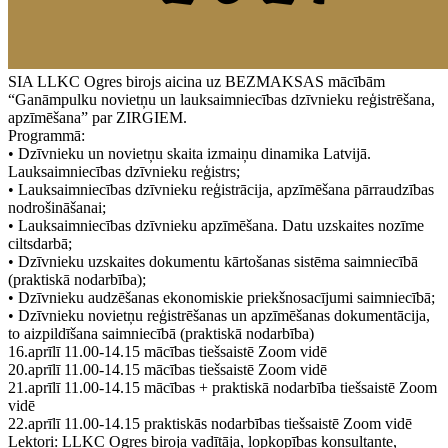
SIA LLKC Ogres birojs aicina uz BEZMAKSAS mācībām
“Ganāmpulku novietņu un lauksaimniecības dzīvnieku reģistrēšana,
apzīmēšana” par ZIRGIEM.
Programmā:
• Dzīvnieku un novietņu skaita izmaiņu dinamika Latvijā.
Lauksaimniecības dzīvnieku reģistrs;
• Lauksaimniecības dzīvnieku reģistrācija, apzīmēšana pārraudzības
nodrošināšanai;
• Lauksaimniecības dzīvnieku apzīmēšana. Datu uzskaites nozīme
ciltsdarbā;
• Dzīvnieku uzskaites dokumentu kārtošanas sistēma saimniecībā
(praktiskā nodarbība);
• Dzīvnieku audzēšanas ekonomiskie priekšnosacījumi saimniecībā;
• Dzīvnieku novietņu reģistrēšanas un apzīmēšanas dokumentācija,
to aizpildīšana saimniecībā (praktiskā nodarbība)
16.aprīlī 11.00-14.15 mācības tiešsaistē Zoom vidē
20.aprīlī 11.00-14.15 mācības tiešsaistē Zoom vidē
21.aprīlī 11.00-14.15 mācības + praktiskā nodarbība tiešsaistē Zoom
vidē
22.aprīlī 11.00-14.15 praktiskās nodarbības tiešsaistē Zoom vidē
Lektori: LLKC Ogres biroja vadītāja, lopkopības konsultante,