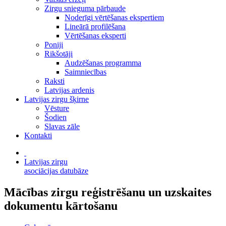
Zirgu snieguma pārbaude
Noderīgi vērtēšanas ekspertiem
Lineārā profilēšana
Vērtēšanas eksperti
Poniji
Rikšotāji
Audzēšanas programma
Saimniecības
Raksti
Latvijas ardenis
Latvijas zirgu šķirne
Vēsture
Šodien
Slavas zāle
Kontakti
Latvijas zirgu
asociācijas datubāze
Mācības zirgu reģistrēšanu un uzskaites
dokumentu kārtošanu